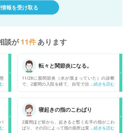
新情報を受け取る
相談が
11
件
あります
転々と関節炎になる。
態
11/28に股関節炎（水が溜まっていた）の診断
水
で、2週間の入院を経て、自宅で治療してます。
が
入院した病院から紹介状を頂き、リウマチ科を受
明
診しましたが、検査を2度実施してますが、正式
す
な病名が不明です。関節の違和感や痛み、指先の
し
痺れは継続してます。処方された薬はステロイド
寝起きの指のこわばり
系の物、ロキソニン、胃薬です。この状況を察し
て、どんな病気が考えられますか？ リウマチ科
バ
2週間ほど前から、起きると暫く右手の指がこわ
の先生は、血管炎とも言ってましたが検査後い特
れ
ばり、その日によって指の箇所は変わります。バ
に断言しませんでした。