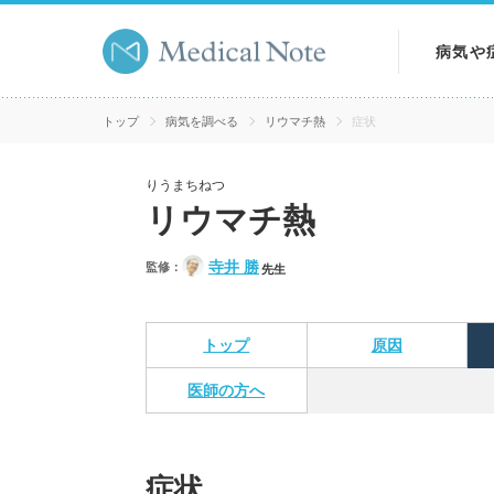
病気や
病気を
トップ
病気を調べる
リウマチ熱
症状
症状を
りうまちねつ
リウマチ熱
検査を
寺井 勝
監修：
先生
トップ
原因
医師の方へ
症状