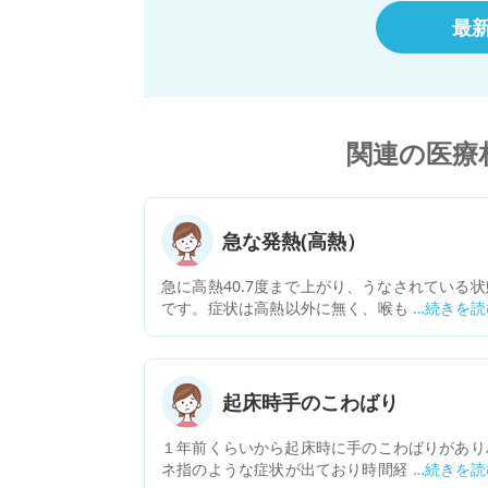
最
関連の医療
急な発熱(高熱）
急に高熱40.7度まで上がり、うなされている状
です。症状は高熱以外に無く、喉も痛くなく鼻
も特に出ていない状況です。熱のせいか手の指
痛いと言ってますが。 祭日にて病院休みのため
日の朝になってから通院しようと思っていま
が、冷たい枕で寝かせる以外に特に救急処置と
起床時手のこわばり
て何か必要でしょうか。
１年前くらいから起床時に手のこわばりがあり
ネ指のような症状が出ており時間経過で改善さ