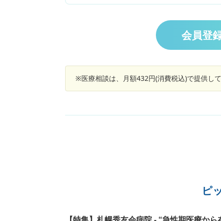
ます。右手の小指が一番酷いですが両手の全指
症状は現れます。ただここ最近親指の付け根が
床時だけでなくスマホを持った時とかふとした
きに痛みが出ます。指の腫れなどは無いです。
会員登
族に膠原病を患っている人がいます。 リウマチ
か膠原病の検査をした方がいいでしょうか？年
的なものでしょうか？長時間PCをするため腱鞘
などでしょうか？
※医療相談は、月額432円(消費税込)で提供
ピ
【特集】札幌秀友会病院 - “急性期医療から