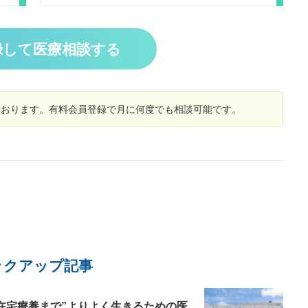
に
ネ指と言われる症状に似ています。子宮筋腫の治
起
療で女性ホルモンを抑えているからか、リウマチ
と
の可能性があるのか、様子をみるべきか。もし受
家
診が必要ならば何科へかかるべきか、一度にいろ
録して医療相談する
と
いろとすみません。宜しくお願い致します。
齢
炎
しております。有料会員登録で月に何度でも相談可能です。
ックアップ記事
在宅療養まで”よりよく生きるための医...