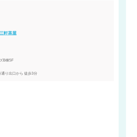
ク三軒茶屋
ズB棟5F
通り出口から 徒歩3分