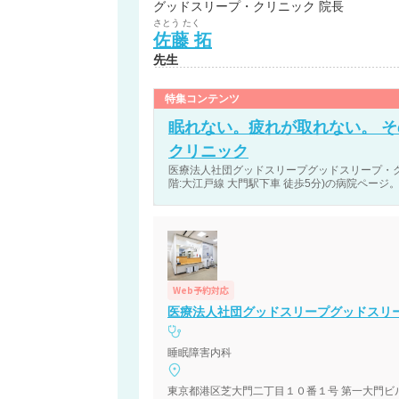
グッドスリープ・クリニック 院長
さとう
たく
佐藤
拓
先生
特集コンテンツ
眠れない。疲れが取れない。 
クリニック
医療法人社団グッドスリープグッドスリープ・ク
階:大江戸線 大門駅下車 徒歩5分)の病院ページ
Web予約対応
医療法人社団グッドスリープグッドスリ
睡眠障害内科
東京都港区芝大門二丁目１０番１号 第一大門ビ