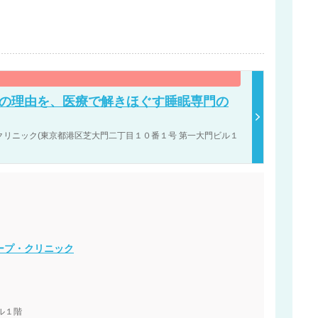
その理由を、医療で解きほぐす睡眠専門の
リニック(東京都港区芝大門二丁目１０番１号 第一大門ビル１
。
ープ・クリニック
ル１階