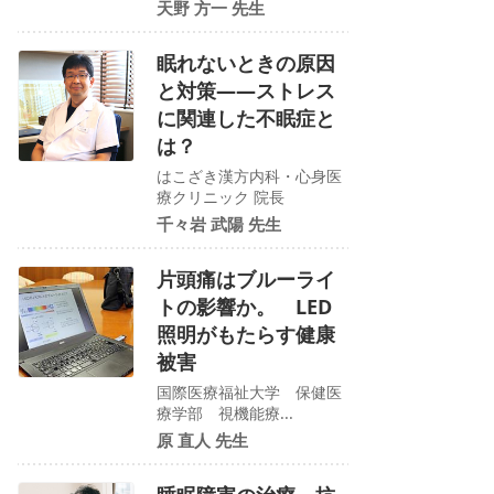
天野 方一 先生
眠れないときの原因
と対策――ストレス
に関連した不眠症と
は？
はこざき漢方内科・心身医
療クリニック 院長
千々岩 武陽 先生
片頭痛はブルーライ
トの影響か。 LED
照明がもたらす健康
被害
国際医療福祉大学 保健医
療学部 視機能療...
原 直人 先生