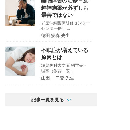
睡眠障害の治療－抗
精神病薬が必ずしも
最善ではない
群星沖縄臨床研修センター
センター長 、...
徳田 安春 先生
不眠症が増えている
原因とは
滋賀医科大学 前副学長・
理事（教育・広...
山田 尚登 先生
記事一覧を見る