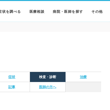
症状を調べる
医療相談
病院・医師を探す
その他
調べる
病院を探す
MNニュー
調べる
医師を探す
NEWS & 
調べる
症状
検査・診断
治療
記事
医師の方へ