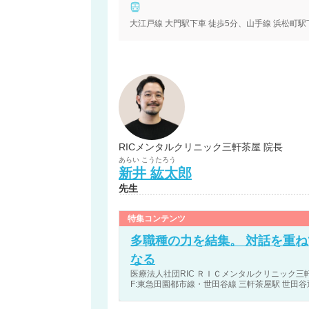
大江戸線 大門駅下車 徒歩5分、山手線 浜松町駅
RICメンタルクリニック三軒茶屋 院長
あらい
こうたろう
新井
紘太郎
先生
特集コンテンツ
多職種の力を結集。 対話を重ね
なる
医療法人社団RIC ＲＩＣメンタルクリニック三軒
F:東急田園都市線・世田谷線 三軒茶屋駅 世田谷