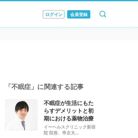
ログイン
会員登録
キャンセル
検索
ス
JOURNAL
「不眠症」に関連する記事
不眠症が生活にもた
らすデメリットと初
期における薬物治療
イーヘルスクリニック新宿
院 院長、帝京大...