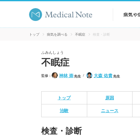
病気や
病気を
トップ
病気を調べる
不眠症
検査・診断
症状を
ふみんしょう
不眠症
検査を
神林 崇
大森 佑貴
監修：
先生
先生
トップ
原因
治験
ニュース
検査・診断