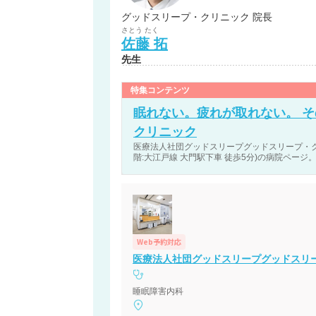
グッドスリープ・クリニック 院長
さとう
たく
佐藤
拓
先生
特集コンテンツ
眠れない。疲れが取れない。 
クリニック
医療法人社団グッドスリープグッドスリープ・ク
階:大江戸線 大門駅下車 徒歩5分)の病院ページ
Web予約対応
医療法人社団グッドスリープグッドスリ
睡眠障害内科