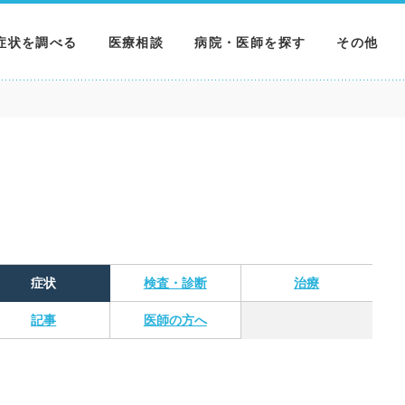
症状を調べる
医療相談
病院・医師を探す
その他
調べる
病院を探す
MNニュー
調べる
医師を探す
NEWS & 
調べる
症状
検査・診断
治療
記事
医師の方へ