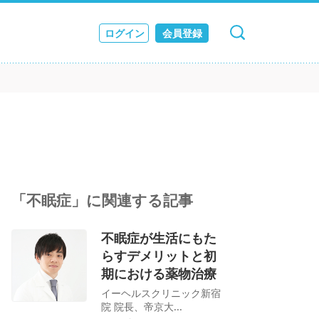
ログイン
会員登録
キャンセル
検索
ス
JOURNAL
「不眠症」に関連する記事
不眠症が生活にもた
らすデメリットと初
期における薬物治療
イーヘルスクリニック新宿
院 院長、帝京大...