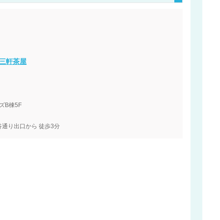
ク三軒茶屋
ズB棟5F
通り出口から 徒歩3分