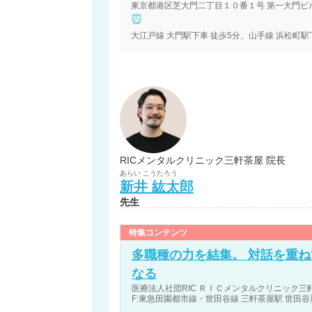
東京都港区芝大門二丁目１０番１号 第一大門ビ
大江戸線 大門駅下車 徒歩5分、山手線 浜松町駅
RICメンタルクリニック三軒茶屋 院長
あらい
こうたろう
新井
紘太郎
先生
特集コンテンツ
多職種の力を結集。 対話を重ね
なる
医療法人社団RIC ＲＩＣメンタルクリニック三軒
F:東急田園都市線・世田谷線 三軒茶屋駅 世田谷