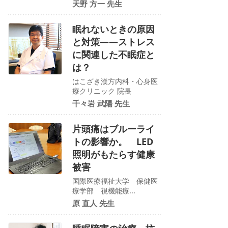
天野 方一 先生
眠れないときの原因
と対策――ストレス
に関連した不眠症と
は？
はこざき漢方内科・心身医
療クリニック 院長
千々岩 武陽 先生
片頭痛はブルーライ
トの影響か。 LED
照明がもたらす健康
被害
国際医療福祉大学 保健医
療学部 視機能療...
原 直人 先生