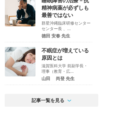
睡眠障害の治療－抗
精神病薬が必ずしも
最善ではない
群星沖縄臨床研修センター
センター長 、...
徳田 安春 先生
不眠症が増えている
原因とは
滋賀医科大学 前副学長・
理事（教育・広...
山田 尚登 先生
記事一覧を見る