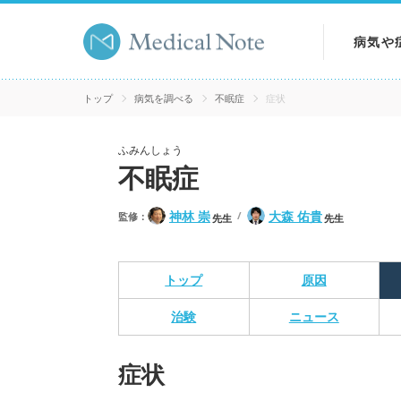
病気や
病気を
トップ
病気を調べる
不眠症
症状
症状を
ふみんしょう
不眠症
検査を
神林 崇
大森 佑貴
監修：
先生
先生
トップ
原因
治験
ニュース
症状