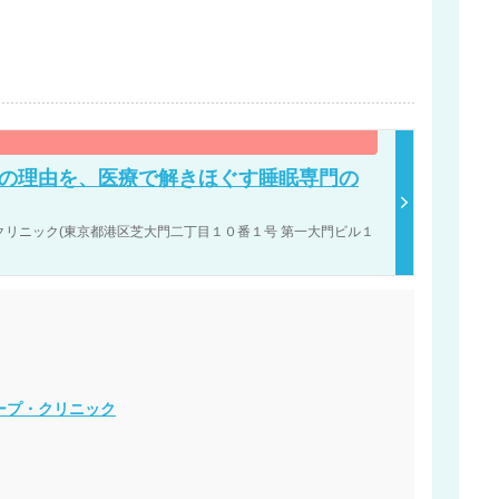
その理由を、医療で解きほぐす睡眠専門の
リニック(東京都港区芝大門二丁目１０番１号 第一大門ビル１
。
ープ・クリニック