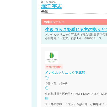
ほりえ
たかし
堀江
宇志
先生
特集コンテンツ
生きづらさを感じる方の拠りど
メンタルクリニック下北沢（東京都世田谷区代田6丁目3
小田急線「下北沢」徒歩1分）の病院ページ。
Web予約対応
メンタルクリニック下北沢
心療内科、精神科
東京都世田谷区代田6丁目3-1 KAWANO SHIMOKIT
京王井の頭線「下北沢」 徒歩1分、小田急線「下