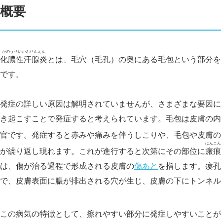
概要
かのうせいかんせんえん
化膿性汗腺炎
とは、毛穴（毛孔）の奥にある毛包という部分を
です。
発症の詳しい原因は解明されていませんが、さまざまな要因に
き起こすことで発症すると考えられています。毛包は皮膚の内
官です。発症すると赤みや痛みを伴うしこりや、毛包や皮膚の
はんこん
が繰り返し現れます。これが進行すると次第にその部位に
瘢痕
は、傷が治る過程で形成される皮膚の
傷あと
を指します。瘻孔
で、皮膚表面に膿が排出される穴が生じ、皮膚の下にトンネル
この病気の特徴として、擦れやすい部分に発症しやすいことが