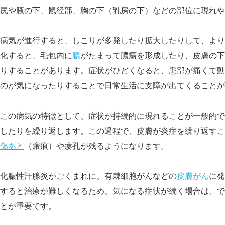
尻や腋の下、鼠径部、胸の下（乳房の下）などの部位に現れや
病気が進行すると、しこりが多発したり拡大したりして、より
化すると、毛包内に
膿
がたまって膿瘍を形成したり、皮膚の下
りすることがあります。症状がひどくなると、患部が痛くて動
のが気になったりすることで日常生活に支障が出てくることが
この病気の特徴として、症状が持続的に現れることが一般的で
したりを繰り返します。この過程で、皮膚が炎症を繰り返すこ
傷あと
（瘢痕）や瘻孔が残るようになります。
化膿性汗腺炎がごくまれに、有棘細胞が
んなどの
皮膚がん
に発
すると治療が難しくなるため、気になる症状が続く場合は、で
とが重要です。