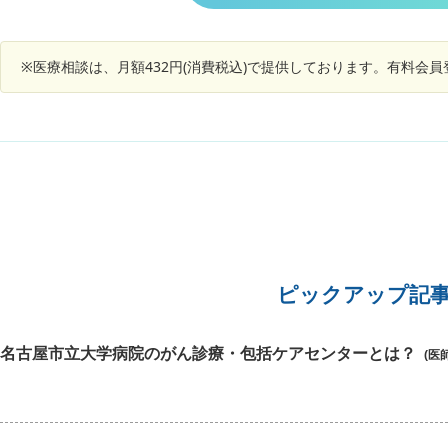
と言われたそうです。１週間後に病院受診。エコ
れば何科
ーがあるそうです。尿の菌は何か原因を調べまし
ょう。と言われたそうです。薬を１週間毎朝食後
※医療相談は、月額432円(消費税込)で提供しております。有料会
に飲むようにもらいました。治らないと不妊症に
なりやすいとも言われたそうです。ガンが親の私
は心配になりました。ガンの事は何も言われなか
ったそうですが可能性はありますでしょうか？
ピックアップ記
名古屋市立大学病院のがん診療・包括ケアセンターとは？
(医