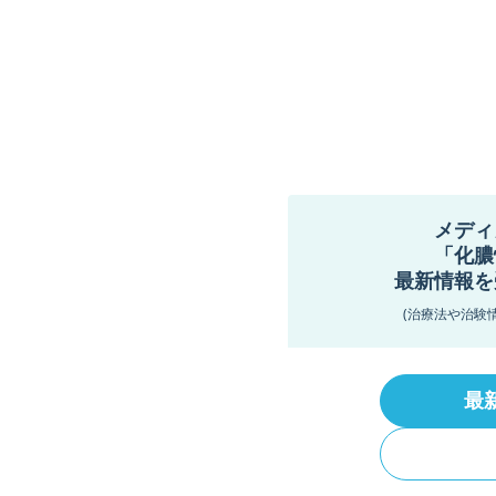
メディ
「化膿
最新情報を
(治療法や治験
最