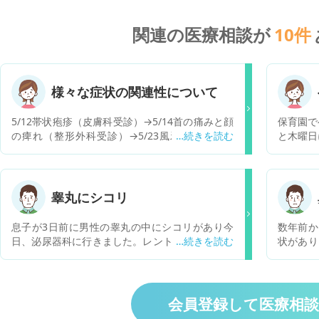
関連の医療相談が
10
件
様々な症状の関連性について
5/12帯状疱疹（皮膚科受診）→5/14首の痛みと顔
保育園で
の痺れ（整形外科受診）→5/23風邪（耳鼻科受
と木曜日
診）→5/28副鼻腔炎（耳鼻科受診）→5/29膣カン
した。 
ジダ症（婦人科受診）→8/19喘息（内科受診） 立
感染して
て続けに様々な症状が出ています。 毎日ではない
ぐらいま
ですが、手指や足指の関節が痛むことがあり気に
た、感染
睾丸にシコリ
なっています。 8/19の血液検査ではCRPは0.5で
もでない
した。 白血球や貧血などその他は特に問題ありま
息子が3日前に男性の睾丸の中にシコリがあり今
数年前か
せんでした。 ただの免疫力低下なのかそれとも自
日、泌尿器科に行きました。レントゲン、エコー
状があり
己免疫疾患の可能性もあるのでしょうか。 来週、
はなく尿検査はありました。後は先生が手で触っ
副鼻腔炎
内科の再診があるので5月からの症状の相談もし
ての診察でした。潜血反応±、白血球が+(尿一般)
いのです
ようと思っているのですが、様々な症状は関連性
と書いてありました。息子が先生から説明された
た際に「
があるのでしょうか。
のが精子を作る横に2つシコリがある(1個は良く
で、髄液
会員登録して医療相
男性にあるが2個は珍しい)炎症をおこしている。
何かしら