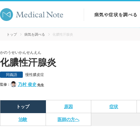
病気や症状を調べる
病気を調べる
トップ
病気を調べる
化膿性汗腺炎
症状を調べる
かのうせいかんせんえん
化膿性汗腺炎
検査を調べる
同義語
慢性膿皮症
乃村 俊史
監修：
先生
トップ
原因
症状
治験
医師の方へ