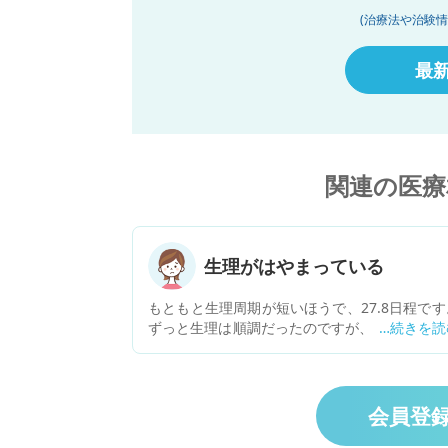
(治療法や治験
最
関連の医療
生理がはやまっている
もともと生理周期が短いほうで、27.8日程です
ずっと生理は順調だったのですが、前回24日に
りました。一度乱れる程度ならよくある事だと
い気にしていなかったのですが、今回、生理前
症状が予定より4日も早くきて、また生理が早
来そうです。 この年齢なのに、生理が乱れてい
会員登
こと、周期として23.4日は短すぎるのではない
という事、不安に思い相談させて頂きます。