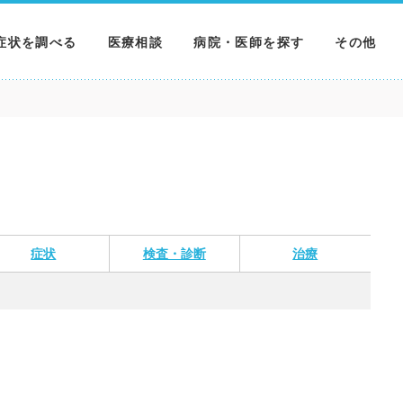
症状を調べる
医療相談
病院・医師を探す
その他
調べる
病院を探す
MNニュー
調べる
医師を探す
NEWS & 
調べる
症状
検査・診断
治療