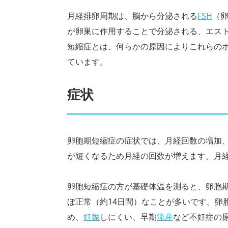
月経排卵周期は、脳から分泌される
FSH
（
が卵巣に作用することで分泌される、エス
短縮症とは、何らかの原因によりこれらの
ています。
症状
卵胞期短縮症の症状では、月経回数の増加
が短くなるため月経の回数が増えます。月
卵胞短縮症の方が基礎体温を測ると、卵胞
ぼ正常（約14日間）なことが多いです。卵
め、
妊娠
しにくい、早期
流産
など不妊症の