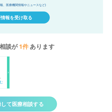
情報、医療機関情報やニュースなど)
新情報を受け取る
相談が
1
件
あります
。
な
思
の
く
る
録して医療相談する
か