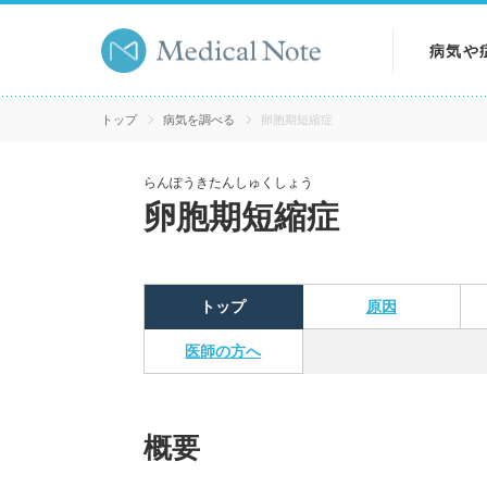
病気や
病気を
トップ
病気を調べる
卵胞期短縮症
症状を
らんぽうきたんしゅくしょう
卵胞期短縮症
検査を
トップ
原因
医師の方へ
概要