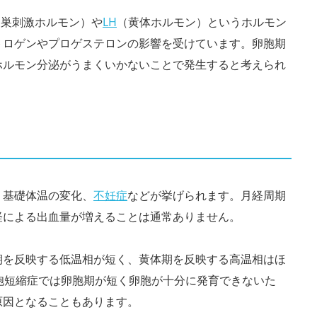
卵巣刺激ホルモン）や
LH
（黄体ホルモン）というホルモン
トロゲンやプロゲステロンの影響を受けています。卵胞期
ホルモン分泌がうまくいかないことで発生すると考えられ
、基礎体温の変化、
不妊症
などが挙げられます。月経周期
経による出血量が増えることは通常ありません。
期を反映する低温相が短く、黄体期を反映する高温相はほ
胞短縮症では卵胞期が短く卵胞が十分に発育できないた
原因となることもあります。