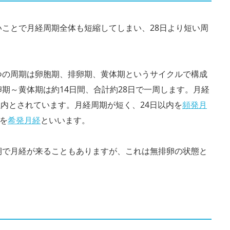
ことで月経周期全体も短縮してしまい、28日より短い周
つの周期は卵胞期、排卵期、黄体期というサイクルで構成
期～黄体期は約14日間、合計約28日で一周します。月経
以内とされています。月経周期が短く、24日以内を
頻発月
を
希発月経
といいます。
期で月経が来ることもありますが、これは無排卵の状態と