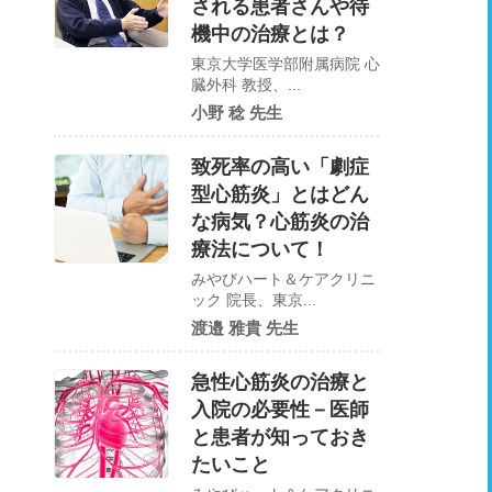
される患者さんや待
機中の治療とは？
東京大学医学部附属病院 心
臓外科 教授、...
小野 稔 先生
致死率の高い「劇症
型心筋炎」とはどん
な病気？心筋炎の治
療法について！
みやびハート＆ケアクリニ
ック 院長、東京...
渡邉 雅貴 先生
急性心筋炎の治療と
入院の必要性－医師
と患者が知っておき
たいこと