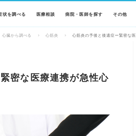
症状を調べる
医療相談
病院・医師を探す
その他
調べる
病院を探す
MNニュー
心臓から調べる
心筋炎
心筋炎の予後と後遺症ー緊密な
調べる
医師を探す
NEWS & 
調べる
ー緊密な医療連携が急性心