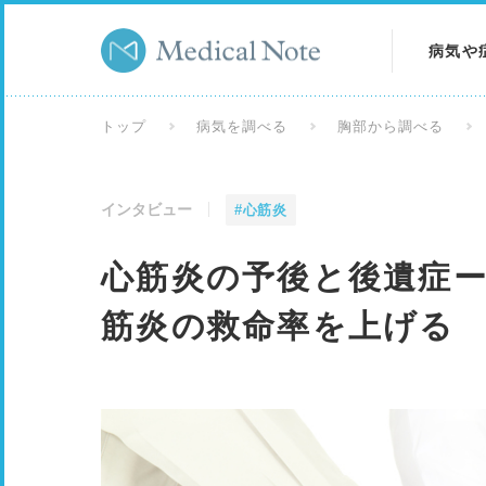
病気や
病気を
トップ
病気を調べる
胸部から調べる
症状を
インタビュー
#心筋炎
検査を
心筋炎の予後と後遺症
筋炎の救命率を上げる