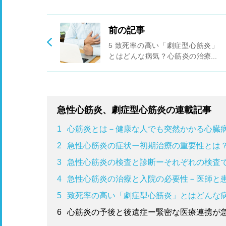
前の記事
5 致死率の高い「劇症型心筋炎」
とはどんな病気？心筋炎の治療法
について！
急性心筋炎、劇症型心筋炎の連載記事
1
心筋炎とは－健康な人でも突然かかる心臓
2
急性心筋炎の症状ー初期治療の重要性とは
3
急性心筋炎の検査と診断ーそれぞれの検査
4
急性心筋炎の治療と入院の必要性－医師と
5
致死率の高い「劇症型心筋炎」とはどんな
6
心筋炎の予後と後遺症ー緊密な医療連携が