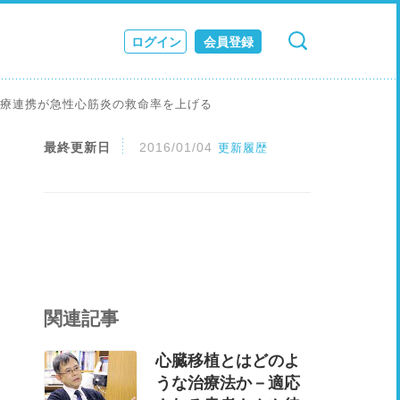
ログイン
会員登録
検索
キャンセル
ス
医療連携が急性心筋炎の救命率を上げる
JOURNAL
最終更新日
2016/01/04
更新履歴
関連記事
心臓移植とはどのよ
うな治療法か－適応