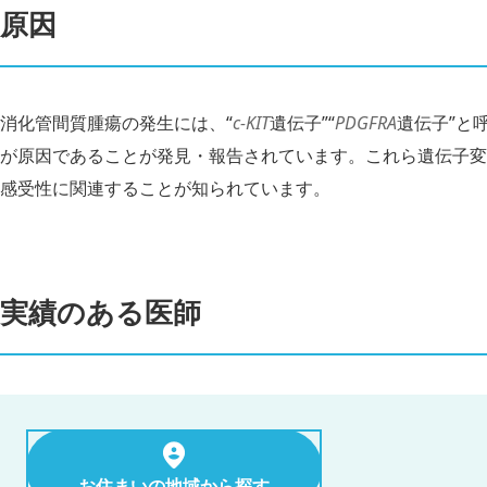
原因
消化管間質腫瘍の発生には、“
c-KIT
遺伝子”“
PDGFRA
遺伝子”と
が原因であることが発見・報告されています。これら遺伝子変
感受性に関連することが知られています。
実績のある医師
お住まいの地域から探す