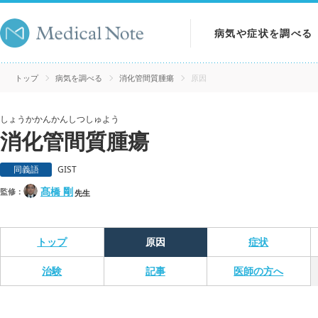
病気や症状を調べる
病気を調べる
トップ
病気を調べる
消化管間質腫瘍
原因
症状を調べる
しょうかかんかんしつしゅよう
消化管間質腫瘍
検査を調べる
同義語
GIST
髙橋 剛
監修：
先生
トップ
原因
症状
治験
記事
医師の方へ