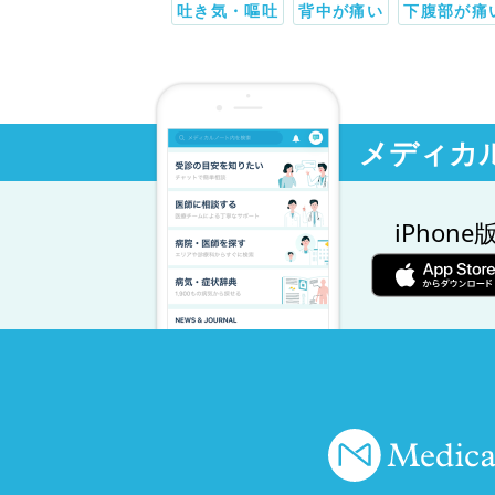
吐き気・嘔吐
背中が痛い
下腹部が痛
メディカ
iPhone