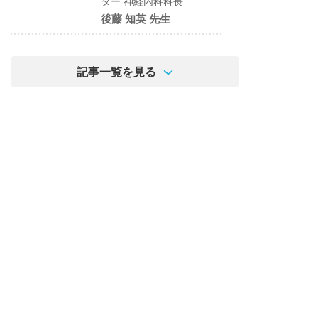
ター 神経内科科長
後藤 知英 先生
記事一覧を見る