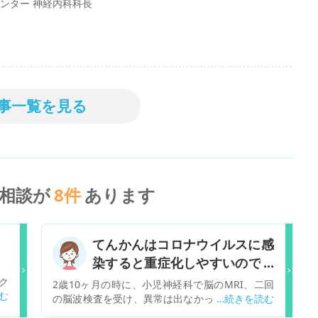
ンター 神経内科科長
事一覧を見る
相談が
8
件
あります
てんかんはコロナウイルスに感
染すると重症化しやすいのでし
ょうか。
ク
2歳10ヶ月の時に、小児神経科で脳のMRI、二回
興
の脳波検査を受け、異常は出なかったものの、受
く
診きっかけとなった症状から、「てんかんだとは