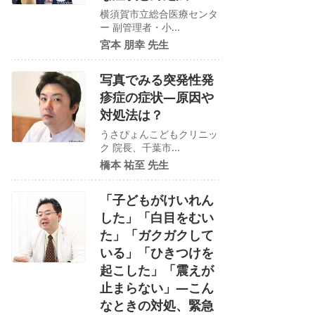
横須賀市立総合医療センタ
ー 副管理者・小...
宮本 朋幸 先生
写真でみる突発性発
疹症の症状―原因や
対処法は？
うさぴょんこどもクリニッ
ク 院長、千葉市...
橋本 祐至 先生
「子どもがけいれん
した」「白目をむい
た」「ガクガクして
いる」「ひきつけを
起こした」「震えが
止まらない」―こん
なときの対処、緊急