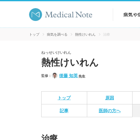
病気や
病気を
トップ
病気を調べる
熱性けいれん
治療
症状を
ねっせいけいれん
熱性けいれん
検査を
後藤 知英
監修：
先生
トップ
原因
記事
医師の方へ
治療