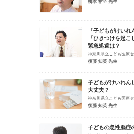
橋本 祐至 先生
「子どもがけいれ
「ひきつけを起こ
緊急処置は？
神奈川県立こども医療セ
後藤 知英 先生
子どもがけいれん
大丈夫？
神奈川県立こども医療セ
後藤 知英 先生
子どもの急性脳症