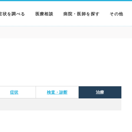
症状を調べる
医療相談
病院・医師を探す
その他
調べる
病院を探す
MNニュー
調べる
医師を探す
NEWS & 
調べる
症状
検査・診断
治療