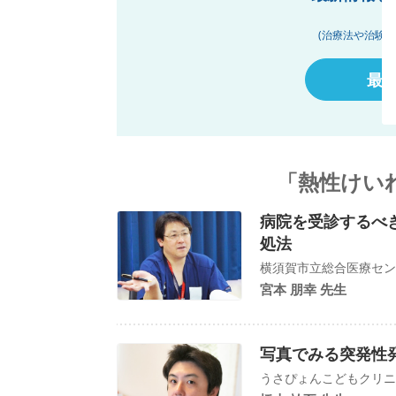
(治療法や治験
最
「熱性けい
病院を受診するべ
処法
横須賀市立総合医療センタ
宮本 朋幸 先生
写真でみる突発性
うさぴょんこどもクリニッ