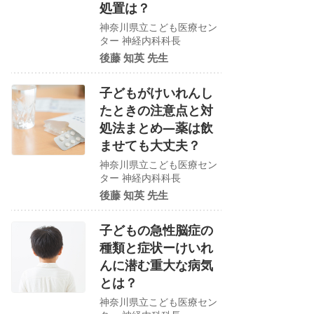
処置は？
神奈川県立こども医療セン
ター 神経内科科長
後藤 知英 先生
子どもがけいれんし
たときの注意点と対
処法まとめ―薬は飲
ませても大丈夫？
神奈川県立こども医療セン
ター 神経内科科長
後藤 知英 先生
子どもの急性脳症の
種類と症状ーけいれ
んに潜む重大な病気
とは？
神奈川県立こども医療セン