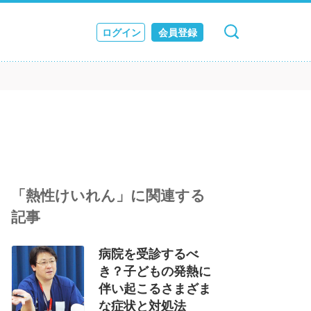
ログイン
会員登録
キャンセル
検索
ス
JOURNAL
「熱性けいれん」に関連する
記事
病院を受診するべ
き？子どもの発熱に
伴い起こるさまざま
な症状と対処法