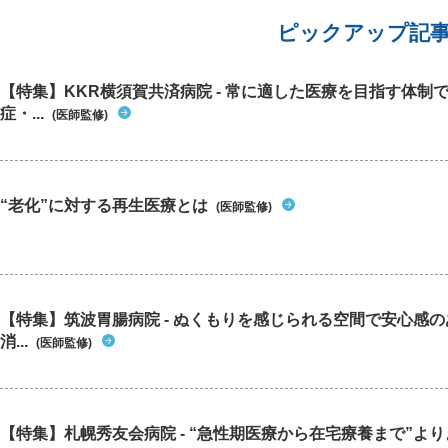
はなく、
漏れ以外
ピックアップ記
【特集】KKR横須賀共済病院 - 常に適した医療を目指す体制
症・...
(医師監修)
“老化”に対する再生医療とは
(医師監修)
【特集】筑波胃腸病院 - ぬくもりを感じられる空間で安心感
消...
(医師監修)
【特集】札幌秀友会病院 - “急性期医療から在宅療養まで”よりよ