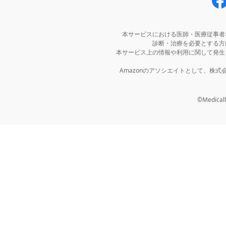
本サービスにおける医師・医療従事者
診断・治療を必要とする方
本サービス上の情報や利用に関して発生
Amazonのアソシエイトとして、株
©MedicalNo