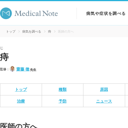
病気や症状を調べる
病気を調べる
トップ
病気を調べる
痔
医師の方へ
症状を調べる
じ
痔
検査を調べる
齋藤 徹
監修：
先生
トップ
種類
原因
治療
予防
ニュース
医師の方へ