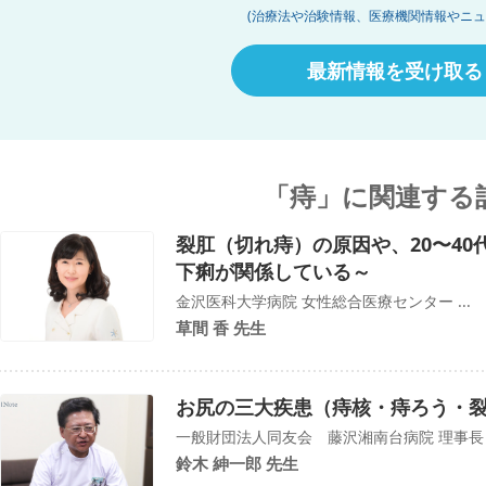
(治療法や治験情報、医療機関情報やニュ
最新情報を受け取る
「痔」に関連する
裂肛（切れ痔）の原因や、20〜4
下痢が関係している～
金沢医科大学病院 女性総合医療センター ...
草間 香 先生
お尻の三大疾患（痔核・痔ろう・
一般財団法人同友会 藤沢湘南台病院 理事長
鈴木 紳一郎 先生