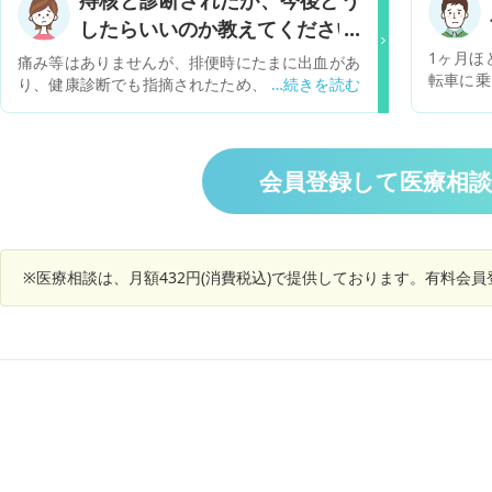
痔核と診断されたが、今後どう
もある ・便が細い ・左下腹部の痛み 強い痛み
すが、新
ではない があります。痔ではないのではないかと
したらいいのか教えてください
る今、つ
心配しております。
かわる状
1ヶ月ほ
痛み等はありませんが、排便時にたまに出血があ
か迷って
転車に乗
り、健康診断でも指摘されたため、大腸の内視鏡
もよいも
尿器科を
検査を受けました。後日送られてきた診断結果に
ることが
を処方さ
は、痔核が認められたが軽微初見であり、経過観
きたく、
いため再
察不要とありましたが、その後も当然たまに出血
ニルトン
があります。この痔に対して今後どう対応したら
会員登録して医療相
た。現在
いいのか分からず困っています。教えてくださ
ぼなくそ
い。
し、慢性
に3週間
※医療相談は、月額432円(消費税込)で提供しております。有料会
に久し振
の痛みは
にあたる
ました。
しました
門に違和
いるかの
の抗生物
ゆるくな
はそのま