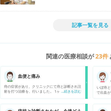
記事一覧を見る
関連の医療相談が
23
件
血便と痛み
痔の症状があり、クリニックにて痔と診断され注
いぼ痔と
射を打つ治療を、行いました。 1ヶ月経ち、症状
で出血が
に変化が出てきてます。 ・血便 鮮血、少量、便
いすると
に付くこともある、粘液ぽい物が付くこともある
同じこと
・肛門の奥の痛み 便をした後だけでなく痛むこと
どなので