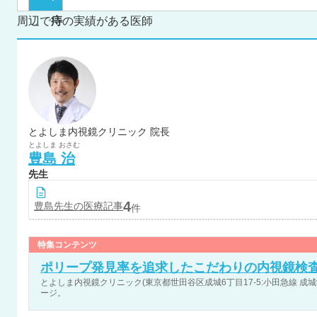
周辺で
痔
の実績がある医師
とよしま内視鏡クリニック 院長
とよしま
おさむ
豊島
治
先生
4
豊島
先生の医療記事
件
特集コンテンツ
ポリープ発見率を追求したこだわりの内視鏡検
とよしま内視鏡クリニック(東京都世田谷区成城6丁目17-5:小田急線 成城
ージ。