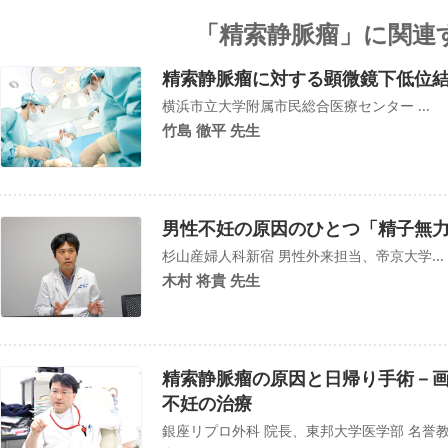
「精索静脈瘤」に関連
精索静脈瘤に対する顕微鏡下低位
横浜市立大学附属市民総合医療センター ...
竹島 徹平 先生
男性不妊の原因のひとつ「精子無
杉山産婦人科新宿 男性外来担当、帝京大学...
木村 将貴 先生
精索静脈瘤の原因と日帰り手術－
不妊の治療
銀座リプロ外科 院長、東邦大学医学部 名誉