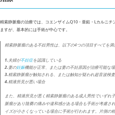
精索静脈瘤の治療では、コエンザイムQ10・亜鉛・Lカルニ
ますが、基本的には手術が中心です。
精索静脈瘤のある不妊男性は、以下の4つの項目すべてを満
夫婦が
不妊症
を認識している
妻の
妊娠
機能が正常、または妻の不妊原因が治療可能な場
精索静脈瘤が触知される、または触知が疑われ超音波検査
精液所見が悪い場合
また、精液所見が悪く精索静脈瘤のある成人男性でいずれ
脈瘤があり陰嚢の痛みや違和感がある場合も手術が考慮さ
イズが小さくなっている場合に手術が行われます。片側の