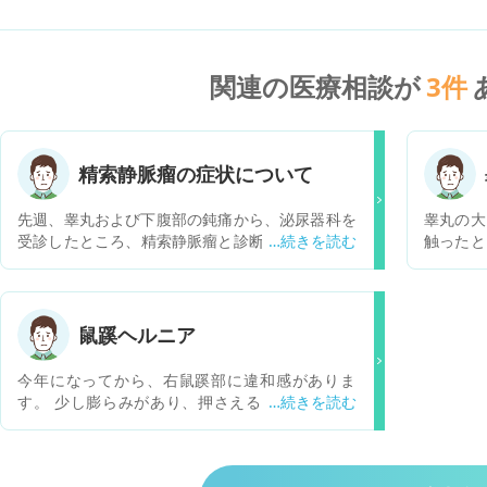
関連の医療相談が
3
件
精索静脈瘤の症状について
先週、睾丸および下腹部の鈍痛から、泌尿器科を
睾丸の大
受診したところ、精索静脈瘤と診断されました。
触ったと
通常は自覚症状は出ないことが多いが、若干の炎
ことがあ
症があり鈍痛が出ることもあるとのことでした。
何も心配
触診とエコーで診断されましたが、違和感は消え
一体なん
ません。 特に治療は必要なく気にしないようにと
鼠蹊ヘルニア
のことですが、水で陰嚢を冷やす等の対応で良い
のでしょうか。 また、別の泌尿器科を受診する目
今年になってから、右鼠蹊部に違和感がありま
安があれば教えてください。
す。 少し膨らみがあり、押さえるとへこみます
が、直ぐ元に戻ります。 押さえた時「グチュグチ
ュ」と音が鳴ることもあります。 また、クシャミ
をしたときにも違和感があります。 ネットで検索