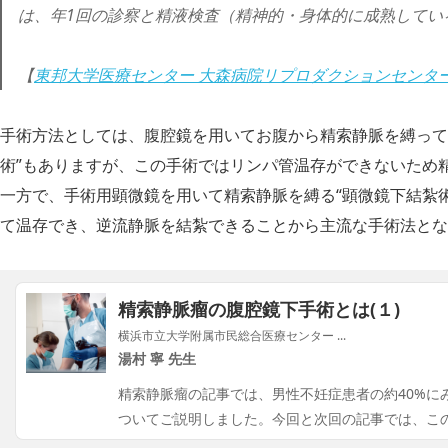
は、年1回の診察と精液検査（精神的・身体的に成熟してい
【
東邦大学医療センター 大森病院リプロダクションセンター
手術方法としては、腹腔鏡を用いてお腹から精索静脈を縛って
術”もありますが、この手術ではリンパ管温存ができないため
一方で、手術用顕微鏡を用いて精索静脈を縛る“顕微鏡下結紮
て温存でき、逆流静脈を結紮できることから主流な手術法とな
精索静脈瘤の腹腔鏡下手術とは(１)
横浜市立大学附属市民総合医療センター ...
湯村 寧 先生
精索静脈瘤の記事では、男性不妊症患者の約40%に
ついてご説明しました。今回と次回の記事では、こ