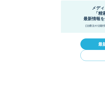
メディ
「精
最新情報を
(治療法や治験
最