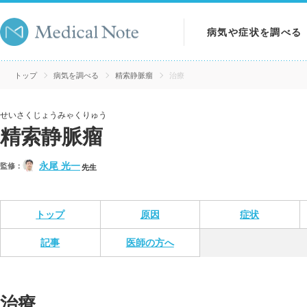
病気や症状を調べる
病気を調べる
トップ
病気を調べる
精索静脈瘤
治療
症状を調べる
せいさくじょうみゃくりゅう
精索静脈瘤
検査を調べる
永尾 光一
監修：
先生
トップ
原因
症状
記事
医師の方へ
治療