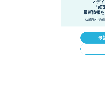
メディ
「細
最新情報を
(治療法や治験
最