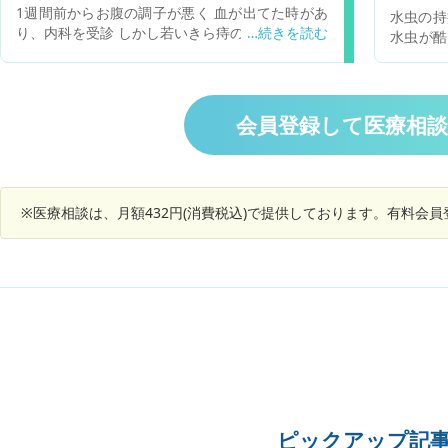
はなかったので、気をつけてはいたのですが生理
着き服用
1週間前からお腹の調子が悪く 血が出てた時があ
水虫の持病
で蒸れただけかなと思って受診をすべきか迷って
した痛み
り、内科を受診 しかし若いきら痔の可能性として
水虫が酷
います。受診の目安を教えてほしいです。
座薬だけで様子を見てと その後4日過ぎましたが
した。水
お腹不調があり 下痢。 お腹がスッキリせずガス
す。それ
も出ずらい。 黒い便が今日夕方に出た。
に痒みは
脚の甲が
会員登録して医療相
あります
った病気
いいたし
※医療相談は、月額432円(消費税込)で提供しております。有料会
ピックアップ記