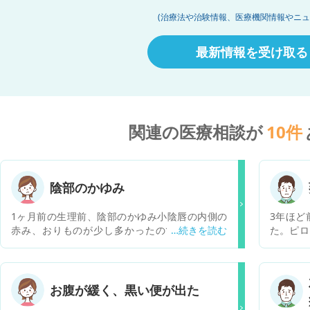
(治療法や治験情報、医療機関情報やニュ
最新情報を受け取る
関連の医療相談が
10
件
陰部のかゆみ
1ヶ月前の生理前、陰部のかゆみ小陰唇の内側の
3年ほど
赤み、おりものが少し多かったので婦人科を受
た。ピロ
診。細菌性膣炎とのことでフラジール膣錠の処置
れました
をされいったん治りました。今月また生理後から
様の診断
痒みがでてきて、小陰唇の内側が赤くなって外陰
上あたり
部も赤くなっています。排卵日前後でおりものは
月胃腸科
お腹が緩く、黒い便が出た
多めです。先月は内側のみで外陰部は赤みや痒み
は、タケ