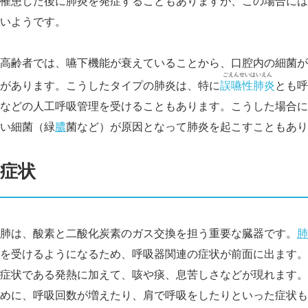
罹患した後に肺炎を発症することもありますが、この場合には
いようです。
高齢者では、嚥下機能が衰えていることから、口腔内の細菌が
ごえんせいはいえん
があります。こうしたタイプの肺炎は、特に
誤嚥性肺炎
とも呼
などの人工呼吸管理を受けることもあります。こうした場合に
い細菌（緑
膿
菌など）が原因となって肺炎を起こすこともあり
症状
肺は、酸素と二酸化炭素のガス交換を担う重要な臓器です。
肺
を受けるようになるため、呼吸器関連の症状が前面に出ます。
症状である発熱に加えて、咳や痰、息苦しさなどが現れます。
めに、呼吸回数が増えたり、肩で呼吸をしたりといった症状も