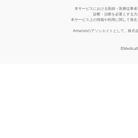
本サービスにおける医師・医療従事者
診断・治療を必要とする方
本サービス上の情報や利用に関して発生
Amazonのアソシエイトとして、株
©MedicalNo