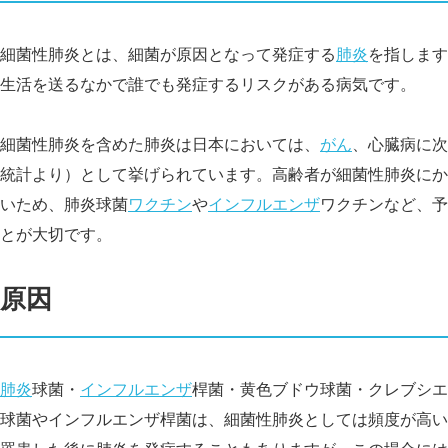
細菌性肺炎とは、細菌が原因となって発症する
肺炎
を指します
生活を送るなかで誰でも発症するリスクがある病気です。
細菌性肺炎を含めた肺炎は日本においては、
がん
、心臓病に次
統計より）として挙げられています。高齢者が細菌性肺炎にか
いため、肺炎球菌
ワクチン
や
インフルエンザ
ワクチンなど、予
とが大切です。
原因
肺炎
球菌・
インフルエンザ
桿菌・黄色ブドウ球菌・クレブシエ
球菌やインフルエンザ桿菌は、細菌性肺炎としては頻度が高い