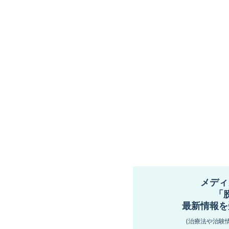
メディ
「
最新情報を
(治療法や治験