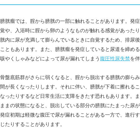
膀胱瘤では、腟から膀胱の一部に触れることがあります。発症
覚や、入浴時に腟から卵のようなものが触れる感覚があったり
胱内に尿が充満して膨らんでいるときに自覚するため、排尿後
こともあります。また、膀胱瘤を発症していると尿道を締める
咳やくしゃみなどによって尿が漏れてしまう
腹圧性尿失禁
を伴
骨盤底筋群がさらに弱くなると、腟から脱出する膀胱の膨らみ
間が長くなったりします。それに伴い、膀胱が下着に擦れるこ
なったりするなど日常生活に支障をきたす恐れもあります。ま
ままの状態になると、脱出している部分の膀胱にたまった尿が
発症初期は軽微な腹圧で尿が漏れることがある一方で、進行す
じたりすることがあります。