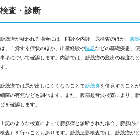
検査・診断
膀胱瘤が疑われる場合には、問診や内診、尿検査のほか、
腹部
は、自覚する症状のほか、出産経験や
喘息
などの基礎疾患、便
事項について確認します。内診では、膀胱瘤の脱出の程度など
す。
膀胱瘤では尿が出しにくくなることで
膀胱炎
を併発することが
細菌の有無なども調べます。また、腹部超音波検査により、膀
どを確認します。
上記のような検査によって膀胱瘤と診断された場合、膀胱内に
検査）を行うこともあります。膀胱造影検査では、膀胱瘤がど