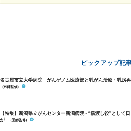
検査(結
あり、出
きないとのことで
中々、改
きい総合
ピックアップ記
名古屋市立大学病院 がんゲノム医療部と乳がん治療・乳房再
(医師監修)
【特集】新潟県立がんセンター新潟病院 - “橋渡し役”として
が...
(医師監修)