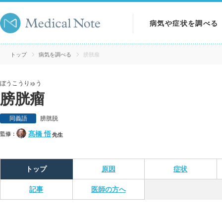
病気や症状を調べる
病気を調べる
トップ
病気を調べる
膀胱瘤
症状を調べる
ぼうこうりゅう
膀胱瘤
検査を調べる
同義語
膀胱脱
髙橋 悟
監修：
先生
トップ
原因
症状
記事
医師の方へ