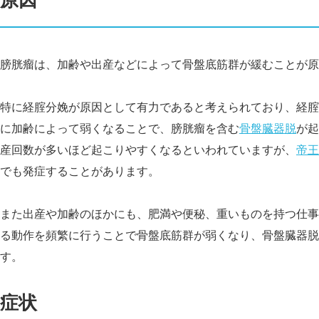
膀胱瘤は、加齢や出産などによって骨盤底筋群が緩むことが原
特に経腟分娩が原因として有力であると考えられており、経腟
に加齢によって弱くなることで、膀胱瘤を含む
骨盤臓器脱
が起
産回数が多いほど起こりやすくなるといわれていますが、
帝王
でも発症することがあります。
また出産や加齢のほかにも、肥満や便秘、重いものを持つ仕事
る動作を頻繁に行うことで骨盤底筋群が弱くなり、骨盤臓器脱
す。
症状