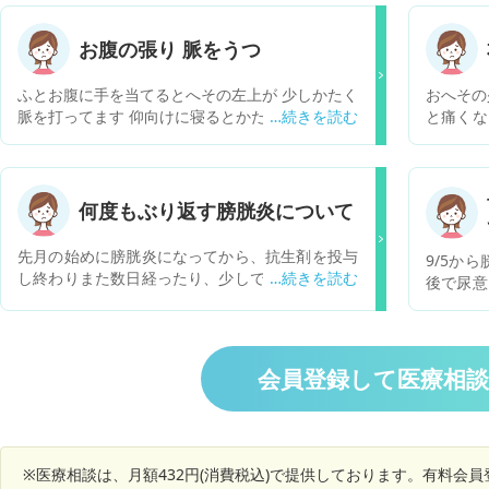
お腹の張り 脈をうつ
ふとお腹に手を当てるとへその左上が 少しかたく
おへその
脈を打ってます 仰向けに寝るとかたいのは無くな
と痛くな
るんですが 脈は少し感じられます かたいのをマ
くても痛いです。 1分
ッサージするように撫でると 無くなったり場所が
もなかっ
変わったりするんですが これは何かの病気です
痛いです。 それ以外にはトイレが近く
か？ 心配性なので調べると腹部動脈瘤て出てきて
したが膀
何度もぶり返す膀胱炎について
とても不安です 病院に行きたいですが子供が濃厚
血もして
接触者なので すぐには行けません その間に破裂
の可能性
先月の始めに膀胱炎になってから、抗生剤を投与
9/5か
しないか不安でたまりません 20代女子でも大動
し終わりまた数日経ったり、少しでも尿を我慢す
後で尿意
脈瘤になることありますか？ ちなみにタバコは吸
ると頻尿や残尿感が出て月に何度も膀胱炎になっ
出ない)
わないしお酒全く飲みません
てしまいます。 以前は、少し尿を我慢したりして
陰部の違
も膀胱炎になったりはしませんでした。 もう、何
ら)が続いている。 
度も何度も通院し抗生剤を飲み続けるのは嫌で
与。 改
会員登録して医療相
す。 何か良い方法はないのでしょうか？
投与。そ
(異常な
た症状が
あり、抗
※医療相談は、月額432円(消費税込)で提供しております。有料会
症状再燃