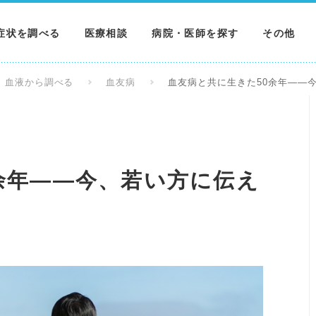
症状を調べる
医療相談
病院・医師を探す
その他
調べる
病院を探す
MNニュー
血液から調べる
血友病
血友病と共に生きた50余年――
調べる
医師を探す
NEWS & 
調べる
余年――今、若い方に伝え