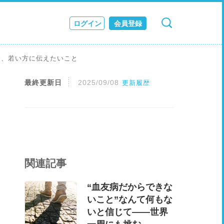
ログイン
会員登録
検索
キャンセル
ス
今、若い方に伝えたいこと
JOURNAL
最終更新日
2025/09/08
更新履歴
関連記事
“血友病だからできな
いこと”なんて何もな
いと信じて――世界