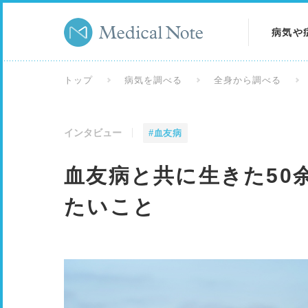
病気や
病気を
トップ
病気を調べる
全身から調べる
症状を
インタビュー
#血友病
検査を
血友病と共に生きた50
たいこと