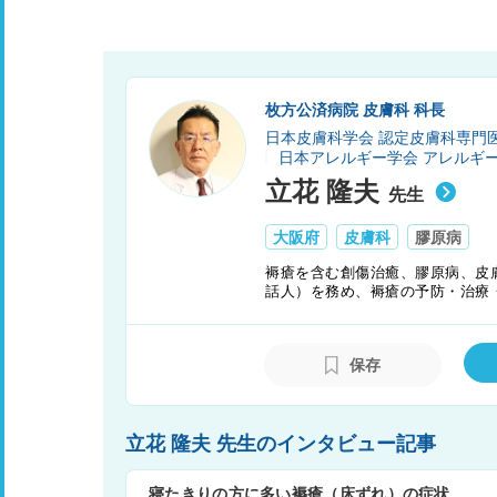
枚方公済病院 皮膚科 科長
日本皮膚科学会 認定皮膚科専門
日本アレルギー学会 アレルギ
立花 隆夫
先生
大阪府
皮膚科
膠原病
褥瘡を含む創傷治癒、膠原病、皮
話人）を務め、褥瘡の予防・治療
瘡対策の専門家としてこの分野の
保存
立花 隆夫 先生のインタビュー記事
寝たきりの方に多い褥瘡（床ずれ）の症状