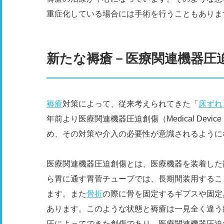
重症化している場合には手術を行うこともありま
新たな褥瘡－医療関連機器圧
褥瘡
対策によって、従来考えられてきた「
床ずれ
年前より医療関連機器圧迫創傷（Medical Device R
め、その対策や介入の必要性が意識されるように
医療関連機器圧迫創傷とは、医療機器を装着した
ら胃に通す胃菅チューブでは、長期間装用するこ
ます。また
骨折
の際に骨を固定するギプスや固定
あります。このような状態と褥瘡は一見全く違う
圧によってできた創傷であり、医療関連機器圧迫