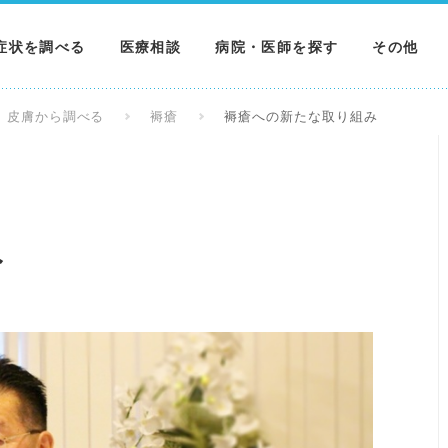
症状を調べる
医療相談
病院・医師を探す
その他
調べる
病院を探す
MNニュー
皮膚から調べる
褥瘡
褥瘡への新たな取り組み
調べる
医師を探す
NEWS & 
調べる
み