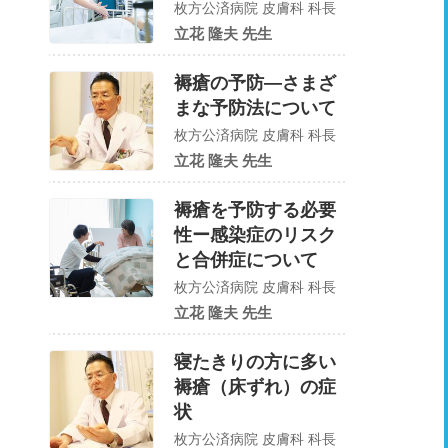
枚方公済病院 皮膚科 科長
立花 隆夫 先生
褥瘡の予防―さまざ
まな予防法について
枚方公済病院 皮膚科 科長
立花 隆夫 先生
褥瘡を予防する必要
性ー感染症のリスク
と合併症について
枚方公済病院 皮膚科 科長
立花 隆夫 先生
寝たきりの方に多い
褥瘡（床ずれ）の症
状
枚方公済病院 皮膚科 科長