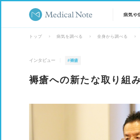
病気や
病気を
トップ
病気を調べる
全身から調べる
症状を
インタビュー
#褥瘡
検査を
褥瘡への新たな取り組