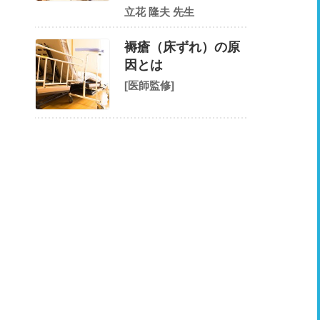
立花 隆夫 先生
褥瘡（床ずれ）の原
因とは
[医師監修]