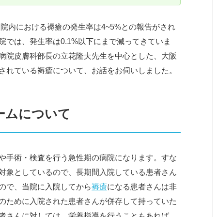
院内における褥瘡の発生率は4~5%との報告がされ
では、発生率は0.1%以下にまで減ってきていま
病院皮膚科部長の立花隆夫先生を中心とした、大阪
されている褥瘡について、お話をお伺いしました。
ームについて
や手術・検査を行う急性期の病院になります。すな
対象としているので、長期間入院している患者さん
ので、当院に入院してから
褥瘡
になる患者さんは非
のために入院された患者さんが併存して持っていた
者さんに対しては、栄養指導を行うこともあれば、