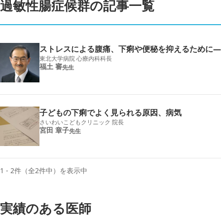
過敏性腸症候群の記事一覧
ストレスによる腹痛、下痢や便秘を抑えるために―
東北大学病院 心療内科科長
福土 審
先生
子どもの下痢でよく見られる原因、病気
さいわいこどもクリニック 院長
宮田 章子
先生
1 - 2件（全2件中）を表示中
実績のある医師