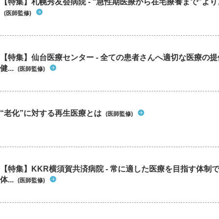
【特集】札幌秀友会病院 - “急性期医療から在宅療養まで”よりよ
リープ等
(医師監修)
すので安
候群と内
候群で腰
はあるの
りにかけ
【特集】仙台医療センター - 全ての患者さんへ適切な医療の提
ていた無
健...
(医師監修)
り、不正
がったり
かなとか
何科にか
“老化”に対する再生医療とは
(医師監修)
【特集】KKR横須賀共済病院 - 常に適した医療を目指す体制
体...
(医師監修)