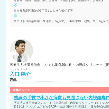
胃腸科、内科、整形外科、皮膚科、大腸肛門科、発熱外来、漢方外来
東京都豊島区東池袋3丁目1-1 ｻﾝｼﾔｲﾝ60ﾋﾞﾙ7F
東京メトロ有楽町線「東池袋」 徒歩3分、JR山手線「池袋」東口 徒歩7
医療法人社団博健会 いりぐち消化器内科・内視鏡クリニック（旧
いりぐち
ようすけ
入口
陽介
先生
特集コンテンツ
熟練の手技で小さな病変も見逃さない内視鏡専
医療法人社団博健会 いりぐち消化器内科・内視鏡クリニック（旧ますみ
目11-18 サンスクエアビル2F:JR中央線 国分寺駅 南口より 徒歩3分)の