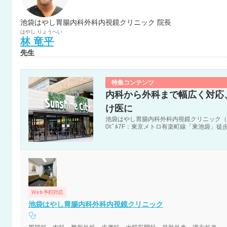
池袋はやし胃腸内科外科内視鏡クリニック 院長
はやし
りょうへい
林
竜平
先生
特集コンテンツ
内科から外科まで幅広く対応
け医に
池袋はやし胃腸内科外科内視鏡クリニック（東京都
0ﾋﾞﾙ7F：東京メトロ有楽町線「東池袋」徒
Web予約対応
池袋はやし胃腸内科外科内視鏡クリニック