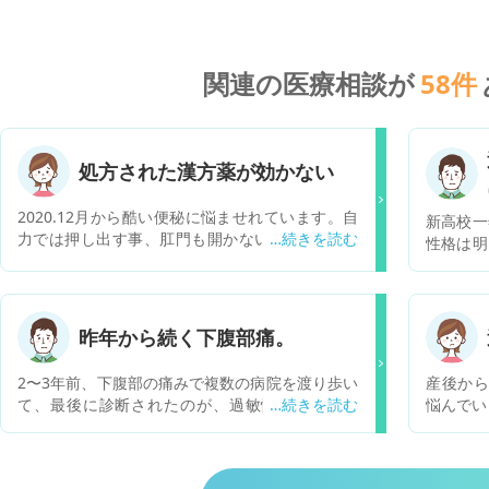
関連の医療相談が
58
件
処方された漢方薬が効かない
2020.12月から酷い便秘に悩ませれています。自
新高校一
力では押し出す事、肛門も開かないようです。4
性格は明
件のクリニックを経て９月13日から現クリニック
も数多く
で大建中湯、ラグノス、センナシドを処方、一ヶ
ます。中
月近く漢方薬を飲んでるが全く効いてないようで
時々学校
すがどのくらい待てば大建中湯が効いてくるの
その後不
昨年から続く下腹部痛。
か。センナシドを飲まないと排便できません、先
候群、別
週から2日飲んで2日飲まないでいたのですが1日
診断を受
2〜3年前、下腹部の痛みで複数の病院を渡り歩い
産後から
目に2錠飲んでも排便できません。医師に伝えて
ンバーに
て、最後に診断されたのが、過敏性症候群でし
悩んでい
もゆっくり治療しましょうと言われます、センナ
すがはっ
た。この病気はストレスや疲れから、発症しやす
あれば、
シドは腸が伸びきって効かなくなると聞いていま
起き上が
いと聞きました。でも私は病名が分かり、やっと
左下腹部
す、不安です。もう３ヶ月くらいセンナシドを飲
も学校へ
何が原因で痛みが出ていたのか分かっただけでも
左足の関
んでいます。以前ラキソベロンを飲んでいまし
言や時折