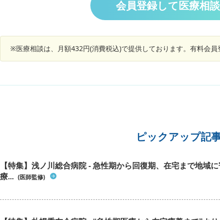
精神的なストレスが減りました。そして痛みも消
んとした
会員登録して医療相
た、機能性ディスペシアでやめていましたがもう
校へ合格
えて行くようになりましてた。しかし去年の秋頃
少し痛む
一度試してみたいのですが大建中湯との飲み合わ
は続いて
から、又、下腹部の痛みが出るようになってしま
所を抑え
せは大丈夫でしょうか。
位等の面
い。多分過敏性の物だと思っているのですが、分
し、左側
ます。過
かっていても、いざ痛みを感じると、どうしたも
夜横にな
メになり
※医療相談は、月額432円(消費税込)で提供しております。有料会
のかと、考えてしまいます。 また、病院に掛かっ
ると痛み
って不安
た方が良いのか？迷っています。薬は何も飲んで
うな腰痛
療内科は
いません。 宜しくお願い致します。
いる時に
て今の
系両方疑
い、薬を
をしまし
いう診療
内も綺麗
た為、さ
来ていた
ると思い
が崩れて
頂いて服
り返して
校生とし
ピックアップ記
へ行きま
ースはあ
に対して
た場合、
腸症候群
か？ カ
【特集】浅ノ川総合病院 - 急性期から回復期、在宅まで地域
いけどこ
きちんと
療...
ないから
(医師監修)
きれば症
鏡の予約
ょうか？
い直腸
しない事
が、直腸
ではなく