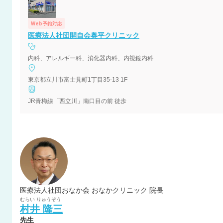
Web予約対応
医療法人社団開自会奥平クリニック
内科、アレルギー科、消化器内科、内視鏡内科
東京都立川市富士見町1丁目35-13 1F
JR青梅線「西立川」南口目の前 徒歩
医療法人社団おなか会 おなかクリニック 院長
むらい
りゅうぞう
村井
隆三
先生