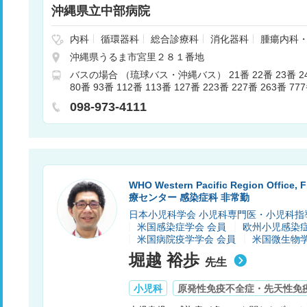
沖縄県立中部病院
内科
循環器科
総合診療科
消化器科
腫瘍内科
神経内科
心療内科
外科
呼吸器外科
心臓血管
沖縄県うるま市宮里２８１番地
小児外科
整形外科
形成外科
精神科・神経科
バスの場合 （琉球バス・沖縄バス） 21番 22番 23番 24番
マチ科
小児科
皮膚科
腎臓内科・外科
泌尿器
80番 93番 112番 113番 127番 223番 227番 263番 
科
呼吸器内科
婦人科
眼科
耳鼻咽喉科
リハ
所：中部病院前又は中部病院（22番のみ）
射線科
歯科口腔外科
麻酔科
新生児科
産婦人
098-973-4111
和ケア
内分泌科
救急科
乳腺外科
臨床検査・
科
肛門科
WHO Western Pacific Region Offi
療センター 感染症科 非常勤
日本小児科学会 小児科専門医・小児科指
米国感染症学会 会員
欧州小児感染症
米国病院疫学学会 会員
米国微生物学
堀越 裕歩
先生
小児科
原発性免疫不全症・先天性免