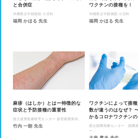
と合併症
ワクチンの接種を！
沖縄県立中部病院 小児科
沖縄県立中部病院 小児科
福岡 かほる 先生
福岡 かほる 先生
麻疹（はしか）とはー特徴的な
ワクチンによって接種
症状と予防接種の重要性
数が違うのはなぜ？ 
かるコロナワクチンの
国立成育医療研究センター 器官病態系内...
竹内 一朗 先生
国立国際医療センター 国際
ー...
大曲 貴夫 先生