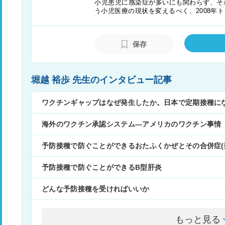
小児患児に感染症が多いにも関わらず、そ
う小児医療の現状を変えるべく、2008年
感染症症例が一挙に集約される世界屈指の
感染症専門科による他診療科へのコンサル
仕組み）を学ぶ。2010年帰国後、東京都
保存
げ当初、年間200件～300件だったコンサ
経験数を誇る小児感染症の専門家がコンサ
い小児診療を可能にしている。現在は後進
堀越 裕歩 先生のインタビュー記事
ワクチンギャップはなぜ発生したか。日本で定期接種に
海外のワクチン承認システム―アメリカのワクチン事情
予防接種で防ぐことができるおたふくかぜとその合併症(
予防接種で防ぐことができるB型肝炎
どんな予防接種を受ければいいか
もっと見る