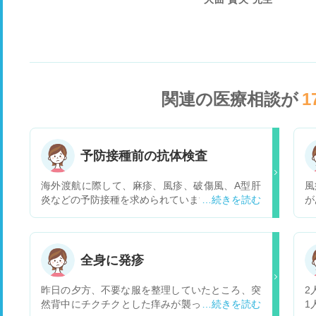
関連の医療相談が
1
予防接種前の抗体検査
海外渡航に際して、麻疹、風疹、破傷風、A型肝
風
炎などの予防接種を求められています。 過去の接
が
種歴はありますが、一般的に言われている持続期
数
間は過ぎてしまっています。 麻疹/風疹に関して
疹
は接種歴あるものの1回しか摂取していませでし
な
た。 このような場合、通常、抗体検査をして抗体
範
全身に発疹
の有無を確認してから接種の検討をするのでしょ
あ
うか。それとも切れている前提で抗体検査はせず
で
昨日の夕方、不要な服を整理していたところ、突
2
接種をするのでしょうか。ご助言いただけますと
抗
然背中にチクチクとした痒みが襲って掻いても治
1
幸いです。
の