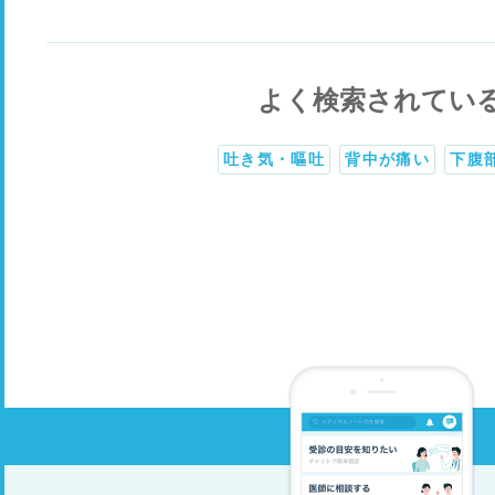
よく検索されてい
吐き気・嘔吐
背中が痛い
下腹