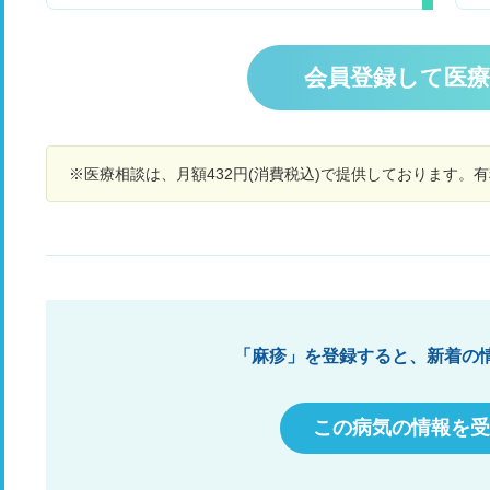
らず濡れたタオルで拭くとおさまりました。その
風
は
時に気づいたんですが、背中の腕の付け根と両腕
疹
の
に赤い湿疹ができているのに気づきました。 検索
か
しましたが、りんご病の発疹に似ています。 母に
が
会員登録して医
聞いたところ、りんご病にはなっていないようで
で
す。 お風呂に入るとお腹と足にもできて、腕も赤
直
みが増しました。ボコボコしていません。 朝起き
は
ると腕全体が赤くなっていて熱を持っていまし
め
※医療相談は、月額432円(消費税込)で提供しております。
た。 体のだるさと、頭痛があります。 二週間く
予
らい風邪の症状があり、良くなってきたところで
ー
す。 熱はありません。関節も痛くないです。 今
了
は発疹は薄くなっています。 今日病院に行こうと
か
思いましたが怠くていけませんでした。 りんご病
予
でしょうか？なんの原因が考えられますか？
す
「麻疹」を登録すると、新着の
この病気の情報を受