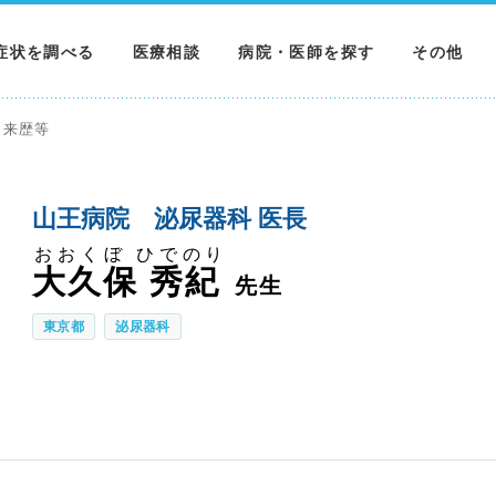
症状を調べる
医療相談
病院・医師を探す
その他
調べる
病院を探す
MNニュー
来歴等
調べる
医師を探す
NEWS & 
山王病院 泌尿器科 医長
調べる
おおくぼ ひでのり
大久保 秀紀
先生
東京都
泌尿器科