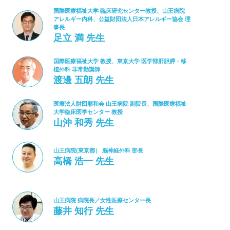
国際医療福祉大学 臨床研究センター教授、山王病院
アレルギー内科、公益財団法人日本アレルギー協会 理
事長
足立 満 先生
国際医療福祉大学 教授、東京大学 医学部肝胆膵・移
植外科 非常勤講師
渡邊 五朗 先生
医療法人財団順和会 山王病院 副院長、国際医療福祉
大学臨床医学センター 教授
山沖 和秀 先生
山王病院(東京都） 脳神経外科 部長
高橋 浩一 先生
山王病院 病院長／女性医療センター長
藤井 知行 先生