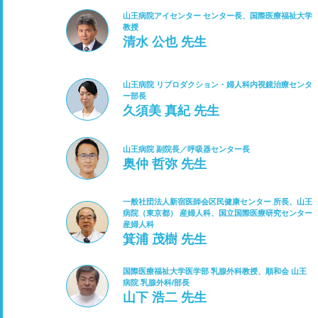
山王病院アイセンター センター長、国際医療福祉大学
教授
清水 公也 先生
山王病院 リプロダクション・婦人科内視鏡治療センタ
ー部長
久須美 真紀 先生
山王病院 副院長／呼吸器センター長
奥仲 哲弥 先生
一般社団法人新宿医師会区民健康センター 所長、山王
病院（東京都） 産婦人科、国立国際医療研究センター
産婦人科
箕浦 茂樹 先生
国際医療福祉大学医学部 乳腺外科教授、順和会 山王
病院 乳腺外科/部長
山下 浩二 先生