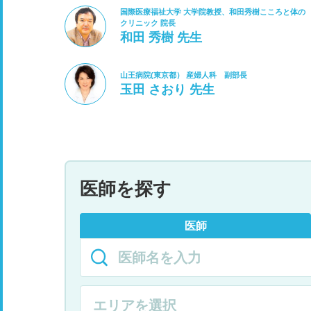
国際医療福祉大学 大学院教授、和田秀樹こころと体の
クリニック 院長
和田 秀樹 先生
山王病院(東京都） 産婦人科 副部長
玉田 さおり 先生
医師を探す
医師