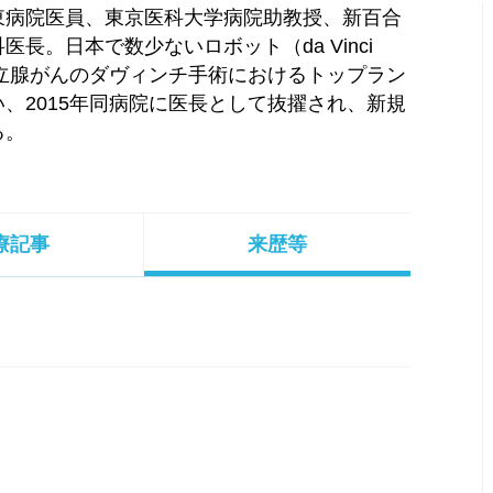
東病院医員、東京医科大学病院助教授、新百合
長。日本で数少ないロボット（da Vinci
特に前立腺がんのダヴィンチ手術におけるトップラン
、2015年同病院に医長として抜擢され、新規
る。
療記事
来歴等