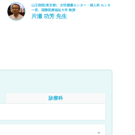
山王病院(東京都） 女性腫瘍センター・婦人科 センタ
ー長、国際医療福祉大学 教授
片瀬 功芳 先生
診療科