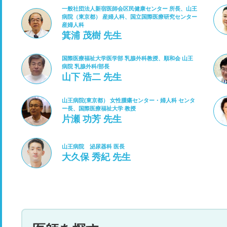
一般社団法人新宿医師会区民健康センター 所長、山王
病院（東京都） 産婦人科、国立国際医療研究センター
産婦人科
箕浦 茂樹 先生
国際医療福祉大学医学部 乳腺外科教授、順和会 山王
病院 乳腺外科/部長
山下 浩二 先生
山王病院(東京都） 女性腫瘍センター・婦人科 センタ
ー長、国際医療福祉大学 教授
片瀬 功芳 先生
山王病院 泌尿器科 医長
大久保 秀紀 先生