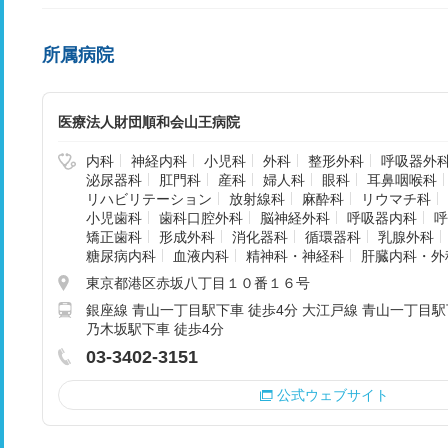
所属病院
医療法人財団順和会山王病院
内科
神経内科
小児科
外科
整形外科
呼吸器外
泌尿器科
肛門科
産科
婦人科
眼科
耳鼻咽喉科
リハビリテーション
放射線科
麻酔科
リウマチ科
小児歯科
歯科口腔外科
脳神経外科
呼吸器内科
呼
矯正歯科
形成外科
消化器科
循環器科
乳腺外科
糖尿病内科
血液内科
精神科・神経科
肝臓内科・外
東京都港区赤坂八丁目１０番１６号
銀座線 青山一丁目駅下車 徒歩4分 大江戸線 青山一丁目駅
乃木坂駅下車 徒歩4分
03-3402-3151
公式ウェブサイト