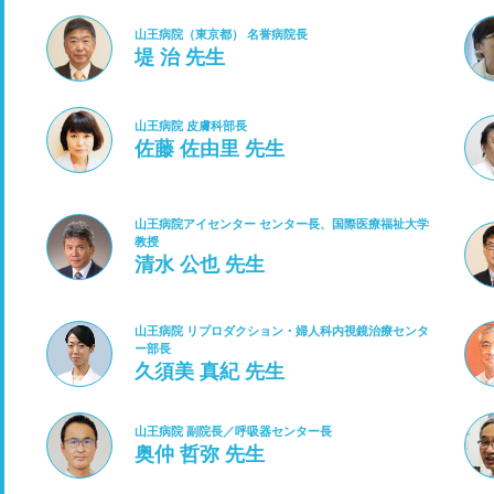
山王病院（東京都） 名誉病院長
堤 治 先生
山王病院 皮膚科部長
佐藤 佐由里 先生
山王病院アイセンター センター長、国際医療福祉大学
教授
清水 公也 先生
山王病院 リプロダクション・婦人科内視鏡治療センタ
ー部長
久須美 真紀 先生
山王病院 副院長／呼吸器センター長
奥仲 哲弥 先生