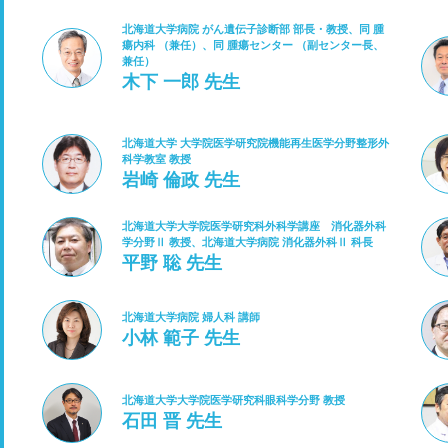
北海道大学病院 がん遺伝子診断部 部長・教授、同 腫
瘍内科 （兼任）、同 腫瘍センター （副センター長、
兼任）
木下 一郎 先生
北海道大学 大学院医学研究院機能再生医学分野整形外
科学教室 教授
岩崎 倫政 先生
北海道大学大学院医学研究科外科学講座 消化器外科
学分野Ⅱ 教授、北海道大学病院 消化器外科Ⅱ 科長
平野 聡 先生
北海道大学病院 婦人科 講師
小林 範子 先生
北海道大学大学院医学研究科眼科学分野 教授
石田 晋 先生