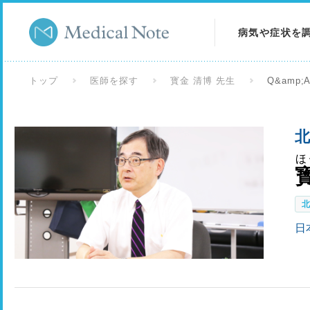
病気や症状を
病気を調べる
トップ
医師を探す
寳金 清博 先生
Q&amp;
症状を調べる
北
検査を調べる
ほ
日