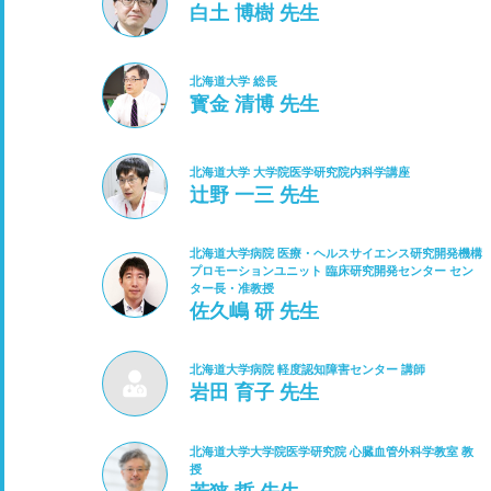
白土 博樹 先生
北海道大学 総長
寳金 清博 先生
北海道大学 大学院医学研究院内科学講座
辻野 一三 先生
北海道大学病院 医療・ヘルスサイエンス研究開発機構
プロモーションユニット 臨床研究開発センター セン
ター長・准教授
佐久嶋 研 先生
北海道大学病院 軽度認知障害センター 講師
岩田 育子 先生
北海道大学大学院医学研究院 心臓血管外科学教室 教
授