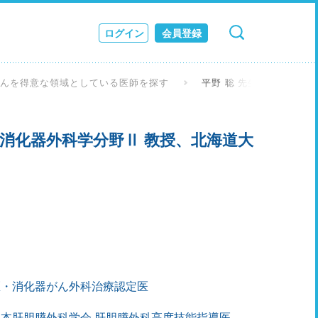
ログイン
会員登録
検索
キャンセル
ス
がんを得意な領域としている医師を探す
平野 聡 先生
JOURNAL
消化器外科学分野Ⅱ 教授、北海道大
医・消化器がん外科治療認定医
日本肝胆膵外科学会 肝胆膵外科高度技能指導医