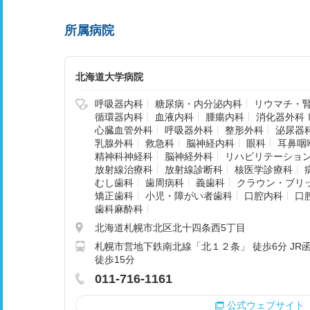
所属病院
北海道大学病院
呼吸器内科
糖尿病・内分泌内科
リウマチ・
循環器内科
血液内科
腫瘍内科
消化器外科
心臓血管外科
呼吸器外科
整形外科
泌尿器
乳腺外科
救急科
脳神経内科
眼科
耳鼻咽
精神科神経科
脳神経外科
リハビリテーショ
放射線治療科
放射線診断科
核医学診療科
むし歯科
歯周病科
義歯科
クラウン・ブリ
矯正歯科
小児・障がい者歯科
口腔内科
口
歯科麻酔科
北海道札幌市北区北十四条西5丁目
札幌市営地下鉄南北線「北１２条」 徒歩6分 JR
徒歩15分
011-716-1161
公式ウェブサイト