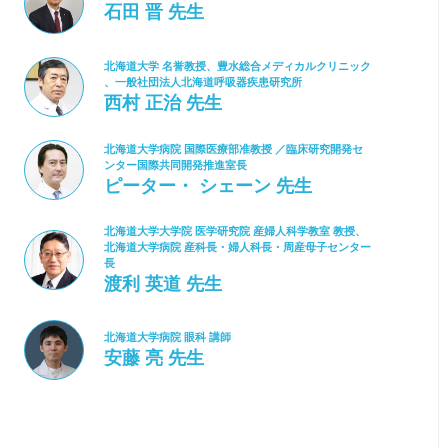
石田 晋 先生
北海道大学 名誉教授、豊水総合メディカルクリニック
、一般社団法人北海道呼吸器疾患研究所
西村 正治 先生
北海道大学病院 国際医療部准教授 ／臨床研究開発セ
ンター国際共同開発推進室長
ピーター・ シェーン 先生
北海道⼤学⼤学院 医学研究院 産婦⼈科学教室 教授、
北海道⼤学病院 産科⻑・婦⼈科⻑・周産⺟⼦センター
⻑
渡利 英道 先生
北海道大学病院 眼科 講師
安藤 亮 先生