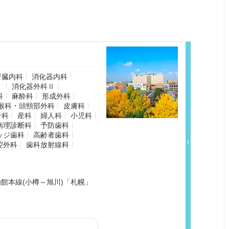
腎臓内科
消化器内科
Ⅰ
消化器外科Ⅱ
科
麻酔科
形成外科
喉科・頭頸部外科
皮膚科
ン科
産科
婦人科
小児科
病理診断科
予防歯科
ッジ歯科
高齢者歯科
腔外科
歯科放射線科
函館本線(小樽～旭川)「札幌」