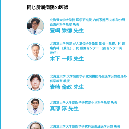
同じ所属病院の医師
北海道大学大学院 医学研究院 内科系部門 内科学分野
血液内科学教室 教授
豊嶋 崇徳 先生
北海道大学病院 がん遺伝子診断部 部長・教授、同 腫
瘍内科 （兼任）、同 腫瘍センター （副センター長、
兼任）
木下 一郎 先生
北海道大学 大学院医学研究院機能再生医学分野整形外
科学教室 教授
岩崎 倫政 先生
北海道大学大学院医学研究院小児科学教室 教授
真部 淳 先生
北海道大学大学院医学研究科放射線医学分野 教授