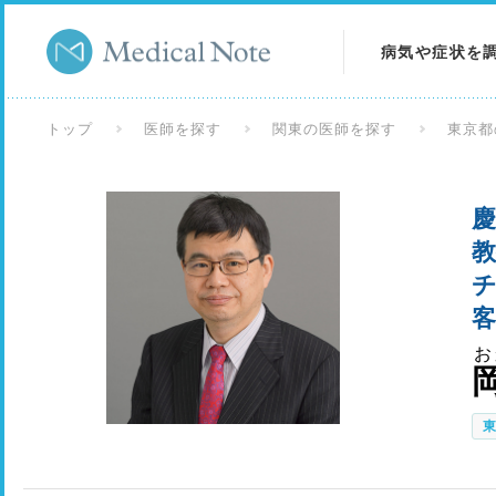
病気や症状を
病気を調べる
トップ
医師を探す
関東の医師を探す
東京都
症状を調べる
慶
検査を調べる
教
チ
客
お