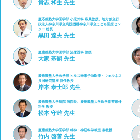
貴志 和生 先生
慶応義塾大学医学部 小児外科 客員教授、地方独立行
政法人神奈川県立病院機構神奈川県立こども医療セン
ター 総長
黒田 達夫 先生
慶應義塾大学医学部 泌尿器科 教授
大家 基嗣 先生
慶應義塾大学医学部 ヒルズ未来予防医療・ウェルネス
共同研究講座 特任教授
岸本 泰士郎 先生
慶應義塾大学病院 病院長、慶應義塾大学医学部整形外
科学 教授
松本 守雄 先生
慶應義塾大学医学部 精神・神経科学教室 准教授
竹内 啓善 先生