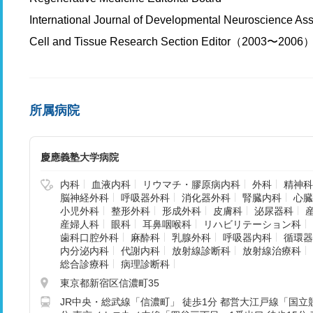
International Journal of Developmental Neuroscience 
Cell and Tissue Research Section Editor（2003〜2006
所属病院
慶應義塾大学病院
内科
血液内科
リウマチ・膠原病内科
外科
精神科
脳神経外科
呼吸器外科
消化器外科
腎臓内科
心臓
小児外科
整形外科
形成外科
皮膚科
泌尿器科
産婦人科
眼科
耳鼻咽喉科
リハビリテーション科
歯科口腔外科
麻酔科
乳腺外科
呼吸器内科
循環器
内分泌内科
代謝内科
放射線診断科
放射線治療科
総合診療科
病理診断科
東京都新宿区信濃町35
JR中央・総武線「信濃町」 徒歩1分 都営大江戸線「国立競