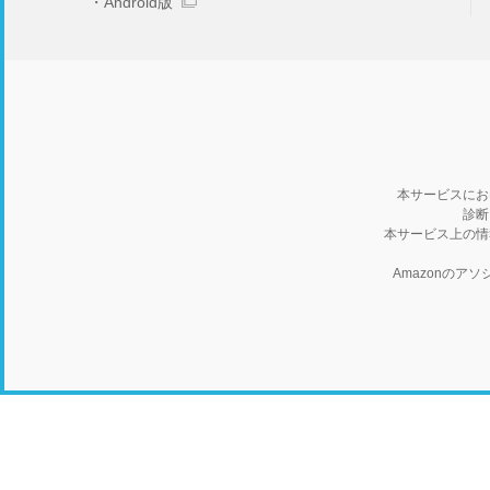
Android版
本サービスにお
診断
本サービス上の情
Amazonの