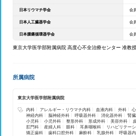
日本リウマチ学会
会
日本人工臓器学会
会
日本腫瘍循環器学会
会
東京大学医学部附属病院 高度心不全治療センター 准教
所属病院
東京大学医学部附属病院
内科
アレルギー・リウマチ内科
血液内科
外科
心
神経内科
脳神経外科
呼吸器外科
消化器外科
腎臓
小児科
小児外科
整形外科
形成外科
美容外科
肛門科
産婦人科
眼科
耳鼻咽喉科
リハビリテーシ
矯正歯科
歯科口腔外科
麻酔科
乳腺外科
呼吸器内