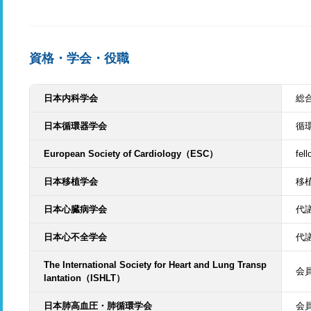
資格・学会・役職
日本内科学会
総
日本循環器学会
循
European Society of Cardiology（ESC）
fell
日本移植学会
移
日本心臓病学会
代議
日本心不全学会
代
The International Society for Heart and Lung Transp
会
lantation（ISHLT）
日本肺高血圧・肺循環学会
会