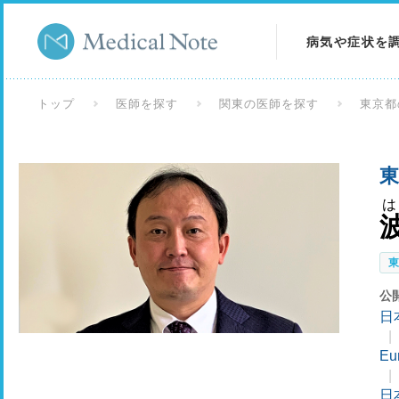
病気や症状を
病気を調べる
トップ
医師を探す
関東の医師を探す
東京都
症状を調べる
東
検査を調べる
公
日
Eu
日