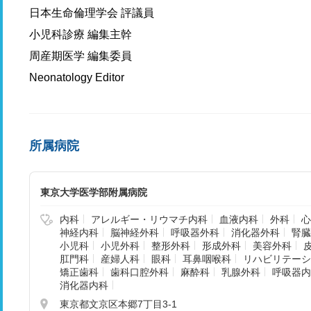
日本生命倫理学会 評議員
小児科診療 編集主幹
周産期医学 編集委員
Neonatology Editor
所属病院
東京大学医学部附属病院
内科
アレルギー・リウマチ内科
血液内科
外科
心
神経内科
脳神経外科
呼吸器外科
消化器外科
腎臓
小児科
小児外科
整形外科
形成外科
美容外科
肛門科
産婦人科
眼科
耳鼻咽喉科
リハビリテーシ
矯正歯科
歯科口腔外科
麻酔科
乳腺外科
呼吸器内
消化器内科
東京都文京区本郷7丁目3-1