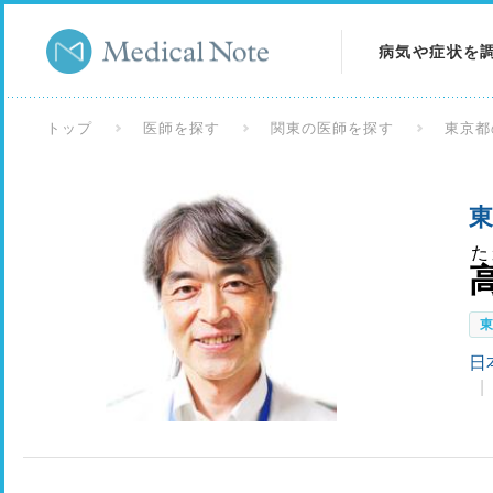
病気や症状を
病気を調べる
トップ
医師を探す
関東の医師を探す
東京都
症状を調べる
東
検査を調べる
た
日