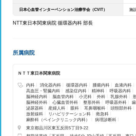
日本心血管インターベンション治療学会（CVIT）
施
NTT東日本関東病院 循環器内科 部長
所属病院
ＮＴＴ東日本関東病院
内科
消化器内科
循環器内科
腫瘍内科
血液内科
高血圧・腎臓内科
感染症内科
精神科
呼吸器内科
脳神経内科
脳血管内科
小児科
外科
乳腺外科
脳神経外科
心臓血管外科
整形外科
呼吸器外科
歯
泌尿器科
産婦人科
眼科
耳鼻咽喉科
頭頸部外科
放射線科
リハビリテーション科
救急科
麻酔科（ペインクリニック内科）
病理診断科
東京都品川区東五反田5丁目9-22