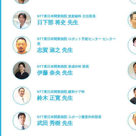
NTT東日本関東病院 放射線科 主任医長
日下部 将史 先生
NTT東日本関東病院 ロボット手術センター センター
長
志賀 淑之 先生
NTT東日本関東病院 形成外科 部長
伊藤 奈央 先生
NTT東日本関東病院 緩和ケア科
鈴木 正寛 先生
NTT東日本関東病院 スポーツ整形外科部長
武田 秀樹 先生