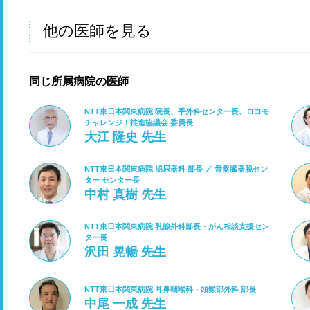
他の医師を見る
同じ所属病院の医師
NTT東日本関東病院 院長、手外科センター長、ロコモ
チャレンジ！推進協議会 委員長
大江 隆史 先生
NTT東日本関東病院 泌尿器科 部長 ／ 骨盤臓器脱セン
ター センター長
中村 真樹 先生
NTT東日本関東病院 乳腺外科部長・がん相談支援セン
ター長
沢田 晃暢 先生
NTT東日本関東病院 耳鼻咽喉科・頭頸部外科 部長
中尾 一成 先生