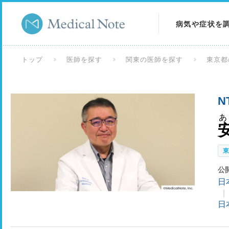
病気や症状を
病気を調べる
トップ
医師を探す
関東の医師を探す
東京都
症状を調べる
N
検査を調べる
あ
公
日
日