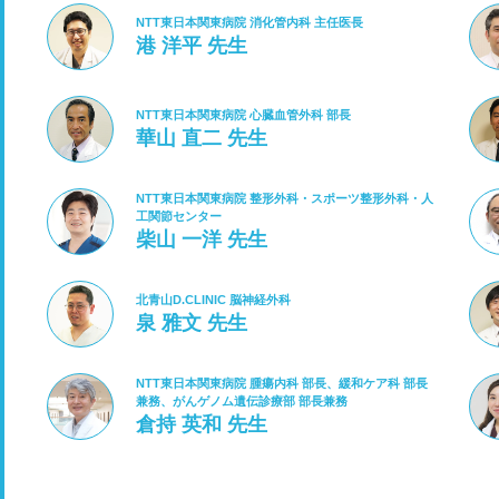
NTT東日本関東病院 消化管内科 主任医長
港 洋平 先生
NTT東日本関東病院 心臓血管外科 部長
華山 直二 先生
NTT東日本関東病院 整形外科・スポーツ整形外科・人
工関節センター
柴山 一洋 先生
北青山D.CLINIC 脳神経外科
泉 雅文 先生
NTT東日本関東病院 腫瘍内科 部長、緩和ケア科 部長
兼務、がんゲノム遺伝診療部 部長兼務
倉持 英和 先生