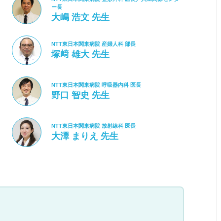
ー長
大嶋 浩文 先生
NTT東日本関東病院 産婦人科 部長
塚﨑 雄大 先生
NTT東日本関東病院 呼吸器内科 医長
野口 智史 先生
NTT東日本関東病院 放射線科 医長
大澤 まりえ 先生