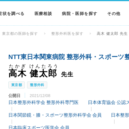
症状を調べる
医療相談
病院・医師を探す
その他
調べる
病院を探す
MNニュー
東京都の医師を探す
整形外科医を探す
高木 健太郎 先生
調べる
医師を探す
NEWS & 
NTT東日本関東病院 整形外科・スポー
調べる
たかぎ けんたろう
高木 健太郎
先生
東京都
整形外科
公開日
2021/12/08
日本整形外科学会 整形外科専門医
日本体育協会 公認
日本関節鏡・膝・スポーツ整形外科学会 会員
日本整形
日本臨床スポーツ医学会 会員