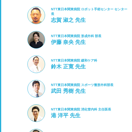
NTT東日本関東病院 ロボット手術センター センター
長
志賀 淑之 先生
NTT東日本関東病院 形成外科 部長
伊藤 奈央 先生
NTT東日本関東病院 緩和ケア科
鈴木 正寛 先生
NTT東日本関東病院 スポーツ整形外科部長
武田 秀樹 先生
NTT東日本関東病院 消化管内科 主任医長
港 洋平 先生