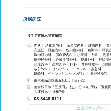
所属病院
ＮＴＴ東日本関東病院
内科
消化器内科
循環器内科
腫瘍内科
血
高血圧・腎臓内科
感染症内科
精神科
呼吸
脳神経内科
脳血管内科
小児科
外科
乳腺
脳神経外科
心臓血管外科
整形外科
呼吸器
泌尿器科
産婦人科
眼科
耳鼻咽喉科
頭頸
放射線科
リハビリテーション科
救急科
麻酔科（ペインクリニック内科）
病理診断科
東京都品川区東五反田5丁目9-22
都営浅草線「五反田」 徒歩5分 JR山手線「五
も運行あり 徒歩7分
03-3448-6111
公式ウェブサイト