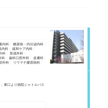
液内科
糖尿病・内分泌内科
器内科
緩和ケア内科
外科
形成外科
外科
歯科口腔外科
皮膚科
部外科
リウマチ膠原病科
反田」東口より病院シャトルバス