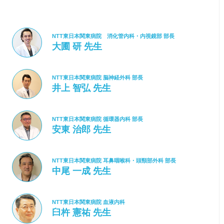
NTT東日本関東病院 消化管内科・内視鏡部 部長
大圃 研 先生
NTT東日本関東病院 脳神経外科 部長
井上 智弘 先生
NTT東日本関東病院 循環器内科 部長
安東 治郎 先生
NTT東日本関東病院 耳鼻咽喉科・頭頸部外科 部長
中尾 一成 先生
NTT東日本関東病院 血液内科
臼杵 憲祐 先生