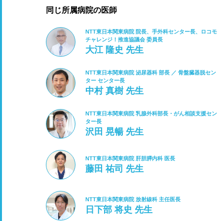
同じ所属病院の医師
NTT東日本関東病院 院長、手外科センター長、ロコモ
チャレンジ！推進協議会 委員長
大江 隆史 先生
NTT東日本関東病院 泌尿器科 部長 ／ 骨盤臓器脱セン
ター センター長
中村 真樹 先生
NTT東日本関東病院 乳腺外科部長・がん相談支援セン
ター長
沢田 晃暢 先生
NTT東日本関東病院 肝胆膵内科 医長
藤田 祐司 先生
NTT東日本関東病院 放射線科 主任医長
日下部 将史 先生