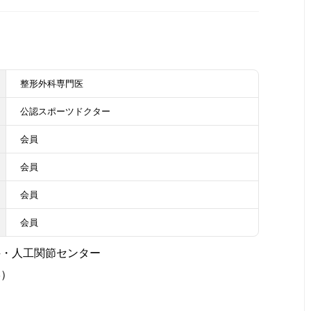
整形外科専門医
公認スポーツドクター
会員
会員
会員
会員
科・人工関節センター
学）