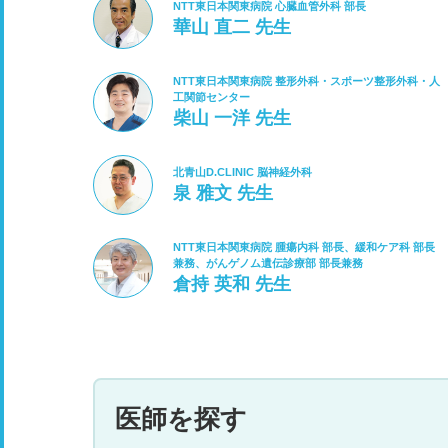
NTT東日本関東病院 心臓血管外科 部長
華山 直二 先生
NTT東日本関東病院 整形外科・スポーツ整形外科・人
工関節センター
柴山 一洋 先生
北青山D.CLINIC 脳神経外科
泉 雅文 先生
NTT東日本関東病院 腫瘍内科 部長、緩和ケア科 部長
兼務、がんゲノム遺伝診療部 部長兼務
倉持 英和 先生
医師を探す