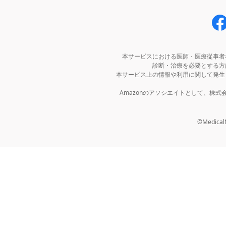
本サービスにおける医師・医療従事者
診断・治療を必要とする方
本サービス上の情報や利用に関して発生
Amazonのアソシエイトとして、株
©MedicalNo