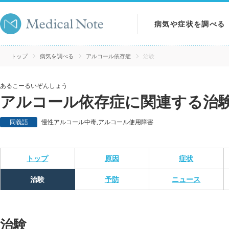
病気や症状を調べる
病気を調べる
トップ
病気を調べる
アルコール依存症
治験
症状を調べる
あるこーるいぞんしょう
アルコール依存症に関連する治
検査を調べる
同義語
慢性アルコール中毒,アルコール使用障害
トップ
原因
症状
治験
予防
ニュース
治験