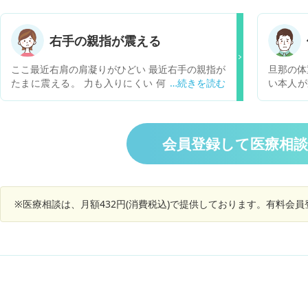
脂肪率1
2018
ています
右手の親指が震える
体重減少
のでしょ
ここ最近右肩の肩凝りがひどい 最近右手の親指が
旦那の体
で下がっ
たまに震える。 力も入りにくい 何かの病気です
い本人が
が不安で
か？ また、震えは治りますか？
ないと言
でしょう
検査した
いのでし
のですが
胃酸の逆
会員登録して医療相
す。
※医療相談は、月額432円(消費税込)で提供しております。有料会