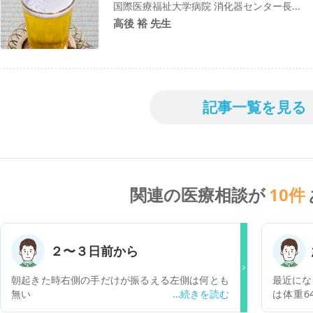
国際医療福祉大学病院 消化器センター長...
高後 裕 先生
記事一覧を見る
関連の医療相談が
10
件
２〜３日前から
朝起きた時右側の手だけが振るえる左側は何とも
最近にな
無い
は体重64
率28.4