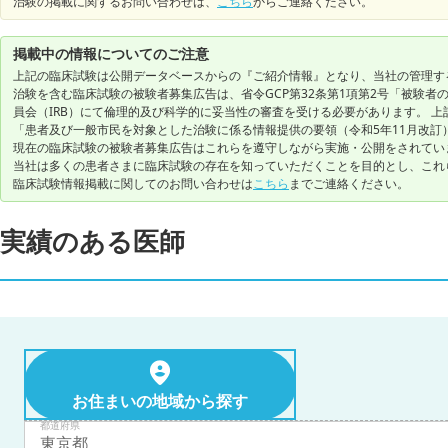
治験の掲載に関するお問い合わせは、
こちら
からご連絡ください。
掲載中の情報についてのご注意
上記の臨床試験は公開データベースからの『ご紹介情報』となり、当社の管理す
治験を含む臨床試験の被験者募集広告は、省令GCP第32条第1項第2号「被験
員会（IRB）にて倫理的及び科学的に妥当性の審査を受ける必要があります。 上
「患者及び一般市民を対象とした治験に係る情報提供の要領（令和5年11月改訂
現在の臨床試験の被験者募集広告はこれらを遵守しながら実施・公開をされてい
当社は多くの患者さまに臨床試験の存在を知っていただくことを目的とし、これ
臨床試験情報掲載に関してのお問い合わせは
こちら
までご連絡ください。
実績のある医師
お住まいの地域から探す
都道府県