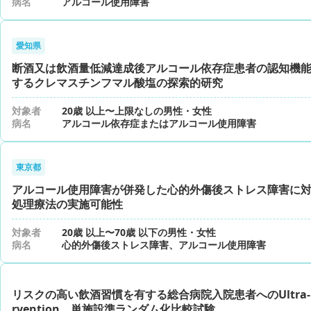
病名
アルコール使用障害
愛知県
断酒又は飲酒量低減達成後アルコール依存症患者の認知機
するクレマスチンフマル酸塩の探索的研究
対象者
20歳 以上〜上限なしの男性・女性
病名
アルコール依存症またはアルコール使用障害
東京都
アルコール使用障害が併発した心的外傷後ストレス障害に
処理療法の実施可能性
対象者
20歳 以上〜70歳 以下の男性・女性
病名
⼼的外傷後ストレス障害、アルコール使用障害
リスクの高い飲酒習慣を有する総合病院入院患者へのUltra-Brie
rvention 単施設準ランダム化比較試験