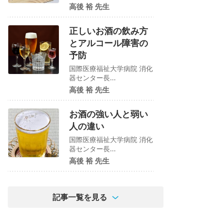
高後 裕 先生
正しいお酒の飲み方
とアルコール障害の
予防
国際医療福祉大学病院 消化
器センター長...
高後 裕 先生
お酒の強い人と弱い
人の違い
国際医療福祉大学病院 消化
器センター長...
高後 裕 先生
記事一覧を見る