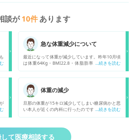
相談が
10
件
あります
急な体重減少について
も
最近になって体重が減少しています。昨年10月頃
は体重64Kg・BMI22.8・体脂肪率22.9・骨格筋
率28.4でしたが3月になって体重58Kg BMI20.8体
脂肪率19.6骨格筋率35.2と変化しています。私は
2018年に下咽頭癌再発により手術して声を無くし
ています。運動はゴルフ練習を毎日していますが
体重の減少
体重減少が続くようなら運動は中止した方が良い
のでしょうか。身長は168Cmです。BMIはどこま
が
旦那の体重が15キロ減少してしまい糖尿病かと思
で下がっても大丈夫なのでしょうか。再発・転移
す
い本人が近くの内科に行ったのですが糖尿病では
が不安ですので消化器内科を受診した方が良いの
ないと言われて胃腸も前から悪かったので内視鏡
でしょうか。体重はどれくらいまで下がっても良
検査したのですが胃がんではないと言われ心配な
いのでしょうか。自覚症状は特にはありませんが
のですがなんの病気でしょうか？
胃酸の逆流があり口の中がいつも甘い感じがしま
録して医療相談する
す。