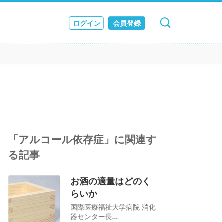
ログイン
会員登録
キャンセル
検索
ス
JOURNAL
「アルコール依存症」に関連す
る記事
お酒の適量はどのく
らいか
国際医療福祉大学病院 消化
器センター長...