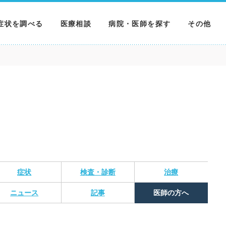
症状を調べる
医療相談
病院・医師を探す
その他
調べる
病院を探す
MNニュー
調べる
医師を探す
NEWS & 
調べる
症状
検査・診断
治療
ニュース
記事
医師の方へ