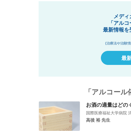
メディ
「アルコ
最新情報を
(治療法や治験
最
「アルコール
お酒の適量はどの
国際医療福祉大学病院 消
高後 裕 先生