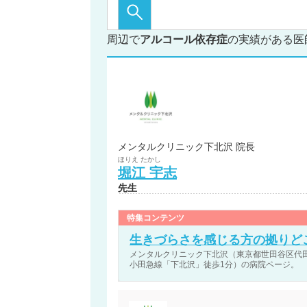
周辺で
アルコール依存症
の実績がある医
メンタルクリニック下北沢 院長
ほりえ
たかし
堀江
宇志
先生
特集コンテンツ
生きづらさを感じる方の拠りど
メンタルクリニック下北沢（東京都世田谷区代田6丁目3
小田急線「下北沢」徒歩1分）の病院ページ。