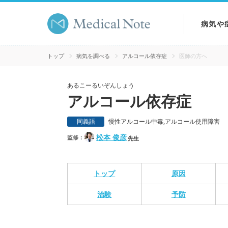
病気や
病気を
トップ
病気を調べる
アルコール依存症
医師の方へ
症状を
あるこーるいぞんしょう
アルコール依存症
検査を
同義語
慢性アルコール中毒,アルコール使用障害
松本 俊彦
監修：
先生
トップ
原因
治験
予防