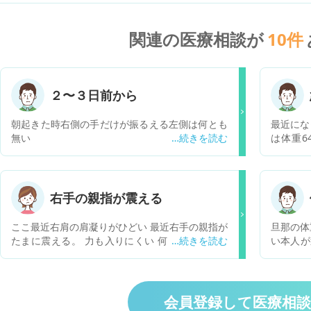
関連の医療相談が
10
件
２〜３日前から
朝起きた時右側の手だけが振るえる左側は何とも
最近にな
無い
は体重64
率28.4
脂肪率1
2018
ています
右手の親指が震える
体重減少
のでしょ
ここ最近右肩の肩凝りがひどい 最近右手の親指が
旦那の体
で下がっ
たまに震える。 力も入りにくい 何かの病気です
い本人が
が不安で
か？ また、震えは治りますか？
ないと言
でしょう
検査した
いのでし
のですが
胃酸の逆
会員登録して医療相
す。