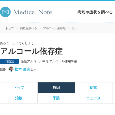
病気や症状を調べる
病気を調べる
トップ
病気を調べる
アルコール依存症
原因
症状を調べる
あるこーるいぞんしょう
アルコール依存症
検査を調べる
同義語
慢性アルコール中毒,アルコール使用障害
松本 俊彦
監修：
先生
トップ
原因
症状
治験
予防
ニュース