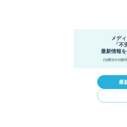
メディ
「不
最新情報を
(治療法や治験
最