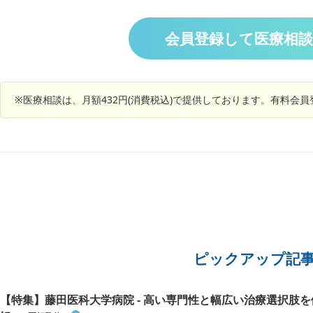
より少しだけ時間を短くできました。消毒やマス
をとって
ない」「投薬は一時的な対処で、根治には腹腔鏡
クは改善できません。手洗いで肩が痛くなったり
特に治
手術」「大きくなるかは人それぞれ」とのことで
とても疲れます。 手洗いを数分した後よく消毒を
り、話
会員登録して医療相
した。 私は還暦を過ぎ、実際に尿の勢いが弱く、
しても、外出先では食べ物に直接触れて食べるこ
す。いつ
夜間も1〜2時間おきにトイレに行きます。ただ
とができないことが多いです。 他の人たちのよう
ありこの
し、加齢により排尿機能や体力が衰えるのは自然
に生活できたらいいと思います。しかし汚いだろ
っていま
なことと考え、ある程度は受け入れてきました。
うという気持ちが一瞬で出て来ますし、除菌でき
老眼なら眼鏡を新調すれば済みますが、前立腺の
※医療相談は、月額432円(消費税込)で提供しております。有料会
ていないかもしれないという不安がさらに怖くさ
腹腔鏡手術は身体的にも経済的にも負担が大き
せるので、上記の行動がやめられません。どうし
く、できれば避けたいと感じています。次回は来
たら良いでしょうか。 もともと神経質な性格で
年2月に再診予定（画像検査なし）です。 AIに相
す。
談したところ、以下の回答が得られました。 ・軽
症なら経過観察＋薬物療法 ・生活に強い支障があ
れば手術 ・手術後は改善が見込めるが、加齢に伴
い再肥大の可能性もある ・治療方針は「生活の質
をどの程度改善したいか」で決めるのが現実的 私
としては、命に直結しない限り、治療負担や予後
の不確実さを考えると手術は避けたい気持ちで
す。今後の生活において、どのような考え方や対
ピックアップ記
応が望ましいか、アドバイスをいただければ幸い
です。
【特集】藤田医科大学病院 - 高い専門性と幅広い治療選択肢