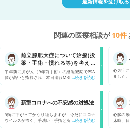
最新情報を受け取る
関連の医療相談が
10
件
前立腺肥大症について治療(投
薬・手術・慣れる等)を考えの
アドバイスを下さい。
心気症に
半年前に肺がん（9年前手術）の経過観察でPSA
ました。
値が高いと指摘され、本日造影MRIを撮影しまし
調べてし
た。がんに関しては問題ありませんでしたが、画
と勝手に
像で前立腺肥大（約5cm）を指摘されました。が
に支障が
ん専門の大病院のため、詳細は泌尿器科へ紹介状
いものに
を出すとの説明を受けました。 「前立腺肥大症」
新型コロナへの不安感の対処法
すにはや
という言葉は聞いたことはありましたが、深く考
のでしょ
えたことはなく、少し調べると「前立腺が卵ほど
5類に下がってかなり経ちますが、今だにコロナ
心臓の動
に大きくなり、尿の勢いが弱くなる・頻尿にな
ウイルスが怖く、手洗い・手指と所持品の消毒・
床時、日
る」とありました。今日の医師の話では、「尿の
マスクがやめられません。 手洗いに関しては以前
動を感じ
出が悪くなれば治療を検討」「頻尿はあまり関係