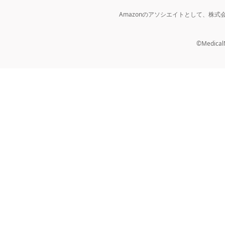
Amazonのアソシエイトとして、株
©MedicalNo