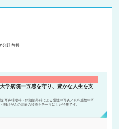
学分野 教授
大学病院ー五感を守り、豊かな人生を支
院 耳鼻咽喉科・頭頸部外科による慢性中耳炎／真珠腫性中耳
・咽頭がんの治療の診療をテーマにした特集です。