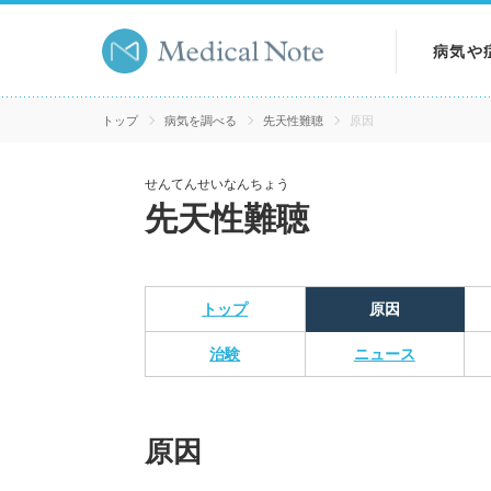
病気や
病気を
トップ
病気を調べる
先天性難聴
原因
症状を
せんてんせいなんちょう
先天性難聴
検査を
トップ
原因
治験
ニュース
原因