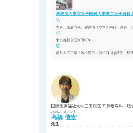
学校法人東京女子医科大学東京女子医科
内科、血液内科、膠原病リウマチ内科、外科、
東京都新宿区河田町8-1
都営大江戸線「若松河田」若松口 徒歩5分、都営
国際医療福祉大学三田病院 耳鼻咽喉科（聴
たかはし
まさひろ
高橋
優宏
先生