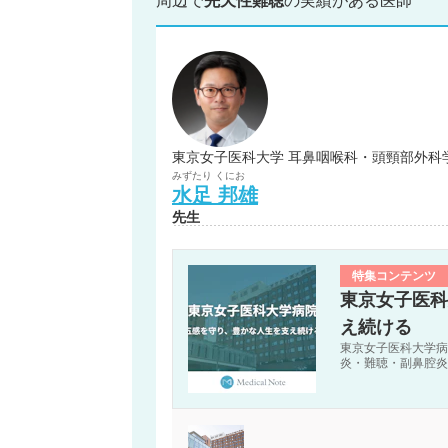
周辺で
先天性難聴
の実績がある医師
東京女子医科大学 耳鼻咽喉科・頭頸部外科
みずたり
くにお
水足
邦雄
先生
特集コンテンツ
東京女子医科
え続ける
東京女子医科大学病
炎・難聴・副鼻腔炎