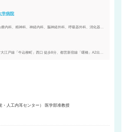
大学病院
心療内科、精神科、神経内科、脳神経外科、呼吸器外科、消化器外科、腎臓内科、心
大江戸線「牛込柳町」西口 徒歩8分、都営新宿線「曙橋」A2出口 徒歩12分
覚・人工内耳センター） 医学部准教授