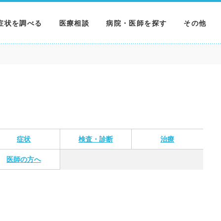
症状を調べる
医療相談
病院・医師を探す
その他
調べる
病院を探す
MNニュー
調べる
医師を探す
NEWS & 
調べる
症状
検査・診断
治療
医師の方へ