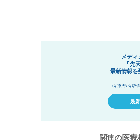
メディ
「先
最新情報を
(治療法や治験
最
関連の医療