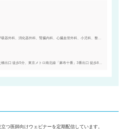
呼吸器外科、消化器外科、腎臓内科、心臓血管外科、小児科、整形外科、形成外科、
出口 徒歩5分、東京メトロ南北線「麻布十番」3番出口 徒歩8分、都営三田線「芝公
役立つ医師向けウェビナーを定期配信しています。