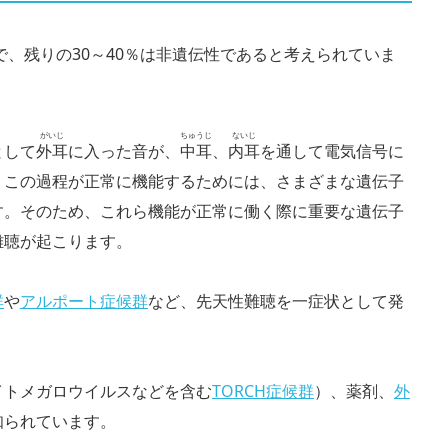
で、残りの30～40％は非遺伝性であると考えられていま
がいじ
ちゅうじ
ないじ
として
外耳
に入った音が、
中耳
、
内耳
を通して電気信号に
。この過程が正常に機能するためには、さまざまな遺伝子
す。そのため、これら機能が正常に働く際に重要な遺伝子
難聴が起こります。
群
や
アルポート症候群
など、先天性難聴を一症状として発
イトメガロウイルスなどを含む
TORCH症候群
）、薬剤、
外
知られています。