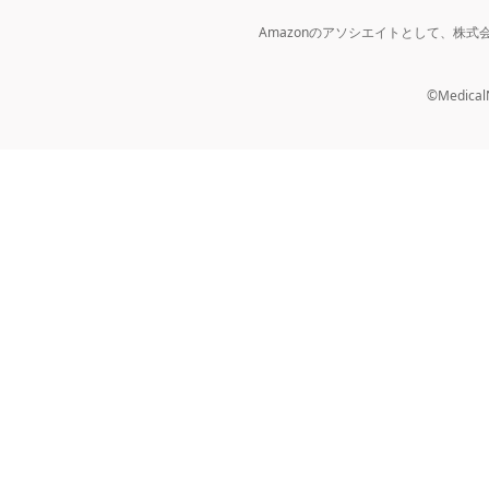
Amazonのアソシエイトとして、株
©MedicalNo