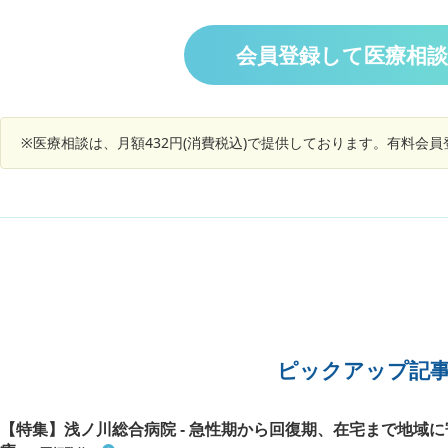
なしでし
題ないの
を受けた
ど同じ病
その場頭
会員登録して医療相
に相談し
か？頸部
した方が
よろしく
※医療相談は、月額432円(消費税込)で提供しております。有料会
ピックアップ記
【特集】浅ノ川総合病院 - 急性期から回復期、在宅まで地域