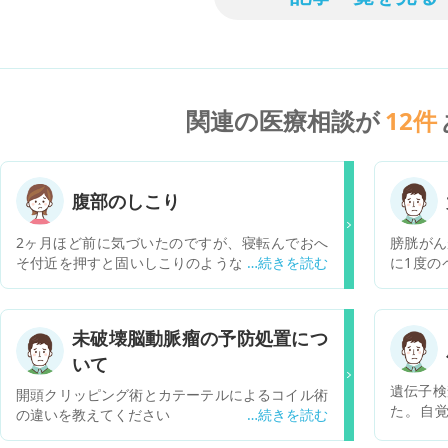
関連の医療相談が
12
件
腹部のしこり
2ヶ月ほど前に気づいたのですが、寝転んでおへ
膀胱がん
そ付近を押すと固いしこりのようなものがありま
に1度の
す。脈を打っている感じです。左下にもしこりの
います。
ようなものがあります。 おへその下のものは、５
しました
秒ほど圧迫するとじわっと足の付け根あたりにか
脈瘤が発
未破壊脳動脈瘤の予防処置につ
けてあたたかいものが流れる感じがあります。鎖
方を手術
いて
骨のくぼみを圧迫した時のじわっとした感覚で
の後、新
す。 このしこりのようなかたいものはコリコリし
に一度の
遺伝子検
開頭クリッピング術とカテーテルによるコイル術
ています。内蔵の一部なのかしこりなのか正常な
りました
た。自
の違いを教えてください
のか分からず心配です。
になって
ん。10
していま