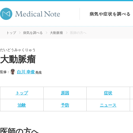
病気や症状を調べる
病気を調べる
トップ
病気を調べる
大動脈瘤
医師の方へ
症状を調べる
だいどうみゃくりゅう
大動脈瘤
検査を調べる
白川 幸俊
監修：
先生
トップ
原因
症状
治験
予防
ニュース
医師の方へ