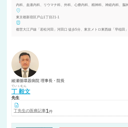
東京都新宿区戸山1丁目21-1
都営大江戸線「若松河田」河田口 徒歩5分、東京メトロ東西線「早稲田」2
綾瀬循環器病院 理事長・院長
てい
いむん
丁
毅文
先生
1
丁
先生の医療記事
件