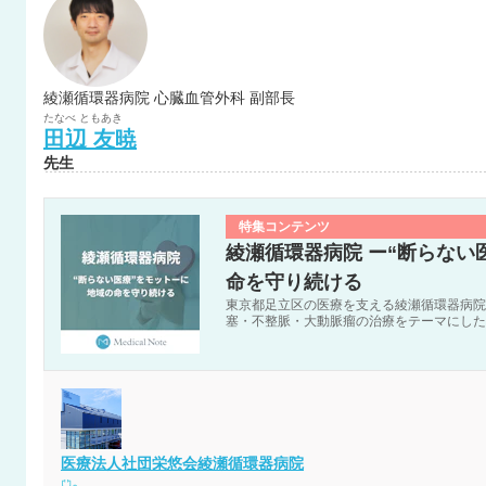
綾瀬循環器病院 心臓血管外科 副部長
たなべ
ともあき
田辺
友暁
先生
特集コンテンツ
綾瀬循環器病院 ー“断らない
命を守り続ける
東京都足立区の医療を支える綾瀬循環器病院
塞・不整脈・大動脈瘤の治療をテーマにした
医療法人社団栄悠会綾瀬循環器病院