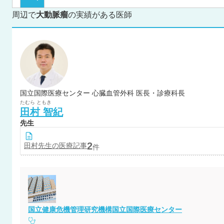
周辺で
大動脈瘤
の実績がある医師
国立国際医療センター 心臓血管外科 医長・診療科長
たむら
ともき
田村
智紀
先生
2
田村
先生の医療記事
件
国立健康危機管理研究機構国立国際医療センター