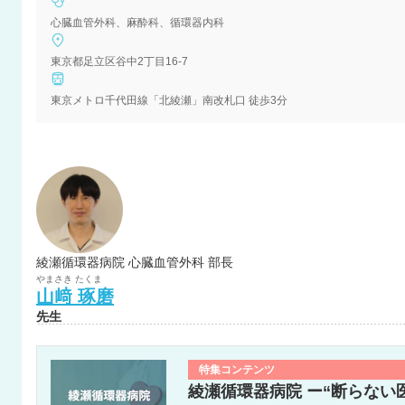
心臓血管外科、麻酔科、循環器内科
東京都足立区谷中2丁目16-7
東京メトロ千代田線「北綾瀬」南改札口 徒歩3分
綾瀬循環器病院 心臓血管外科 部長
やまさき
たくま
山﨑
琢磨
先生
特集コンテンツ
綾瀬循環器病院 ー“断らない