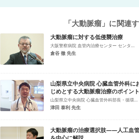
「大動脈瘤」に関連
大動脈瘤に対する低侵襲治療
大阪警察病院 血管内治療センター センタ...
倉谷 徹 先生
山梨県立中央病院 心臓血管外科に
じめとする大動脈瘤治療のポイン
山梨県立中央病院 心臓血管外科部長・循環...
津田 泰利 先生
大動脈瘤の治療選択肢――人工血
を中心に解説