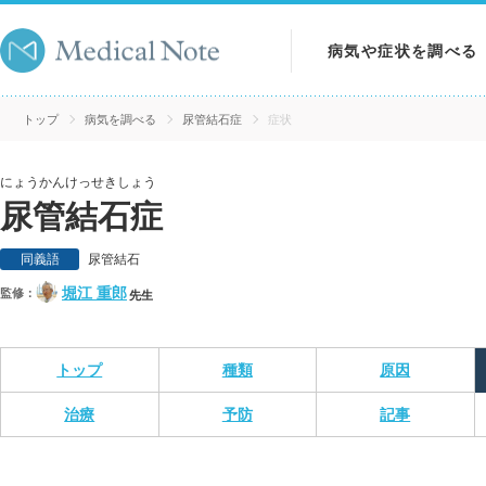
病気や症状を調べる
病気を調べる
トップ
病気を調べる
尿管結石症
症状
症状を調べる
にょうかんけっせきしょう
尿管結石症
検査を調べる
同義語
尿管結石
堀江 重郎
監修：
先生
トップ
種類
原因
治療
予防
記事