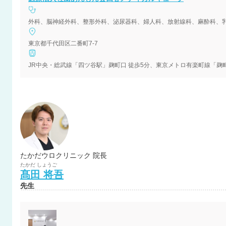
外科、脳神経外科、整形外科、泌尿器科、婦人科、放射線科、麻酔科、
東京都千代田区二番町7-7
JR中央・総武線「四ツ谷駅」麹町口 徒歩5分、東京メトロ有楽町線「麹町
たかだウロクリニック 院長
たかだ
しょうご
髙田
将吾
先生