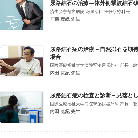
尿路結石の治療―体外衝撃波結石
済生会宇都宮病院 泌尿器科 主任診療科長
戸邉 豊総 先生
尿路結石症の治療－自然排石を期
場合
国際医療福祉大学病院腎泌尿器外科 部長 教
内田 克紀 先生
尿路結石症の検査と診断－見落と
国際医療福祉大学病院腎泌尿器外科 部長 教
内田 克紀 先生