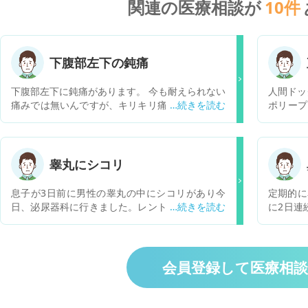
関連の医療相談が
10
件
下腹部左下の鈍痛
下腹部左下に鈍痛があります。 今も耐えられない
人間ドッ
痛みでは無いんですが、キリキリ痛みが続いてま
ポリープ
す。 何が原因でしょうか。
子見との
います。
が、クリ
しょうか
睾丸にシコリ
とはあり
息子が3日前に男性の睾丸の中にシコリがあり今
定期的に
日、泌尿器科に行きました。レントゲン、エコー
に2日連
はなく尿検査はありました。後は先生が手で触っ
り、鼻を
ての診察でした。潜血反応±、白血球が+(尿一般)
ょうか？
と書いてありました。息子が先生から説明された
のが精子を作る横に2つシコリがある(1個は良く
会員登録して医療相
男性にあるが2個は珍しい)炎症をおこしている。
と言われたそうです。１週間後に病院受診。エコ
ーがあるそうです。尿の菌は何か原因を調べまし