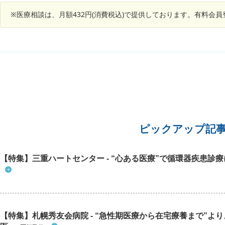
ょう。と言われたそうです。薬を１週間毎朝食後
※医療相談は、月額432円(消費税込)で提供しております。有料会
に飲むようにもらいました。治らないと不妊症に
なりやすいとも言われたそうです。ガンが親の私
は心配になりました。ガンの事は何も言われなか
ったそうですが可能性はありますでしょうか？
ピックアップ記
【特集】三重ハートセンター - “心ある医療”で循環器疾患診
【特集】札幌秀友会病院 - “急性期医療から在宅療養まで”よ