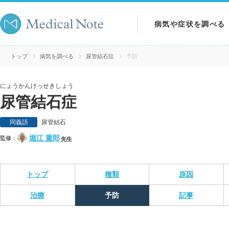
病気や症状を調べる
病気を調べる
トップ
病気を調べる
尿管結石症
予防
症状を調べる
にょうかんけっせきしょう
尿管結石症
検査を調べる
同義語
尿管結石
堀江 重郎
監修：
先生
トップ
種類
原因
治療
予防
記事