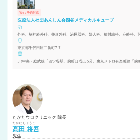
Web予約対応
医療法人社団あんしん会四谷メディカルキューブ
東京都千代田区二番町7-7
JR中央・総武線「四ツ谷駅」麹町口 徒歩5分、東京メトロ有楽町線「麹町
たかだウロクリニック 院長
たかだ
しょうご
髙田
将吾
先生