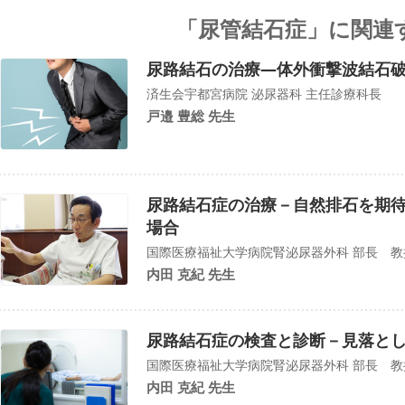
「尿管結石症」に関連
尿路結石の治療―体外衝撃波結石
済生会宇都宮病院 泌尿器科 主任診療科長
戸邉 豊総 先生
尿路結石症の治療－自然排石を期
場合
国際医療福祉大学病院腎泌尿器外科 部長 教
内田 克紀 先生
尿路結石症の検査と診断－見落と
国際医療福祉大学病院腎泌尿器外科 部長 教
内田 克紀 先生