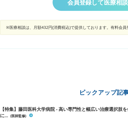
会員登録して医療相
男性にあるが2個は珍しい)炎症をおこしている。
と言われたそうです。１週間後に病院受診。エコ
ーがあるそうです。尿の菌は何か原因を調べまし
ょう。と言われたそうです。薬を１週間毎朝食後
※医療相談は、月額432円(消費税込)で提供しております。有料会
に飲むようにもらいました。治らないと不妊症に
なりやすいとも言われたそうです。ガンが親の私
は心配になりました。ガンの事は何も言われなか
ったそうですが可能性はありますでしょうか？
ピックアップ記
【特集】藤田医科大学病院 - 高い専門性と幅広い治療選択肢
に...
(医師監修)