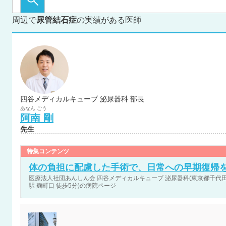
周辺で
尿管結石症
の実績がある医師
四谷メディカルキューブ 泌尿器科 部長
あなん
ごう
阿南
剛
先生
特集コンテンツ
体の負担に配慮した手術で、日常への早期復帰
医療法人社団あんしん会 四谷メディカルキューブ 泌尿器科(東京都千代田区
駅 麹町口 徒歩5分)の病院ページ