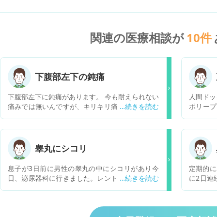
関連の医療相談が
10
件
下腹部左下の鈍痛
下腹部左下に鈍痛があります。 今も耐えられない
人間ドッ
痛みでは無いんですが、キリキリ痛みが続いてま
ポリープ
す。 何が原因でしょうか。
子見との
います。
が、クリ
しょうか
睾丸にシコリ
とはあり
息子が3日前に男性の睾丸の中にシコリがあり今
定期的に
日、泌尿器科に行きました。レントゲン、エコー
に2日連
はなく尿検査はありました。後は先生が手で触っ
り、鼻を
ての診察でした。潜血反応±、白血球が+(尿一般)
ょうか？
と書いてありました。息子が先生から説明された
のが精子を作る横に2つシコリがある(1個は良く