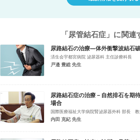
「尿管結石症」に関連
尿路結石の治療―体外衝撃波結石
済生会宇都宮病院 泌尿器科 主任診療科長
戸邉 豊総 先生
尿路結石症の治療－自然排石を期
場合
国際医療福祉大学病院腎泌尿器外科 部長 教
内田 克紀 先生