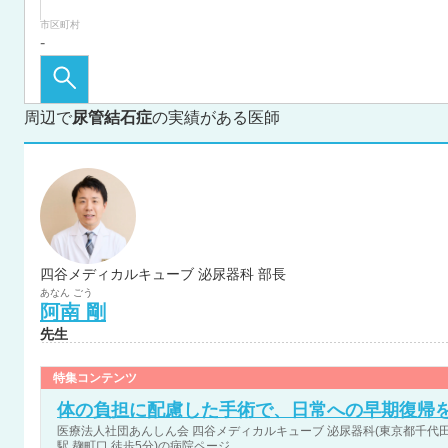
市区町村
周辺で
尿管結石症
の実績がある医師
四谷メディカルキューブ 泌尿器科 部長
あなん
ごう
阿南
剛
先生
特集コンテンツ
体の負担に配慮した手術で、日常への早期復帰
医療法人社団あんしん会 四谷メディカルキューブ 泌尿器科(東京都千代田区
駅 麹町口 徒歩5分)の病院ページ