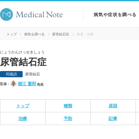
病気や症状を調べる
病気を調べる
トップ
病気を調べる
尿管結石症
検査・診断
症状を調べる
にょうかんけっせきしょう
尿管結石症
検査を調べる
同義語
尿管結石
堀江 重郎
監修：
先生
トップ
種類
原因
治療
予防
記事