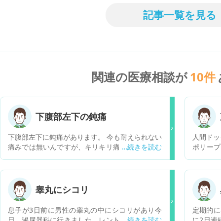
記事一覧を見る
関連の医療相談が
10
件
下腹部左下の鈍痛
下腹部左下に鈍痛があります。 今も耐えられない
人間ドッ
痛みでは無いんですが、キリキリ痛みが続いてま
ポリープ
す。 何が原因でしょうか。
子見との
います。
が、クリ
しょうか
睾丸にシコリ
とはあり
息子が3日前に男性の睾丸の中にシコリがあり今
定期的に
日、泌尿器科に行きました。レントゲン、エコー
に2日連