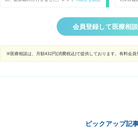
はなく尿検査はありました。後は先生が手で触っ
り、鼻を
ての診察でした。潜血反応±、白血球が+(尿一般)
ょうか？
と書いてありました。息子が先生から説明された
のが精子を作る横に2つシコリがある(1個は良く
会員登録して医療相
男性にあるが2個は珍しい)炎症をおこしている。
と言われたそうです。１週間後に病院受診。エコ
ーがあるそうです。尿の菌は何か原因を調べまし
ょう。と言われたそうです。薬を１週間毎朝食後
※医療相談は、月額432円(消費税込)で提供しております。有料会
に飲むようにもらいました。治らないと不妊症に
なりやすいとも言われたそうです。ガンが親の私
は心配になりました。ガンの事は何も言われなか
ったそうですが可能性はありますでしょうか？
ピックアップ記