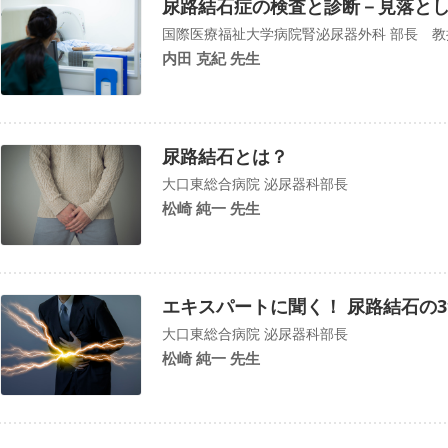
尿路結石症の検査と診断－見落と
国際医療福祉大学病院腎泌尿器外科 部長 教
内田 克紀 先生
尿路結石とは？
大口東総合病院 泌尿器科部長
松崎 純一 先生
エキスパートに聞く！ 尿路結石の
大口東総合病院 泌尿器科部長
松崎 純一 先生