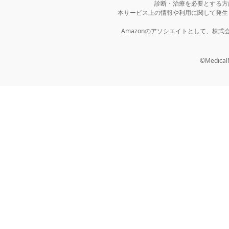
診断・治療を必要とする方
本サービス上の情報や利用に関して発生
Amazonのアソシエイトとして、株
©MedicalNo