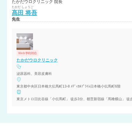
たかだウロクリニック 院長
たかだ
しょうご
髙田
将吾
先生
Web予約対応
たかだウロクリニック
泌尿器科、美容皮膚科
東京都中央区日本橋大伝馬町13-8 ﾒﾃﾞｨｶﾙﾌﾟﾗｲﾑ日本橋小伝馬町6階
東京メトロ日比谷線「小伝馬町」 徒歩3分、都営新宿線「馬喰横山」 徒