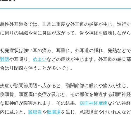
悪性外耳道炎では、非常に重度な外耳道の炎症が生じ、進行す
に周りの組織や骨に炎症が広がって、骨や神経を破壊しながら
初発症状は強い耳の痛み、耳垂れ、外耳道の腫れ、発熱などで
難聴
や耳鳴り、
めまい
などの症状が生じます。外耳道の感染部
合は耳閉感を伴うことが多いです。
炎症が顎関節周辺へ広がると、顎関節部に腫れや痛みが生じ、
側頭骨、頭蓋底に炎症が及ぶと、その部位を通過する顔面神経
な脳神経が障害されます。その結果、
顔面神経麻痺
などの神経
内に及ぶと、
髄膜炎
や
脳膿瘍
を生じ、意識障害やけいれんなど