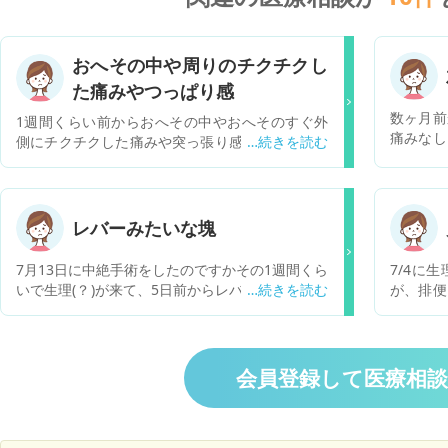
おへその中や周りのチクチクし
た痛みやつっぱり感
数ヶ月前
1週間くらい前からおへその中やおへそのすぐ外
痛みなし
側にチクチクした痛みや突っ張り感が出るように
場合に
なりました。 寝返りをした時や朝起きた時に伸び
が良いの
をした時、動き始める時に感じることが多いで
す。 同じ頃から下痢や軟便になり今は便秘３日目
です。おへそのすぐ上あたりに何かが詰まってる
レバーみたいな塊
ような苦しさがあり食後にひどくなります。食後
苦しくて吐きたいという気持ちになります。
7月13日に中絶手術をしたのですかその1週間くら
7/4に
元々、機能性ディスペプシアと過敏性腸症候群が
いで生理(？)が来て、5日前からレバーみたいな塊
が、排便
あるため、胃腸が張ったり苦しくなったり、下痢
がよく出るようになりました。1日で3回くらいで
度のよう
や腹痛はよくあるのでその影響かと思っていたの
す。 大きさもかなりあって血の量も多いです。
多量では
ですが、いつもは胃のあたり全体、下腹部全体に
そのせいなのか仕事に出勤したくても、だるさ、
小さめの
症状が出ておへそ周りピンポイントでというのは
眠気、嫌悪感、それらがあって仕事が出来なくな
しません
会員登録して医療相
あまりなかったので気になっています。便秘もた
ってます。 立ちくらみも酷くて困ってます、 も
れる日か
まにはあるけどいつもは快便な方だと思います。
し、病院に行くとしたら、中絶手術を行った場所
で心配で
3ヶ月前に虫垂炎になり腹腔鏡手術を受けていま
が都内のため市内の 産婦人科でも対応してもらえ
のことで
す。その時退院してから1ヶ月以上、おへそ周り