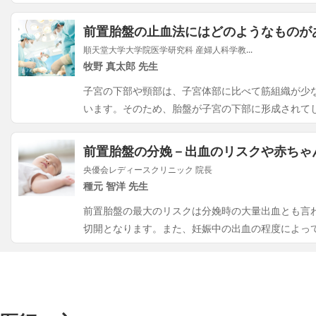
前置胎盤の止血法にはどのようなものが
順天堂大学大学院医学研究科 産婦人科学教...
牧野 真太郎 先生
子宮の下部や頸部は、子宮体部に比べて筋組織が少
います。そのため、胎盤が子宮の下部に形成されて
前置胎盤の分娩－出血のリスクや赤ちゃ
央優会レディースクリニック 院長
種元 智洋 先生
前置胎盤の最大のリスクは分娩時の大量出血とも言わ
切開となります。また、妊娠中の出血の程度によっ