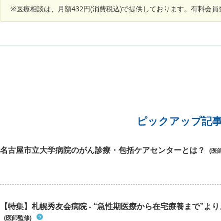
ると思いますか？
に疲労が
だけ筋肉痛のような痛みやつっぱり感があり、今
※医療相談は、月額432円(消費税込)で提供しております。有料会
ことのあ
の症状と似ていて場所も同じです。私の体感は手
の痛み)
術後いつの間にか消えていた症状が、何かのきっ
過呼吸は
かけでまた出始めたという感覚です。 手術後3ヶ
としてあ
月以上経つので今頃傷がどうこうというのはない
し気を外
かと思うのですが、他の2箇所の傷はしっかり残
た。 食
っているのでたぶんおへその傷も残ってると思い
状態と、
ます。見た感じおへその窪みが深くなって縦に細
続くのは
くなったような気がします。 腹腔鏡手術でも癒着
また病院
はするし腸閉塞になることもあると聞いているの
願いしま
で、その不安もあります。 虫垂炎発症前2ヶ月く
らい、ひどい便秘が続き手術後に快便に戻ったと
ピックアップ記
いう経緯もあり、便秘とお腹周りの変化に敏感に
なっています。 おへそ周りのチクチクやつっぱり
感で考えられることって何かあるでしょうか？ 仮
名古屋市立大学病院のがん診療・包括ケアセンターとは？
(医
に癒着してたとして何か症状を自覚できるものな
のでしょうか？ 機能性ディスペプシアや過敏性腸
症候群の影響というのもあるでしょうか？ また、
どのくらい症状が続いたりどんな症状が出たら受
診した方がいいとか、受診するなら何科に行けば
いいのかも教えて頂きたいです。
【特集】札幌秀友会病院 - “急性期医療から在宅療養まで”よりよ
(医師監修)