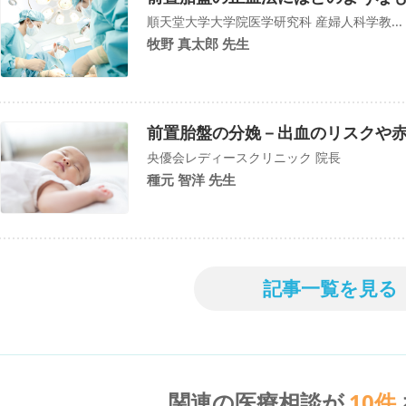
順天堂大学大学院医学研究科 産婦人科学教...
牧野 真太郎 先生
前置胎盤の分娩－出血のリスクや
央優会レディースクリニック 院長
種元 智洋 先生
記事一覧を見る
関連の医療相談が
10
件