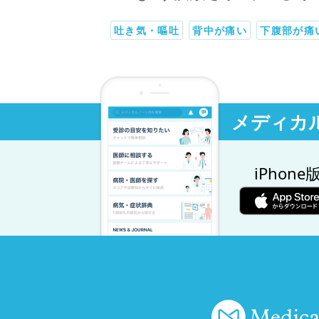
吐き気・嘔吐
背中が痛い
下腹部が痛
メディカ
iPhone