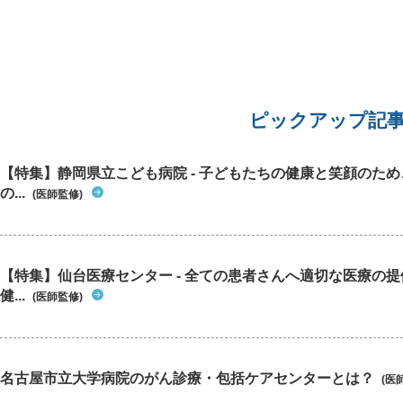
かと思うのですが、他の2箇所の傷はしっかり残
た。 食
っているのでたぶんおへその傷も残ってると思い
状態と、
ます。見た感じおへその窪みが深くなって縦に細
続くのは
くなったような気がします。 腹腔鏡手術でも癒着
また病院
はするし腸閉塞になることもあると聞いているの
願いしま
で、その不安もあります。 虫垂炎発症前2ヶ月く
らい、ひどい便秘が続き手術後に快便に戻ったと
ピックアップ記
いう経緯もあり、便秘とお腹周りの変化に敏感に
なっています。 おへそ周りのチクチクやつっぱり
感で考えられることって何かあるでしょうか？ 仮
【特集】静岡県立こども病院 - 子どもたちの健康と笑顔のた
に癒着してたとして何か症状を自覚できるものな
の...
(医師監修)
のでしょうか？ 機能性ディスペプシアや過敏性腸
症候群の影響というのもあるでしょうか？ また、
どのくらい症状が続いたりどんな症状が出たら受
診した方がいいとか、受診するなら何科に行けば
いいのかも教えて頂きたいです。
【特集】仙台医療センター - 全ての患者さんへ適切な医療の提
健...
(医師監修)
名古屋市立大学病院のがん診療・包括ケアセンターとは？
(医