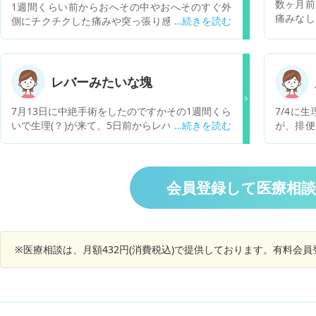
数ヶ月前
1週間くらい前からおへその中やおへそのすぐ外
痛みなし
側にチクチクした痛みや突っ張り感が出るように
場合に
なりました。 寝返りをした時や朝起きた時に伸び
が良いの
をした時、動き始める時に感じることが多いで
す。 同じ頃から下痢や軟便になり今は便秘３日目
です。おへそのすぐ上あたりに何かが詰まってる
レバーみたいな塊
ような苦しさがあり食後にひどくなります。食後
苦しくて吐きたいという気持ちになります。
7月13日に中絶手術をしたのですかその1週間くら
7/4に
元々、機能性ディスペプシアと過敏性腸症候群が
いで生理(？)が来て、5日前からレバーみたいな塊
が、排便
あるため、胃腸が張ったり苦しくなったり、下痢
がよく出るようになりました。1日で3回くらいで
度のよう
や腹痛はよくあるのでその影響かと思っていたの
す。 大きさもかなりあって血の量も多いです。
多量では
ですが、いつもは胃のあたり全体、下腹部全体に
そのせいなのか仕事に出勤したくても、だるさ、
小さめの
症状が出ておへそ周りピンポイントでというのは
眠気、嫌悪感、それらがあって仕事が出来なくな
しません
会員登録して医療相
あまりなかったので気になっています。便秘もた
ってます。 立ちくらみも酷くて困ってます、 も
れる日か
まにはあるけどいつもは快便な方だと思います。
し、病院に行くとしたら、中絶手術を行った場所
で心配で
3ヶ月前に虫垂炎になり腹腔鏡手術を受けていま
が都内のため市内の 産婦人科でも対応してもらえ
のことで
す。その時退院してから1ヶ月以上、おへそ周り
ると思いますか？
に疲労が
だけ筋肉痛のような痛みやつっぱり感があり、今
※医療相談は、月額432円(消費税込)で提供しております。有料会
ことのあ
の症状と似ていて場所も同じです。私の体感は手
の痛み)
術後いつの間にか消えていた症状が、何かのきっ
過呼吸は
かけでまた出始めたという感覚です。 手術後3ヶ
としてあ
月以上経つので今頃傷がどうこうというのはない
し気を外