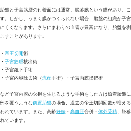
胎盤と子宮筋層の付着面には通常、脱落膜という膜があり、こ
す。しかし、うまく膜がつくられない場合、胎盤の組織が子宮
にくくなります。さらにまわりの血管が豊富になり、胎盤を剥
こすことがあります。
帝王切開
術
子宮筋腫
核出術
子宮鏡下手術
子宮内容除去術（
流産
手術）・子宮内膜掻把術
など子宮内膜の欠損を生じるような手術をした方は癒着胎盤に
部を覆うような
前置胎盤
の場合、過去の帝王切開回数が増える
われています。また、高齢
妊娠
・
高血圧
合併・
体外受精
、胚移
れています。