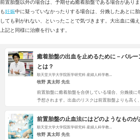
前置胎盤以外の場合は、予期せぬ癒着胎盤である場合がありま
も
妊娠
中に疑っていなかったりする場合は、分娩したあとに胎
しても剥がれない、といったことで気づきます。大出血に備え
上記と同様に治療を行います。
癒着胎盤の出血を止めるために－バルー
とは？
順天堂大学大学院医学研究科 産婦人科学教...
牧野 真太郎 先生
前置胎盤に癒着胎盤を合併している場合、分娩後に
予想されます。出血のリスクは前置胎盤よりも高く
前置胎盤の止血法にはどのようなものが
順天堂大学大学院医学研究科 産婦人科学教...
牧野 真太郎 先生