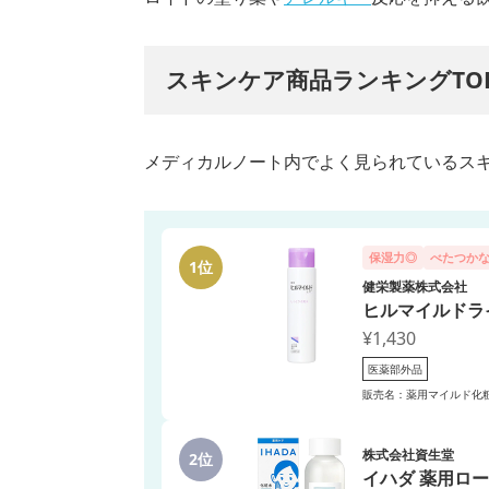
スキンケア商品ランキングTO
メディカルノート内でよく見られているス
保湿力◎
べたつか
1位
健栄製薬株式会社
ヒルマイルドラ
¥1,430
医薬部外品
販売名：薬用マイルド化粧
株式会社資生堂
2位
イハダ 薬用ロ