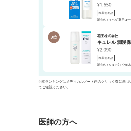
¥1,650
医薬部外品
販売名：イハダ 薬用ロー
花王株式会社
3位
キュレル 潤浸保
¥2,090
医薬部外品
販売名：Ｃｕｒéｌ化粧
※本ランキングはメディカルノート内のクリック数に基づ
てご確認ください。
医師の方へ