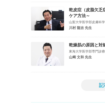
乾皮症（皮脂欠乏
ケア方法～
山梨大学医学部皮膚科学
川村 龍吉 先生
乾燥肌の原因と対
東海大学医学部専門診療学
山﨑 文和 先生
記