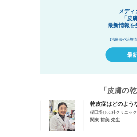
メディ
「皮
最新情報を
(治療法や治験
最
「皮膚の乾
乾皮症はどのよう
稲田堤ひふ科クリニック
関東 裕美 先生