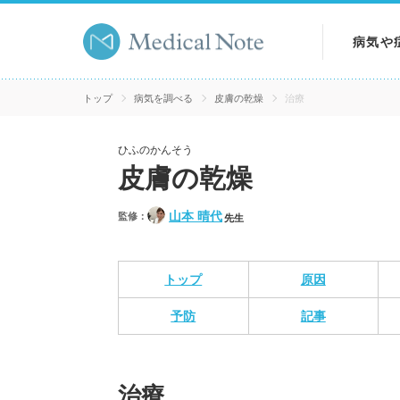
病気や
病気を
トップ
病気を調べる
皮膚の乾燥
治療
症状を
ひふのかんそう
皮膚の乾燥
検査を
山本 晴代
監修：
先生
トップ
原因
予防
記事
治療