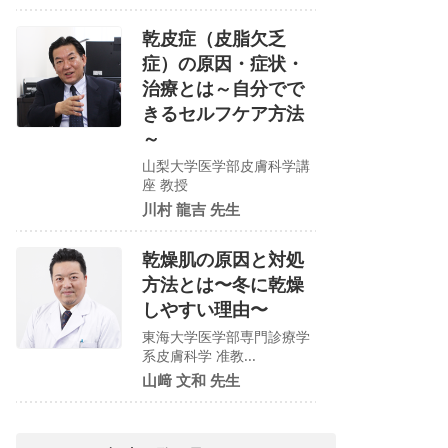
乾皮症（皮脂欠乏
症）の原因・症状・
治療とは～自分でで
きるセルフケア方法
～
山梨大学医学部皮膚科学講
座 教授
川村 龍吉 先生
乾燥肌の原因と対処
方法とは〜冬に乾燥
しやすい理由〜
東海大学医学部専門診療学
系皮膚科学 准教...
山﨑 文和 先生