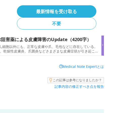
最新情報を受け取る
不要
めない、学会や医局の最新医療知見を得ることができます。
阻害薬による皮膚障害のUpdate（4200字）
がん細胞以外にも、正常な皮膚や爪、毛包などに存在している。
皮疹、乾燥性皮膚炎、爪囲炎などさまざまな皮膚症状が引き起こさ
月10～13日）にて行われた教育講演の中で、藤
Medical Note Expertとは
この記事は参考になりましたか？
記事内容の修正すべき点を報告