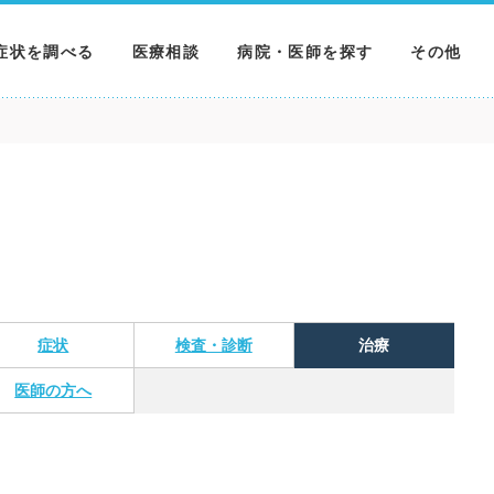
症状を調べる
医療相談
病院・医師を探す
その他
調べる
病院を探す
MNニュー
調べる
医師を探す
NEWS & 
調べる
症状
検査・診断
治療
医師の方へ