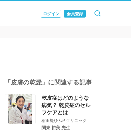
ログイン
会員登録
キャンセル
検索
ス
JOURNAL
「皮膚の乾燥」に関連する記事
乾皮症はどのような
病気？ 乾皮症のセル
フケアとは
稲田堤ひふ科クリニック
関東 裕美 先生