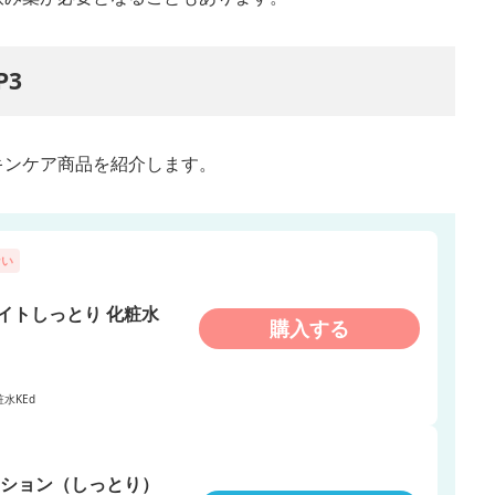
P3
キンケア商品を紹介します。
ない
イトしっとり 化粧水
購入する
水KEd
ーション（しっとり）