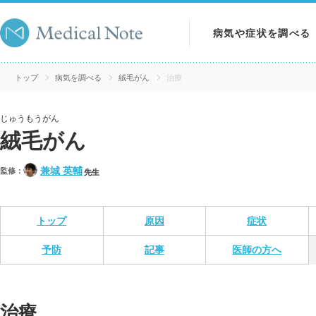
病気や症状を調べる
病気を調べる
トップ
病気を調べる
絨毛がん
治療
症状を調べる
じゅうもうがん
絨毛がん
検査を調べる
兼城 英輔
監修：
先生
トップ
原因
症状
予防
記事
医師の方へ
治療