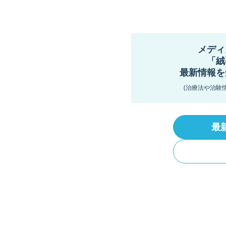
メディ
「絨
最新情報を
(治療法や治験
最