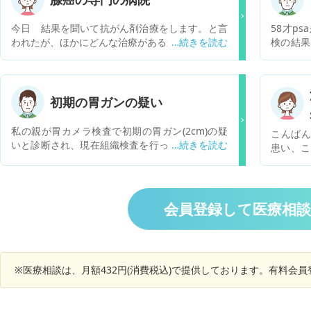
今日 結果を聞いて抗がん剤治療をします。と言
58才p
われたが、ほかにどんな治療があるか知りたい
検の結果
れました
ットを整
初期の胃ガンの疑い
私の親が胃カメラ検査で初期の胃ガン(2cm)の疑
こんばん
いと診断され、現在組織検査を行っています。自
患い、こ
覚症状はありません。 もし、初期の胃ガン(2cm)
夏前後に
であった場合、どのような治療、検査(転移)を行
またよく
っていけばよろしいでしょうか？ また、これくら
変がみつ
いのガンであった場合、どのような配慮、心配、
かかるそ
会員登録して医療相
気を遣えばよろしいでしょうか？ 一般的な話で結
一昨年は
構ですので教えてください。
性かしら
なるか気
※医療相談は、月額432円(消費税込)で提供しております。有料会