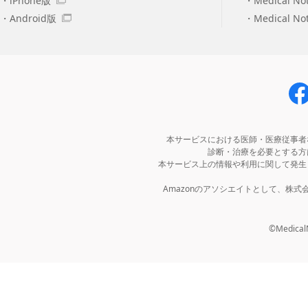
iPhone版
Medical No
Android版
Medical N
本サービスにおける医師・医療従事者
診断・治療を必要とする方
本サービス上の情報や利用に関して発生
Amazonのアソシエイトとして、株
©MedicalNo