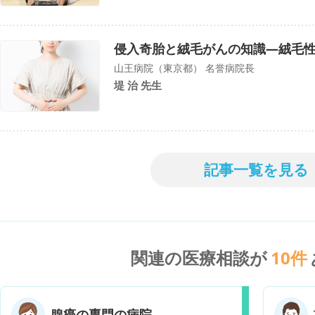
侵入奇胎と絨毛がんの知識―絨毛
山王病院（東京都） 名誉病院長
堤 治 先生
記事一覧を見る
関連の医療相談が
10
件
腺癌の専門の病院