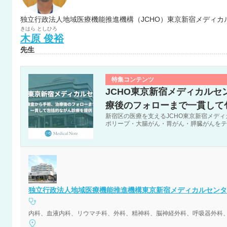
きはら
としひろ
木原
俊裕
先生
特集コンテンツ
JCHO東京新宿メディカル
療後のフォローまで一貫して
新宿区の医療を支えるJCHO東京新宿メデ
ポリープ・大腸がん・胃がん・膵臓がんをテ
独立行政法人地域医療機能推進機構東京新宿メディカルセンタ