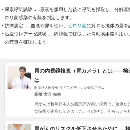
尿素呼気試験……尿素を服用した後に呼気を採取し、分解産
ロリ菌感染の有無を判定します。
抗体測定……血液や尿を使い、
ピロリ菌
に対する抗体の量を
迅速ウレアーゼ試験……内視鏡で採取した胃粘膜組織を用い
の有無を確認します。
胃の内視鏡検査（胃カメラ）とは――検
は
財団法人同友会 ライフメディカル健診プラ...
高橋 大介 先生
胃がんは長年日本人の罹患率が高い病気で、治療だ
な技術が進歩してきました。その中で、今もっとも
胃がんのリスクを低下させるために──