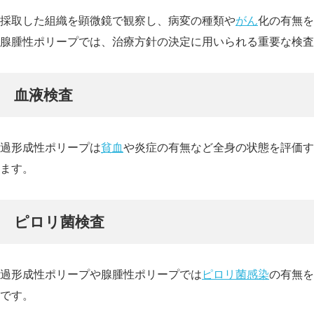
採取した組織を顕微鏡で観察し、病変の種類や
がん
化の有無を
腺腫性ポリープでは、治療方針の決定に用いられる重要な検査
血液検査
過形成性ポリープは
貧血
や炎症の有無など全身の状態を評価す
ます。
ピロリ菌検査
過形成性ポリープや腺腫性ポリープでは
ピロリ菌感染
の有無を
です。