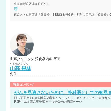
東京都新宿区津久戸町5-1
山高クリニック 消化器内科 医師
やまたか
かりん
山髙
果林
先生
特集コンテンツ
がんを見逃さないために、外科医としての知見
西八王子やまたか消化器内視鏡クリニック（山高クリニック）(東京都八王子
F:JR中央線 西八王子駅 から 徒歩2分)の病院ページ