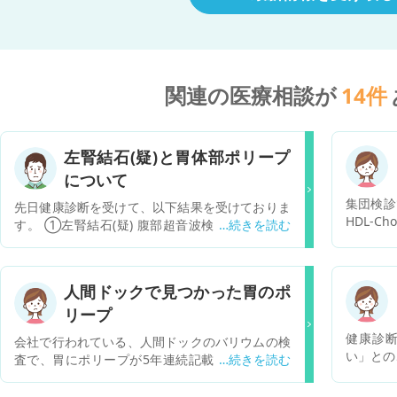
関連の医療相談が
14
件
左腎結石(疑)と胃体部ポリープ
について
集団検診
先日健康診断を受けて、以下結果を受けておりま
HDL-
す。 ①左腎結石(疑) 腹部超音波検査で異常所見
カメラし
を認めます。年に一度の定期検査が必要。腹痛等
らいいで
の症状出現時、自己判断せず医師に相談してくだ
さい。 ②今回は心配ありません。次回の健診で
人間ドックで見つかった胃のポ
変化を確認してください。 気が気ではありませ
リープ
ん。 健診も次回一年後なのですが、ガンのリスク
等もあるのではと気にしてます。 ①病院に行っ
健康診
会社で行われている、人間ドックのバリウムの検
て精密検査受けた方がいいでしょうか？ ②行く
い」との
査で、胃にポリープが5年連続記載されています
場合、どこの診療科がベストでしょうか？
病院に検
が、結果には経過観察とあり特に病院へ行く必要
か、良性
はないように書かれています。 胃カメラで一度見