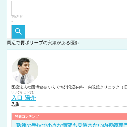
市区町村
周辺で
胃ポリープ
の実績がある医師
医療法人社団博健会 いりぐち消化器内科・内視鏡クリニック（旧
いりぐち
ようすけ
入口
陽介
先生
特集コンテンツ
熟練の手技で小さな病変も見逃さない内視鏡専