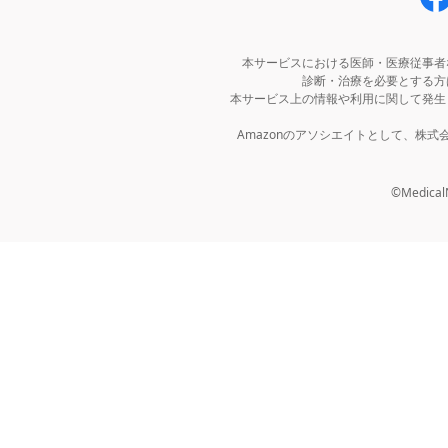
本サービスにおける医師・医療従事者
診断・治療を必要とする方
本サービス上の情報や利用に関して発生
Amazonのアソシエイトとして、株
©MedicalNo