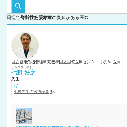
周辺で
脊髄性筋萎縮症
の実績がある医師
国立健康危機管理研究機構国立国際医療センター 小児科 医員
しちの
ひろゆき
七野
浩之
先生
3
七野
先生の医療記事
件