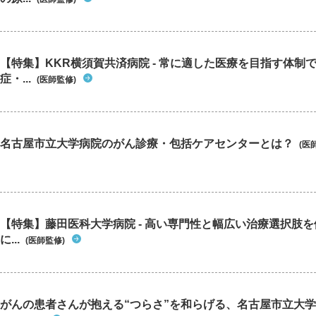
【特集】KKR横須賀共済病院 - 常に適した医療を目指す体制
症・...
(医師監修)
名古屋市立大学病院のがん診療・包括ケアセンターとは？
(医
【特集】藤田医科大学病院 - 高い専門性と幅広い治療選択肢
に...
(医師監修)
がんの患者さんが抱える“つらさ”を和らげる、名古屋市立大学