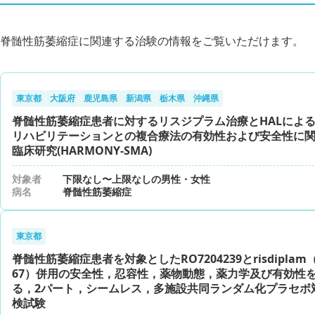
脊髄性筋萎縮症に関連する治験の情報をご覧いただけます。
東京都
大阪府
鹿児島県
新潟県
栃木県
沖縄県
脊髄性筋萎縮症患者に対するリスジプラム治療とHALによ
リハビリテーションとの複合療法の有効性および安全性に
臨床研究(HARMONY-SMA)
対象者
下限なし〜上限なしの男性・女性
病名
脊髄性筋萎縮症
東京都
脊髄性筋萎縮症患者を対象としたRO7204239とrisdiplam（
67）併用の安全性，忍容性，薬物動態，薬力学及び有効性
る，2パート，シームレス，多施設共同ランダム化プラセボ
検試験