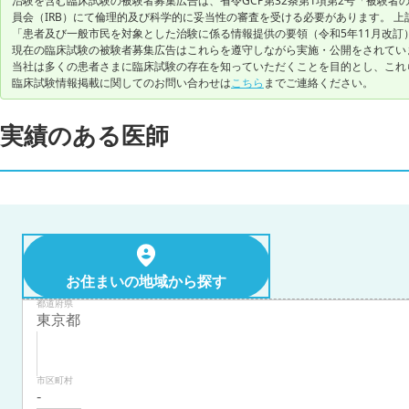
治験を含む臨床試験の被験者募集広告は、省令GCP第32条第1項第2号「被験
員会（IRB）にて倫理的及び科学的に妥当性の審査を受ける必要があります。 上
「患者及び一般市民を対象とした治験に係る情報提供の要領（令和5年11月改訂
現在の臨床試験の被験者募集広告はこれらを遵守しながら実施・公開をされてい
当社は多くの患者さまに臨床試験の存在を知っていただくことを目的とし、これ
臨床試験情報掲載に関してのお問い合わせは
こちら
までご連絡ください。
実績のある医師
お住まいの地域から探す
都道府県
市区町村