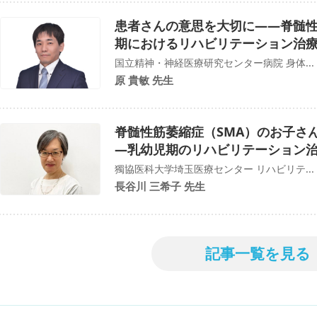
患者さんの意思を大切に――脊髄性
期におけるリハビリテーション治
国立精神・神経医療研究センター病院 身体...
原 貴敏 先生
脊髄性筋萎縮症（SMA）のお子さ
―乳幼児期のリハビリテーション
獨協医科大学埼玉医療センター リハビリテ...
長谷川 三希子 先生
記事一覧を見る