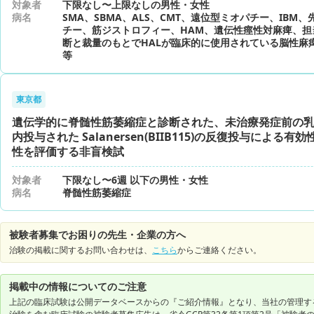
対象者
下限なし〜上限なしの男性・女性
病名
SMA、SBMA、ALS、CMT、遠位型ミオパチー、IBM
チー、筋ジストロフィー、HAM、遺伝性痙性対麻痺、担
断と裁量のもとでHALが臨床的に使用されている脳性麻
等
東京都
遺伝学的に脊髄性筋萎縮症と診断された、未治療発症前の
内投与された Salanersen(BIIB115)の反復投与による有
性を評価する非盲検試
対象者
下限なし〜6週 以下の男性・女性
病名
脊髄性筋萎縮症
被験者募集でお困りの先生・企業の方へ
治験の掲載に関するお問い合わせは、
こちら
からご連絡ください。
掲載中の情報についてのご注意
上記の臨床試験は公開データベースからの『ご紹介情報』となり、当社の管理す