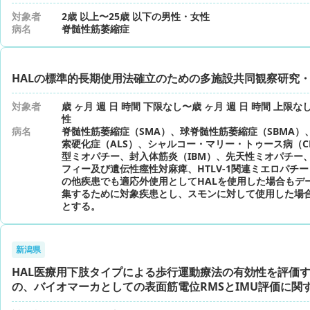
対象者
2歳 以上〜25歳 以下の男性・女性
病名
脊髄性筋萎縮症
HALの標準的長期使用法確立のための多施設共同観察研究
対象者
歳 ヶ月 週 日 時間 下限なし〜歳 ヶ月 週 日 時間 上限
性
病名
脊髄性筋萎縮症（SMA）、球脊髄性筋萎縮症（SBMA）
索硬化症（ALS）、シャルコー・マリー・トゥース病（C
型ミオパチー、封入体筋炎（IBM）、先天性ミオパチー
フィー及び遺伝性痙性対麻痺、HTLV-1関連ミエロパチー
の他疾患でも適応外使用としてHALを使用した場合もデ
集するために対象疾患とし、スモンに対して使用した場
とする。
新潟県
HAL医療用下肢タイプによる歩行運動療法の有効性を評価
の、バイオマーカとしての表面筋電位RMSとIMU評価に関