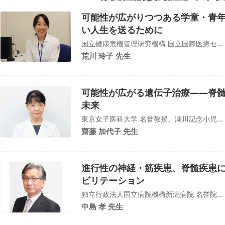
可能性が広がりつつある学童・青年
い人生を送るために
国立健康危機管理研究機構 国立国際医療セ...
荒川 玲子 先生
可能性が広がる遺伝子治療――脊髄
未来
東京女子医科大学 名誉教授、瀬川記念小児...
齋藤 加代子 先生
進行性の神経・筋疾患、脊髄疾患
ビリテーション
独立行政法人国立病院機構新潟病院 名誉院...
中島 孝 先生