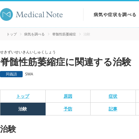
病気や症状を調べる
病気を調べる
トップ
病気を調べる
脊髄性筋萎縮症
治験
症状を調べる
せきずいせいきんいしゅくしょう
脊髄性筋萎縮症に関連する治験
検査を調べる
同義語
SMA
トップ
原因
症状
治験
予防
記事
治験