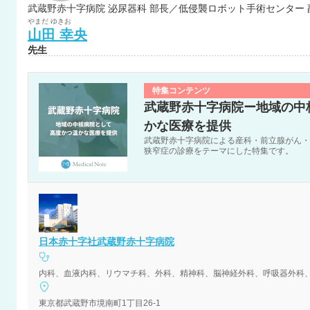
武蔵野赤十字病院 泌尿器科 部長／低侵襲ロボット手術センター
やまだ
ゆきお
山田
幸央
先生
特集コンテンツ
武蔵野赤十字病院ー地域の中
かな医療を提供
武蔵野赤十字病院による産科・前立腺がん・
狭窄症の診療をテーマにした特集です。
日本赤十字社武蔵野赤十字病院
内科、血液内科、リウマチ科、外科、精神科、脳神経外科、呼吸器外科
東京都武蔵野市境南町1丁目26-1