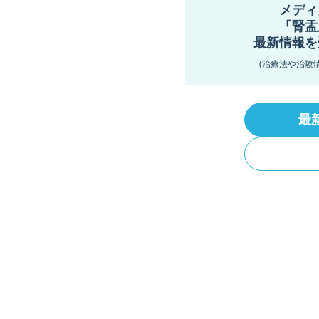
メディ
「腎盂
最新情報を
(治療法や治験
最