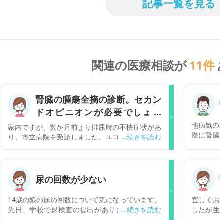
記事一覧を見る
関連の医療相談が
11
件
腎臓の腫瘍全摘の診断。セカン
ドオピニオンが必要でしょう
か。
他病気の
家内ですが、数か月前より排尿時の不快症状があ
際に腎臓
り、市立病院を受診しました。エコー検査で腎臓
われまし
に腫瘍が有ることが判明、大学病院を紹介され、
く、尿管
MRI、CTなどの検査を受けました。昨日その結果
言われま
の説明があり、良性か悪性か現時点でははっきり
内科で受
しないものの、それなりの大きさなので、左側の
尿の回数が少ない
方がよい
腎臓を全適する必要が有るとのことで、5月半ば
を受ける
に手術日が決定しました。排尿時の不快症状と腎
14歳の娘の尿の回数について気になっています。
宜しくお
しょうか
臓の腫瘍は基本的に無関係とのことで、偶然発見
先日、学校で尿検査の提出がありました。 提出
したが生
かってい
された形ですので、私たちにしてみれば、あまり
日、朝一番に尿が出なくて、しばらくトイレに座
だにあり