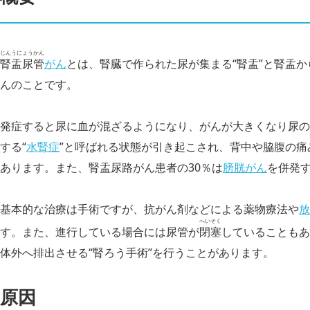
じんうにょうかん
腎盂尿管
がん
とは、腎臓で作られた尿が集まる“腎盂”と腎盂か
んのことです。
発症すると尿に血が混ざるようになり、がんが大きくなり尿の
する“
水腎症
”と呼ばれる状態が引き起こされ、背中や脇腹の
あります。また、腎盂尿路がん患者の30％は
膀胱がん
を併発
基本的な治療は手術ですが、抗がん剤などによる薬物療法や
放
へいそく
す。また、進行している場合には尿管が
閉塞
していることもあ
体外へ排出させる“腎ろう手術”を行うことがあります。
原因