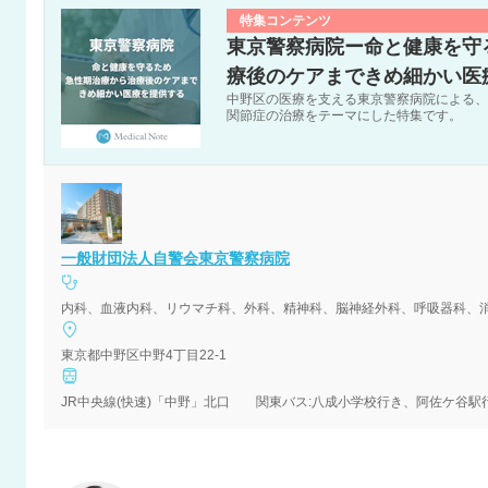
特集コンテンツ
東京警察病院ー命と健康を守
療後のケアまできめ細かい医
中野区の医療を支える東京警察病院による、
関節症の治療をテーマにした特集です。
一般財団法人自警会東京警察病院
内科、血液内科、リウマチ科、外科、精神科、脳神経外科、呼吸器科、
東京都中野区中野4丁目22-1
JR中央線(快速)「中野」北口 関東バス:八成小学校行き、阿佐ケ谷駅