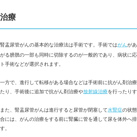
治療
腎盂尿管がんの基本的な治療法は手術です。手術では
がん
があ
がる膀胱の一部も同時に切除するのが一般的であり、病状に応
ト手術などが選択されます。
一方で、進行して転移がある場合などは手術前に抗がん剤治療
たり、手術後に追加で抗がん剤治療や
放射線治療
を行ったりす
また、腎盂尿管がんは進行すると尿管が閉塞して
水腎症
の状態
合には、がんの治療をする前に腎臓に管を通して尿を体外へ排
す。