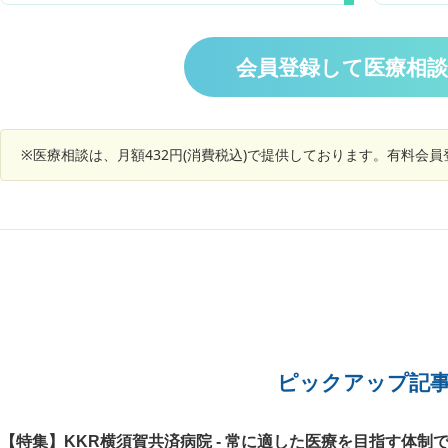
ですが、
に急な展開で少しびっくりしています。またそれ
っていても出なかったので、諦めてその日は未提
が運転中
答いただ
ほど重大な状態なのかと不安です。セカンドオピ
出にしました。 再提出の日も出ず、学校で保健の
たりと振
ニオンを求めるなら紹介状も出していただけると
先生に状況を話したところ、なんとか頑張って出
ら痛みは
会員登録して医療相
いうことなのですが、あまり時間がかかってよく
してと言われて、頑張ったところ、やっと出たそ
が良いの
ないことになってもいけないし、家内も仕事があ
うですが、提出する量ギリギリしか出なかったと
ると生検
るのであまり時間が取れません。５月に手術を受
の事でした。 気になって、１日のトイレの回数を
ボールし
けないと、次は８月になってしまうそうです。４
聞くと、1日１～２回くらいだそうです。 少ない
あります
月初めに再度説明があるそうなので、その時は自
※医療相談は、月額432円(消費税込)で提供しております。有料会
ような気がするのと、朝イチで出ないのが気にな
分も同席するつもりですが、健康だった家内の初
ります。 あまり水分をとらない子で、それにして
めての事態にかなり気が動転しています。やはり
も少ないと思います。 この場合、どこの科にかか
早く手術を受けたほうがよろしいでしょうか。他
るのか、どんな病気が考えられるか教えてくださ
の機関でセカンドオピニオンを受けたほうがよろ
い。 また、受験生ということもあり、通院での遅
しいでしょうか。また負担が軽い手術方法はあり
刻や欠席は少なくしたいと思っています。
ますでしょうか。
ピックアップ記
【特集】KKR横須賀共済病院 - 常に適した医療を目指す体制