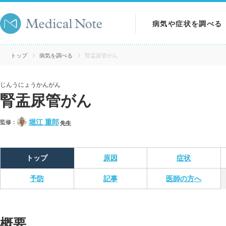
病気や症状を調べる
病気を調べる
トップ
病気を調べる
腎盂尿管がん
症状を調べる
じんうにょうかんがん
腎盂尿管がん
検査を調べる
堀江 重郎
監修：
先生
トップ
原因
症状
予防
記事
医師の方へ
概要