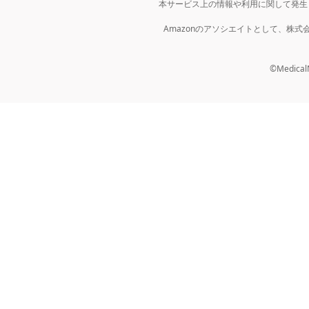
本サービス上の情報や利用に関して発生
Amazonのアソシエイトとして、株
©MedicalNo