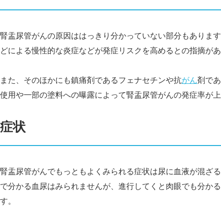
腎盂尿管がんの原因ははっきり分かっていない部分もあります
どによる慢性的な炎症などが発症リスクを高めるとの指摘があ
また、そのほかにも鎮痛剤であるフェナセチンや抗
がん
剤であ
使用や一部の塗料への曝露によって腎盂尿管がんの発症率が上
症状
腎盂尿管がんでもっともよくみられる症状は尿に血液が混ざる
で分かる血尿はみられませんが、進行してくと肉眼でも分かる
す。