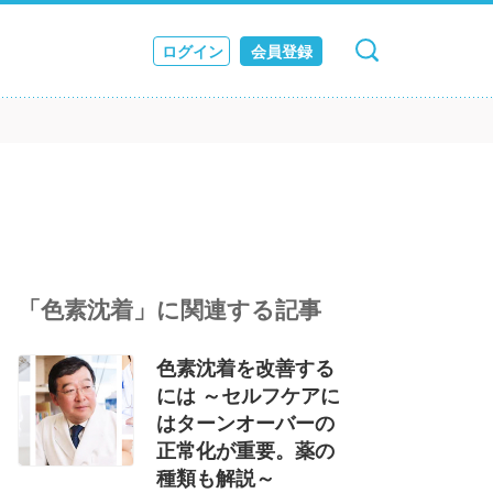
ログイン
会員登録
キャンセル
検索
ス
JOURNAL
「色素沈着」に関連する記事
色素沈着を改善する
には ～セルフケアに
はターンオーバーの
正常化が重要。薬の
種類も解説～