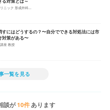
きる対策とは～
ニック 形成外科...
消すにはどうするの？〜自分でできる対処法には市
け対策がある〜
講座 教授
事一覧を見る
相談が
10
件
あります