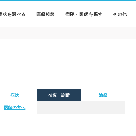
症状を調べる
医療相談
病院・医師を探す
その他
調べる
病院を探す
MNニュー
調べる
医師を探す
NEWS & 
調べる
症状
検査・診断
治療
医師の方へ