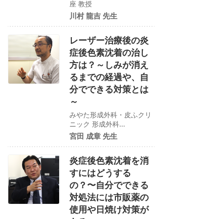
座 教授
川村 龍吉 先生
レーザー治療後の炎
症後色素沈着の治し
方は？～しみが消え
るまでの経過や、自
分でできる対策とは
～
みやた形成外科・皮ふクリ
ニック 形成外科...
宮田 成章 先生
炎症後色素沈着を消
すにはどうする
の？〜自分でできる
対処法には市販薬の
使用や日焼け対策が