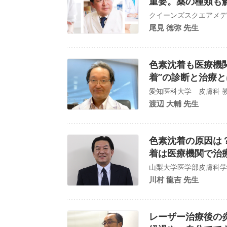
重要。薬の種類も
クイーンズスクエアメデ
尾見 徳弥 先生
色素沈着も医療機
着”の診断と治療と
愛知医科大学 皮膚科 
渡辺 大輔 先生
色素沈着の原因は
着は医療機関で治
山梨大学医学部皮膚科学
川村 龍吉 先生
レーザー治療後の