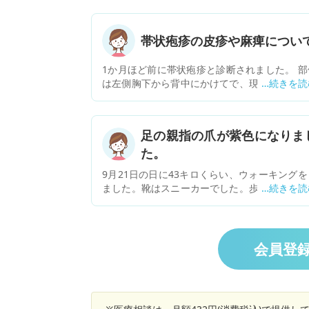
帯状疱疹の皮疹や麻痺につい
1か月ほど前に帯状疱疹と診断されました。 部
は左側胸下から背中にかけてで、現在皮疹部分
痛痒い症状が残っており、また触った時の感覚
鈍く麻痺しているような状態です。 薬はメチコ
ール錠、トコフェロールニコチン酸エステルカ
足の親指の爪が紫色になりま
セル、アデホスコーワ腸溶錠、カロナールを服
た。
しています。 お聞きしたいことですが、 1.麻
のような状態は時間の経過とともに改善してい
9月21日の日に43キロくらい、ウォーキングを
ものでしょうか。現在皮膚科で診ていただいて
ました。靴はスニーカーでした。歩き疲れ、家
ますが、ペインクリニックの受診も検討した方
足を見ると赤く内出血しておりました。あれ
よいでしょうか。 2.皮疹の範囲が徐々に減り、
ら、2週間位たちますが、足の爪の色が紫色と
り上がったぶつぶつした皮疹はなくなりまし
うかグレーみたいな色になって来ています。痛
が、赤みと痛痒い感じが残っています。痛みや
は無く、爪の生えてくる部分が柔らかくなって
会員登
みがあるうちは皮疹が残っているものでしょ
ります。爪の色は元に戻るのでしょうか？どう
か。 色素沈着して残ってしまうのではないかと
宜しくお願い致します。
配しています。 よろしくお願い致します。