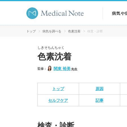
病気や
病気を
トップ
病気を調べる
色素沈着
検査・診断
症状を
しきそちんちゃく
色素沈着
検査を
関東 裕美
監修：
先生
トップ
原因
セルフケア
記事
検査・診断