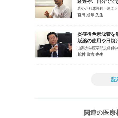
経過や、自分でで
みやた形成外科・皮ふクリ
宮田 成章 先生
炎症後色素沈着を
販薬の使用や日焼
山梨大学医学部皮膚科学
川村 龍吉 先生
記
関連の医療