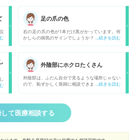
て
足の爪の色
位
右の足の爪の色が1本だけ黒がかっています。何
に
かしらの病気のサインでしょうか？ちなみにぶつ
が
けたり怪我などはしてません。
バ
プ
し
用
外陰部にホクロたくさん
痺
く
外陰部は、ふだん自分で見るような場所じゃない
し
い
ので、恥ずかしく医師に相談できませんでした。
で
が
今年7月15日に大腸ガンの腹腔鏡手術しました。
か
盛
退院後の病理検査結果は大丈夫でした。きのうか
言
た
ら外陰部の痒みがひどくて困ってます。あまりに
み
痒
も痒いので外陰部をよく見たらホクロだらけでし
お
録して医療相談する
う
た。イボのようなホクロもあります。退院後も痒
ぞ
心
かったので婦人科で診察しました。カンジダ膣炎
でした。薬を入れて痒みが収まってましたが、ま
たきのうから強烈な痒みです。ホクロからも血が