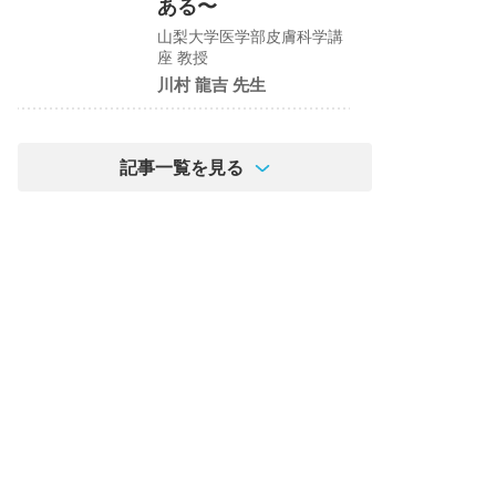
ある〜
山梨大学医学部皮膚科学講
座 教授
川村 龍吉 先生
記事一覧を見る