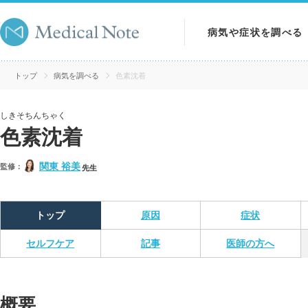
病気や症状を調べる
病気を調べる
トップ
病気を調べる
色素沈着
症状を調べる
しきそちんちゃく
色素沈着
検査を調べる
関東 裕美
監修：
先生
トップ
原因
症状
セルフケア
記事
医師の方へ
概要