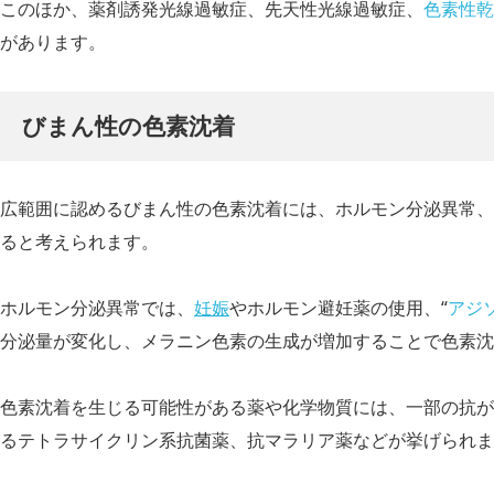
このほか、薬剤誘発光
線過敏症、先天性光
線過敏症、
色素性乾
があります。
びまん性の色素沈着
広範囲に認めるびまん性の色素沈着には、ホルモン分泌異常、
ると考えられます。
ホルモン分泌異常では、
妊娠
やホルモン避
妊薬の使用、“
アジ
分泌量が変化し、メラニン色素の生成が増加することで色素沈
色素沈着を生じる可能性がある薬や化学物質には、一部の抗が
るテトラサイクリン系抗菌薬、抗マ
ラリア薬などが挙げられま