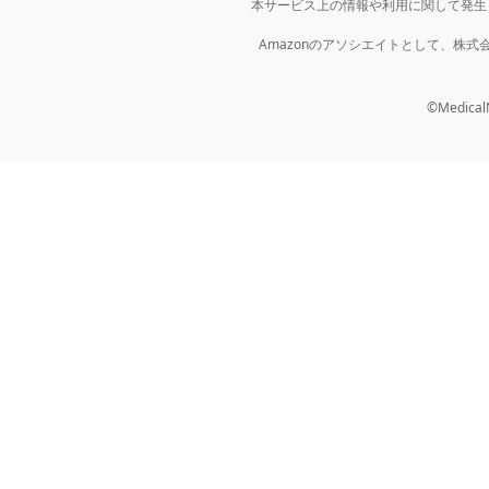
本サービス上の情報や利用に関して発生
Amazonのアソシエイトとして、株
©MedicalNo