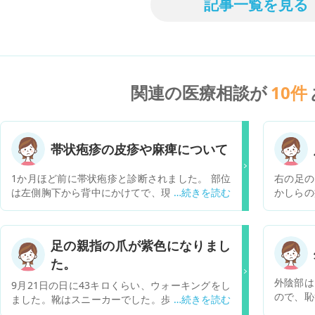
記事一覧を見る
関連の医療相談が
10
件
帯状疱疹の皮疹や麻痺について
1か月ほど前に帯状疱疹と診断されました。 部位
右の足の
は左側胸下から背中にかけてで、現在皮疹部分に
かしらの
痛痒い症状が残っており、また触った時の感覚が
けたり怪
鈍く麻痺しているような状態です。 薬はメチコバ
ール錠、トコフェロールニコチン酸エステルカプ
足の親指の爪が紫色になりまし
セル、アデホスコーワ腸溶錠、カロナールを服用
た。
しています。 お聞きしたいことですが、 1.麻痺
のような状態は時間の経過とともに改善していく
外陰部は
9月21日の日に43キロくらい、ウォーキングをし
ものでしょうか。現在皮膚科で診ていただいてい
ので、恥
ました。靴はスニーカーでした。歩き疲れ、家で
ますが、ペインクリニックの受診も検討した方が
今年7月
足を見ると赤く内出血しておりました。あれか