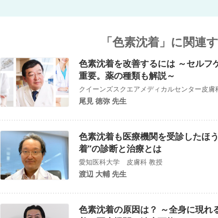
「色素沈着」に関連
色素沈着を改善するには ～セルフ
重要。薬の種類も解説～
クイーンズスクエアメディカルセンター皮膚
尾見 徳弥 先生
色素沈着も医療機関を受診したほう
着”の診断と治療とは
愛知医科大学 皮膚科 教授
渡辺 大輔 先生
色素沈着の原因は？ ～全身に現れ