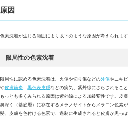
原因
色素沈着が生じる範囲により以下のような原因が考えられます
限局性の色素沈着
限局性に認める色素沈着は、火傷や切り傷などの
外傷
やニキビ
や
皮膚筋炎
、
黒色表皮腫
などの病気、紫外線にさらされること
もっとも多くみられる原因は紫外線による加齢変性です。皮膚
奥深く（基底層）に存在するメラノサイトからメラニン色素が
髪、皮膚を色付ける色素で、過剰に生成されると皮膚が黒っぽ