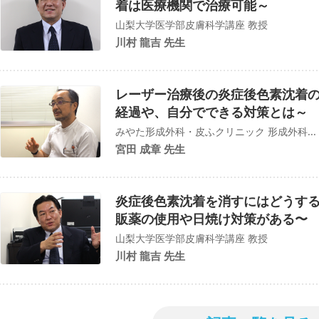
着は医療機関で治療可能～
山梨大学医学部皮膚科学講座 教授
川村 龍吉 先生
レーザー治療後の炎症後色素沈着
経過や、自分でできる対策とは～
みやた形成外科・皮ふクリニック 形成外科...
宮田 成章 先生
炎症後色素沈着を消すにはどうす
販薬の使用や日焼け対策がある〜
山梨大学医学部皮膚科学講座 教授
川村 龍吉 先生