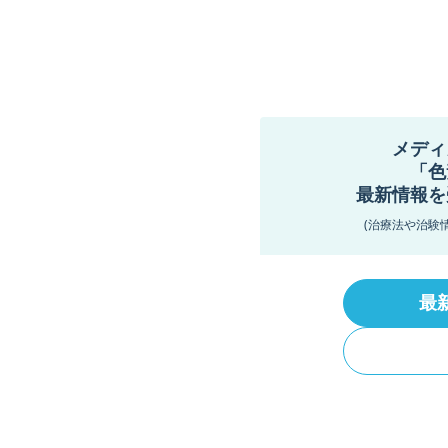
メディ
「色
最新情報を
(治療法や治験
最