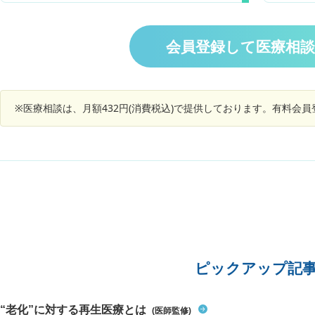
よいでしょうか。 2.皮疹の範囲が徐々に減り、盛
退院後の
ら、2週間位たちますが、足の爪の色が紫色と言
り上がったぶつぶつした皮疹はなくなりました
ら外陰部
うかグレーみたいな色になって来ています。痛み
が、赤みと痛痒い感じが残っています。痛みや痒
も痒いの
は無く、爪の生えてくる部分が柔らかくなってお
会員登録して医療相
みがあるうちは皮疹が残っているものでしょう
た。イボ
ります。爪の色は元に戻るのでしょうか？どうぞ
か。 色素沈着して残ってしまうのではないかと心
かったの
宜しくお願い致します。
配しています。 よろしくお願い致します。
でした。
たきのう
※医療相談は、月額432円(消費税込)で提供しております。有料会
出てます
ンジダ膣
と何か関
ます。
ピックアップ記
“老化”に対する再生医療とは
(医師監修)