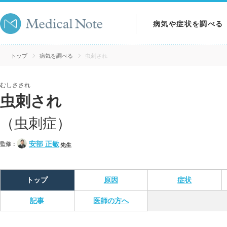
病気や症状を調べる
病気を調べる
トップ
病気を調べる
虫刺され
症状を調べる
むしさされ
虫刺され
検査を調べる
（虫刺症）
安部 正敏
監修：
先生
トップ
原因
症状
記事
医師の方へ