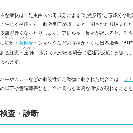
主な症状は、昆虫由来の毒成分による“刺激反応”と毒成分や唾
て生じる炎症です。刺激反応が起こると、刺されたり咬まれた
皮膚が赤くなったりします。アレルギー反応が起こると、刺さ
こうはん
じんましん
に
紅斑
・
蕁麻疹
・ショックなどの症状がすぐに出る場合（即時型
きゅうしん
ある紅斑・
丘疹
・水ぶくれが出る場合（遅延型反応）があり
られます。
ハチやムカデなどの刺咬性節足動物に刺された場合には、
アナ
の低下や意識障害など、命に関わる重篤な症状が現れることも
検査・診断