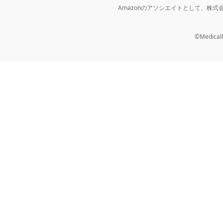
Amazonのアソシエイトとして、株
©MedicalNo