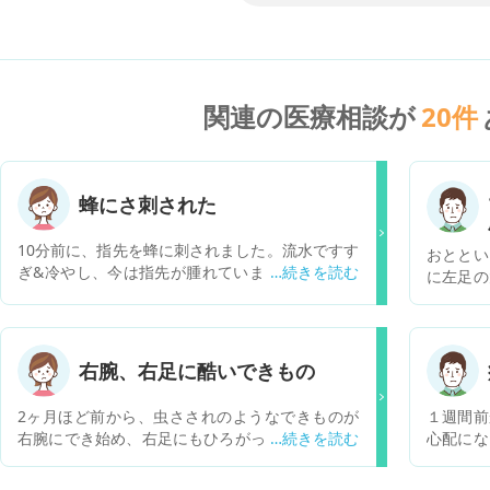
関連の医療相談が
20
件
蜂にさ刺された
10分前に、指先を蜂に刺されました。流水ですす
おととい
ぎ&冷やし、今は指先が腫れています。体調は今
に左足の
のところ大丈夫ですが、指がジンジン痛みます。
はかゆみ
このまま病院に行かなくても大丈夫でしょうか？
かかれば
右腕、右足に酷いできもの
2ヶ月ほど前から、虫さされのようなできものが
１週間前
右腕にでき始め、右足にもひろがってだんだん増
心配にな
えていきます。 いつ、何にさされているかもわか
相談内容
らず、どう対策してよいかもわかりません。 受診