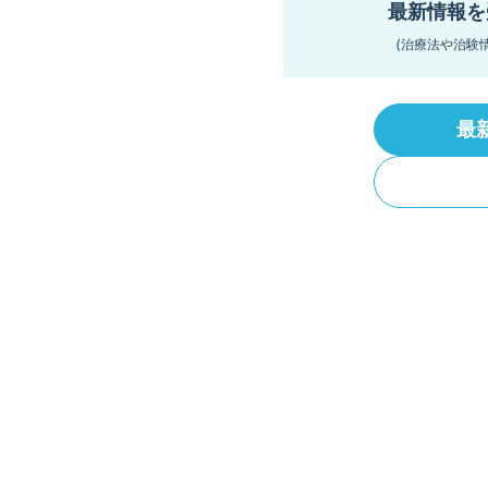
最新情報を
(治療法や治験
最