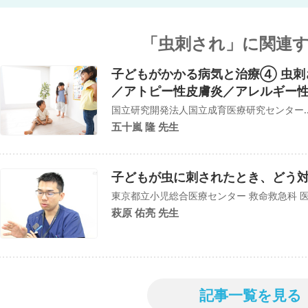
「虫刺され」に関連
子どもがかかる病気と治療④ 虫刺
／アトピー性皮膚炎／アレルギー
国立研究開発法人国立成育医療研究センター..
五十嵐 隆 先生
子どもが虫に刺されたとき、どう
東京都立小児総合医療センター 救命救急科 
萩原 佑亮 先生
記事一覧を見る