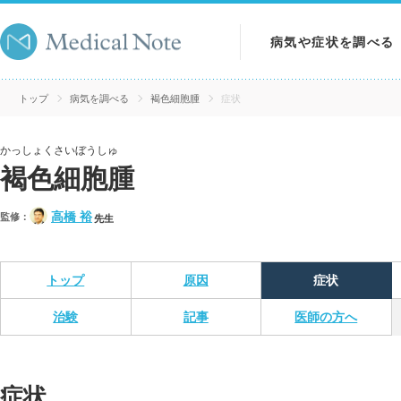
病気や症状を調べる
病気を調べる
トップ
病気を調べる
褐色細胞腫
症状
症状を調べる
かっしょくさいぼうしゅ
褐色細胞腫
検査を調べる
高橋 裕
監修：
先生
トップ
原因
症状
治験
記事
医師の方へ
症状