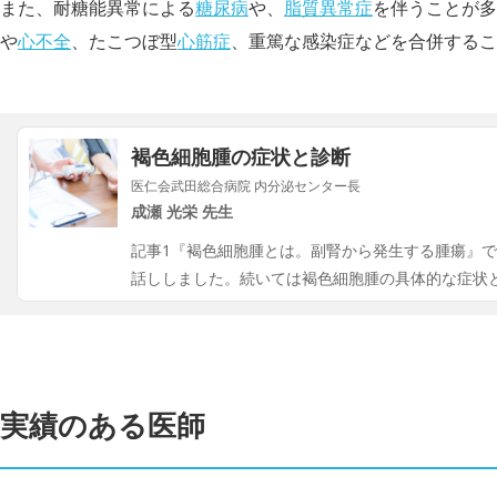
また、耐糖能異常による
糖尿病
や、
脂質異常症
を伴うことが多
や
心不全
、たこつぼ型
心筋症
、重篤な感染症などを合併する
褐色細胞腫の症状と診断
医仁会武田総合病院 内分泌センター長
成瀬 光栄 先生
記事1『褐色細胞腫とは。副腎から発生する腫瘍』
話ししました。続いては褐色細胞腫の具体的な症状
実績のある医師