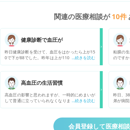
関連の医療相談が
10
件
健康診断で血圧が
昨日健康診断を受けて、血圧をはかったら上が15
粘膜の生
0で下が88でした。昨年は上が110で下が85ぐら
のですか
いだったのにいきなり上がり出して怖いです。何
炎、虚血
か病気のサインでしょうか？自分では疲れやすい
うのです
ぐらいで前とあまり変わらないと思うのですが？
病院に行った方が良いですか？ちなみに143cm体
高血圧の生活習慣
重79キロです。体重落とさないと駄目ですよね？
塩辛いおつまみやお酒、スナック菓子大好きで
高血圧の影響と思われますが、一時的にめまいが
昨日、3
す。これはやめないとまずいですね。
して普通に立っていられなくなりました。いつも
弟が病院
高いわけではなく、半年に一度くらい急に上がっ
で扁桃炎
てしまいます。 ネットで見たところ、１日１時間
ナの症状
以上の運動とアルコール抑えることと思いました
ンも問題
が、他に気を付ける食事習慣等ありますか？
3日以上
会員登録して医療相
熱が下が