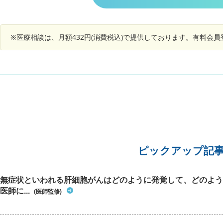
です。 
検査は3
うか
※医療相談は、月額432円(消費税込)で提供しております。有料会
ピックアップ記
無症状といわれる肝細胞がんはどのように発覚して、どのよう
医師に...
(医師監修)