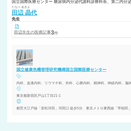
国立国際医療センター 糖尿病内分泌代謝科診療科長、第二内分
たなべ
あきよ
田辺
晶代
先生
3
田辺
先生の医療記事
件
国立健康危機管理研究機構国立国際医療センター
内科、血液内科、リウマチ科、外科、心療内科、精神科、神経内科、脳
東京都新宿区戸山1丁目21-1
都営大江戸線「若松河田」河田口 徒歩5分、東京メトロ東西線「早稲田」2