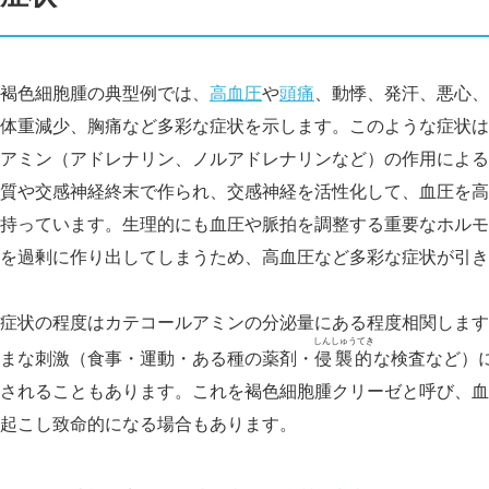
褐色細胞腫の典型例では、
高血圧
や
頭痛
、動悸、発汗、悪心、
体重減少、胸痛など多彩な症状を示します。このような症状は
アミン（アドレナリン、ノルアドレナリンなど）の作用による
質や交感神経終末で作られ、交感神経を活性化して、血圧を高
持っています。生理的にも血圧や脈拍を調整する重要なホルモ
を過剰に作り出してしまうため、高血圧など多彩な症状が引き
症状の程度はカテコールアミンの分泌量にある程度相関します
しんしゅうてき
まな刺激（食事・運動・ある種の薬剤・
侵襲的
な検査など）
されることもあります。これを褐色細胞腫クリーゼと呼び、血
起こし致命的になる場合もあります。