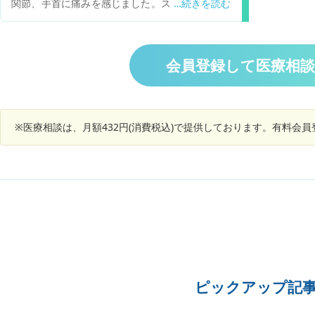
関節、手首に痛みを感じました。スマホ使いすぎ
かと思いましたが段々爪の周囲がチクチク痛みま
す。病院で血液尿検査をしたところビタミンDの
あるべき数値が４０に対して私がは５でした。注
射と週一回の飲み薬で治療して行くことになりま
会員登録して医療相
した。受診から４日たった今日は眉周辺、胸、お
尻すべて左側が関節ではない場所もチクチクしま
す。爪の変形変色はありません。何かアドバイス
いただければ幸いです。
※医療相談は、月額432円(消費税込)で提供しております。有料会
ピックアップ記