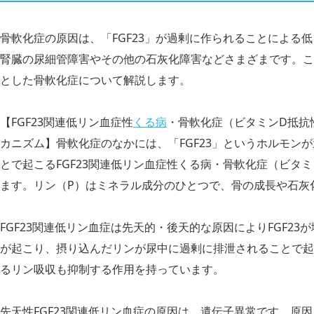
骨軟化症の原因は、「FGF23」が過剰に作られることによる
腎臓の尿細管障害やその他の石灰化障害などさまざまです。ここ
とした骨軟化症について解説します。
【FGF23関連低リン血症性
くる病
・骨軟化症（ビタミンD抵抗
カニズム】骨軟化症のなかには、「FGF23」というホルモン
とで起こるFGF23関連低リン血症性くる病・骨軟化症（ビタ
ます。リン（P）はミネラル成分のひとつで、骨の成長や石灰
FGF23関連低リン血症は先天的・後天的な原因によりFGF2
が起こり、摂り込んだリンが尿中に過剰に排泄されることで起こ
るリン吸収も抑制する作用を持っています。
先天性FGF23関連低リン血症の原因は、遺伝子異常です。原因