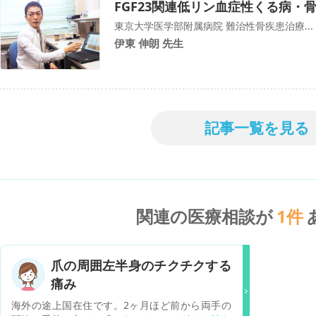
FGF23関連低リン血症性くる病・
東京大学医学部附属病院 難治性骨疾患治療...
伊東 伸朗 先生
記事一覧を見る
関連の医療相談が
1
件
爪の周囲左半身のチクチクする
痛み
海外の途上国在住です。2ヶ月ほど前から両手の