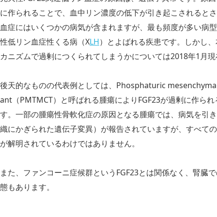
に作られることで、血中リン濃度の低下が引き起こされるとされ
血症にはいくつかの病気が含まれますが、最も頻度が多い病型は
性低リン血症性くる病（X
LH
）とよばれる疾患です。しかし、本
カニズムで過剰につくられてしまうかについては2018年1月
後天的なものの代表例としては、Phosphaturic mesenchymal tumor,
ant（PMTMCT）と呼ばれる腫瘍によりFGF23が過剰に作
す。一部の腫瘍性骨軟化症の原因となる腫瘍では、病気を引き
織にかぎられた遺伝子変異）が報告されていますが、すべての腫
が解明されているわけではありません。
また、ファンコーニ症候群というFGF23とは関係なく、腎臓
態もあります。