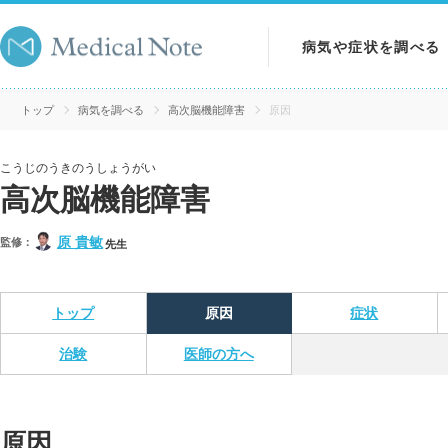
病気や症状を調べる
病気を調べる
トップ
病気を調べる
高次脳機能障害
原因
症状を調べる
こうじのうきのうしょうがい
高次脳機能障害
検査を調べる
原 貴敏
監修：
先生
トップ
原因
症状
治験
医師の方へ
原因