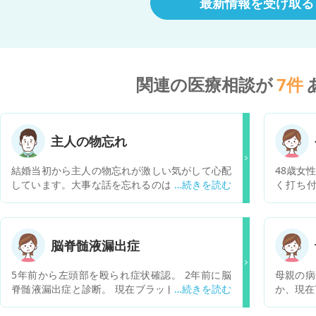
最新情報を受け取る
関連の医療相談が
7
件
主人の物忘れ
結婚当初から主人の物忘れが激しい気がして心配
48歳女
しています。大事な話を忘れるのは勿論、私と喧
く打ち
嘩した事や私に指示した事も覚えてなくて、結婚
折、左右
して3年、沢山私は傷ついてきました。病院で見
という酷
てもらえば??とも言ってみたのですが、昔からこ
ヶ月治
うだからと、それで私が傷ついていることも全然
で、療養
脳脊髄液漏出症
お構い無しです。 都合の良い物忘れなのかもとも
受けてお
思いましたが、言われた直後に聞き直して、年配
後水頭症
5年前から左頭部を殴られ症状確認。 2年前に脳
母親の病
の店員さんとかに、だからね〜等と言われた事も
つながっ
脊髄液漏出症と診断。 現在ブラッドパッチ2回、
か、現在
あります。 何処まで様子を見て良いのか、受診し
のような
生食パッチ1回受ける。 完治する病気なのか。 ま
し、高
たら良いのか等おしえて頂きたいです。
理解力低