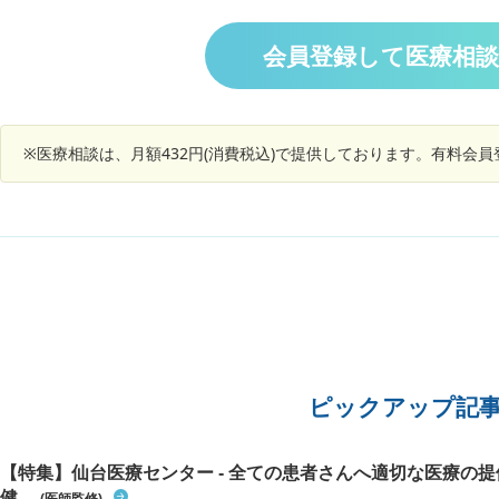
たそれに伴い、神経心理テストで高次脳機能障害
で、退院
左腕は少
も診断される。 文字を読むのと同時に意味を理解
いました
（身体を
したい。
は、すぐ
会員登録して医療相
も痛みが
を消し忘
けておら
のせいで
ブで栄養
ますが、
いよう、
完治して
治療らし
※医療相談は、月額432円(消費税込)で提供しております。有料会
い致しま
きりの状
けでも
が、難し
ピックアップ記
【特集】仙台医療センター - 全ての患者さんへ適切な医療の提
健...