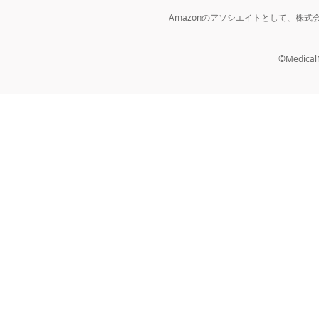
Amazonのアソシエイトとして、株
©MedicalNo