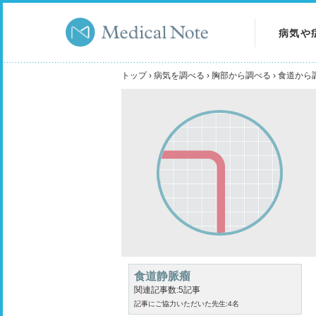
病気や
病気を
トップ
›
病気を調べる
›
胸部から調べる
›
食道から
症状を
検査を
食道静脈瘤
関連記事数:5記事
記事にご協力いただいた先生:4名