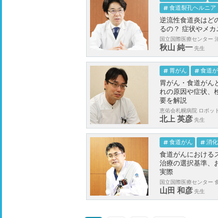
食道裂孔ヘルニア
逆流性食道炎はど
るの？ 症状やメ
国立国際医療センター 消
秋山 純一
先生
胃がん
食道が
胃がん・食道がん
れの原因や症状、
要を解説
恵佑会札幌病院 ロボット
北上 英彦
先生
食道がん
消化
食道がんにおける
治療の選択基準、
実際
国立国際医療センター 
山田 和彦
先生