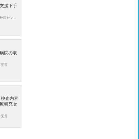
支援下手
科セン...
病院の取
 医長
—検査内容
療研究セ
 医長