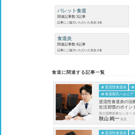
バレット食道
関連記事数:3記事
記事にご協力いただいた先生:3名
食道炎
関連記事数:4記事
記事にご協力いただいた先生:2名
食道に関連する記事一覧
逆流性食道炎
食道裂孔ヘルニア
逆流性食道炎の治
生活習慣のポイン
国立国際医療センター 消
秋山 純一
先生
逆流性食道炎