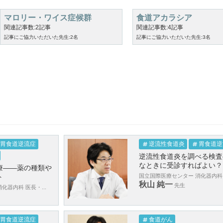
マロリー・ワイス症候群
食道アカラシア
関連記事数:2記事
関連記事数:4記事
記事にご協力いただいた先生:2名
記事にご協力いただいた先生:3名
胃食道逆流症
逆流性食道炎
胃食道逆
逆流性食道炎を調べる検査
なときに受診すればよい？
療――薬の種類や
ト
国立国際医療センター 消化器内科 医
秋山 純一
先生
化器内科 医長・...
胃食道逆流症
食道がん