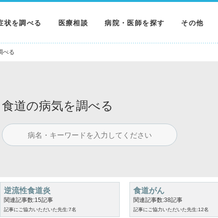
症状を調べる
医療相談
病院・医師を探す
その他
調べる
病院を探す
MNニュー
調べる
調べる
医師を探す
NEWS & 
調べる
食道の病気を調べる
逆流性食道炎
食道がん
関連記事数:15記事
関連記事数:38記事
記事にご協力いただいた先生:7名
記事にご協力いただいた先生:12名