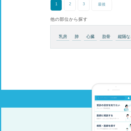
1
2
3
最後
他の部位から探す
乳房
肺
心臓
肋骨
縦隔な