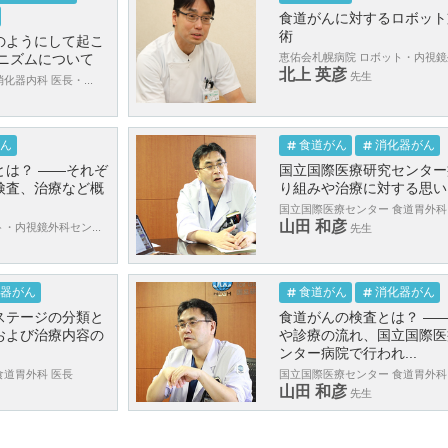
食道がんに対するロボット
術
のようにして起こ
カニズムについて
恵佑会札幌病院 ロボット・内視鏡外
北上 英彦
先生
化器内科 医長・...
ん
食道がん
消化器がん
とは？ ——それぞ
国立国際医療研究センター
検査、治療など概
り組みや治療に対する思い
国立国際医療センター 食道胃外科
山田 和彦
・内視鏡外科セン...
先生
器がん
食道がん
消化器がん
ステージの分類と
食道がんの検査とは？ —
および治療内容の
や診療の流れ、国立国際医
ンター病院で行われ...
食道胃外科 医長
国立国際医療センター 食道胃外科
山田 和彦
先生