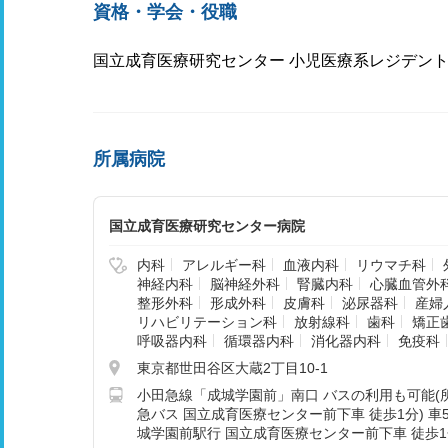
資格・学会・役職
国立成育医療研究センター 小児医療系レジデン
所属病院
国立成育医療研究センター病院
内科
アレルギー科
血液内科
リウマチ科
神経内科
脳神経外科
腎臓内科
心臓血管外
整形外科
形成外科
皮膚科
泌尿器科
産婦
リハビリテーション科
放射線科
歯科
矯正
呼吸器内科
循環器内科
消化器内科
免疫科
東京都世田谷区大蔵2丁目10-1
小田急線「成城学園前」南口 バスの利用も可能(所
急バス 国立成育医療センター前下車 徒歩1分) 
城学園前駅行 国立成育医療センター前下車 徒歩1