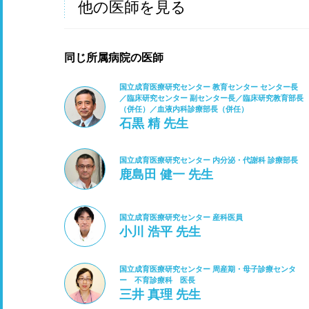
他の医師を見る
同じ所属病院の医師
国立成育医療研究センター 教育センター センター長
／臨床研究センター 副センター長／臨床研究教育部長
（併任）／血液内科診療部長（併任）
石黒 精 先生
国立成育医療研究センター 内分泌・代謝科 診療部長
鹿島田 健一 先生
国立成育医療研究センター 産科医員
小川 浩平 先生
国立成育医療研究センター 周産期・母子診療センタ
ー 不育診療科 医長
三井 真理 先生