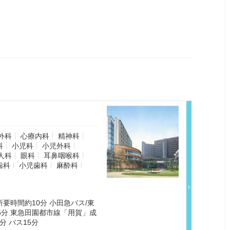
ト
外科
心療内科
精神科
科
小児科
小児外科
人科
眼科
耳鼻咽喉科
歯科
小児歯科
麻酔科
要時間約10分 小田急バス/東
車5分 東急田園都市線「用賀」成
分 バス15分