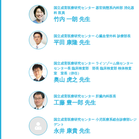
国立成育医療研究センター 器官病態系内科部 消化器
科 医員
竹内 一朗 先生
国立成育医療研究センター 心臓血管外科 診療部長
平田 康隆 先生
国立成育医療研究センター ライソゾーム病センター
センター長 臨床検査部 部長 臨床検査部 検体検査
室 室長（併任）
奥山 虎之 先生
国立成育医療研究センター 肝臓内科医長
工藤 豊一郎 先生
国立成育医療研究センター 小児医療系総合診療部レジ
デント
永井 康貴 先生