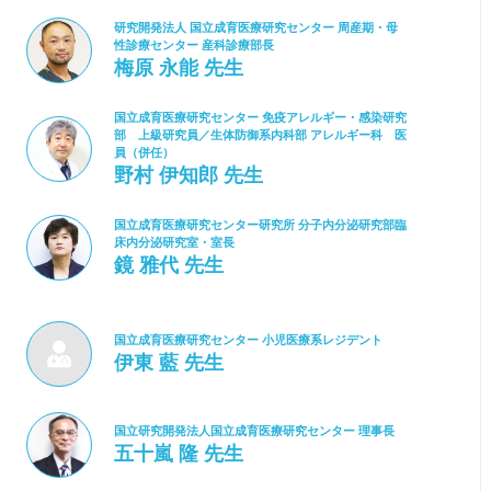
研究開発法人 国立成育医療研究センター 周産期・母
性診療センター 産科診療部長
梅原 永能 先生
国立成育医療研究センター 免疫アレルギー・感染研究
部 上級研究員／生体防御系内科部 アレルギー科 医
員（併任）
野村 伊知郎 先生
国立成育医療研究センター研究所 分子内分泌研究部臨
床内分泌研究室・室長
鏡 雅代 先生
国立成育医療研究センター 小児医療系レジデント
伊東 藍 先生
国立研究開発法人国立成育医療研究センター 理事長
五十嵐 隆 先生