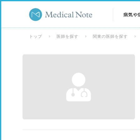
病気や
病気を
トップ
医師を探す
関東の医師を探す
症状を
検査を